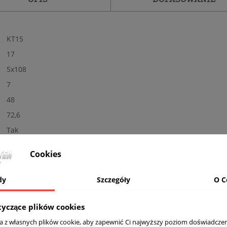
KT15
17
5x108
7
48
72,6
Tak
Nowe
Cookies
Połysk
SI - srebrne
dy
Szczegóły
O C
Nośność: 690 kg, Kolor: SILVER PAINTED
komplet (4 sztuki)
tyczące plików cookies
Tak
ta z własnych plików cookie, aby zapewnić Ci najwyższy poziom doświadczen