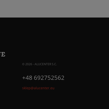
JE
© 2026 - ALUCENTER S.C.
+48 692752562
sklep@alucenter.eu