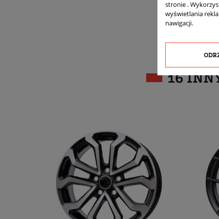
stronie . Wykorzys
wyświetlania rekl
nawigacji.
ODR
16 INN