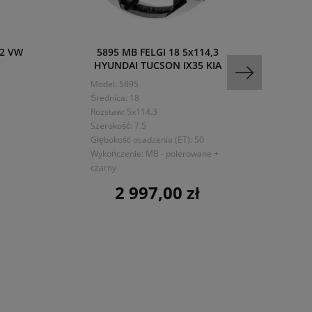
12 VW
5895 MB FELGI 18 5x114,3
F
HYUNDAI TUCSON IX35 KIA
MER
Model: 5895
Mo
Średnica: 18
Śre
Rozstaw: 5x114.3
Ro
Szerokość: 7.5
Sze
Głębokość osadzenia (ET): 50
Dru
Wykończenie: MB - polerowane +
Głę
czarny
Wy
2 997,00 zł
Cena
cz