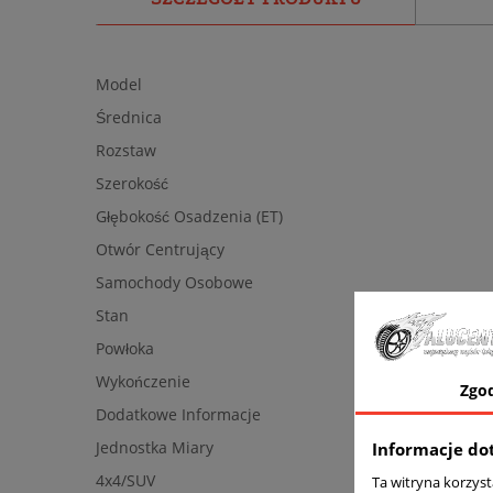
Model
Średnica
Rozstaw
Szerokość
Głębokość Osadzenia (ET)
Otwór Centrujący
Samochody Osobowe
Stan
Powłoka
Wykończenie
Zgo
Dodatkowe Informacje
Jednostka Miary
Informacje do
4x4/SUV
Ta witryna korzys