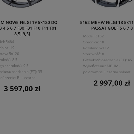
BM NOWE FELGI 19 5x120 DO
5162 MBHW FELGI 18 5x1
 4 5 6 7 F30 F31 F10 F11 F01
PASSAT GOLF 5 6 7 8
8,5J 9,5J
Model: 5162
el: 5484
Średnica: 18
dnica: 19
Rozstaw: 5x112
staw: 5x120
Szerokość: 8
rokość: 8.5
Głębokość osadzenia (ET): 45
ga szerokość: 9.5
Wykończenie: MBHM -
bokość osadzenia (ET): 35
polerowane + czarny półmat
ończenie: BL - czarne
2 997,00 zł
Cena
3 597,00 zł
Cena