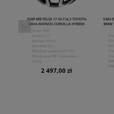
3349 MB FELGI 17 5x114,3 TOYOTA
5484 
RAV4 AVENSIS COROLLA HYBRID
BMW 3
Model: 3349
Mod
Średnica: 17
Śre
Rozstaw: 5x114.3
Roz
Szerokość: 6.5
Sze
Głębokość osadzenia (ET): 35
Dru
Wykończenie: MB - polerowane +
Głę
czarny
Wyk
2 497,00 zł
Cena