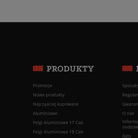
PRODUKTY
Promocje
Sposoby
Nowe produkty
Regula
Najczęściej kupowane
Gwaranc
Aluminiowe
O nas
Informa
Felgi Aluminiowe 17 Cali
osobow
Felgi Aluminiowe 18 Cali
Raty