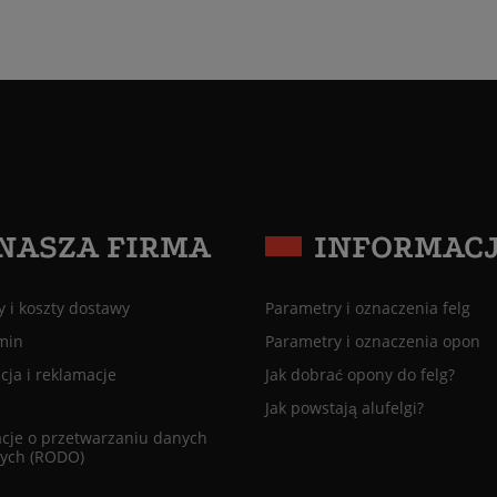
NASZA FIRMA
INFORMAC
 i koszty dostawy
Parametry i oznaczenia felg
min
Parametry i oznaczenia opon
ja i reklamacje
Jak dobrać opony do felg?
Jak powstają alufelgi?
cje o przetwarzaniu danych
ych (RODO)