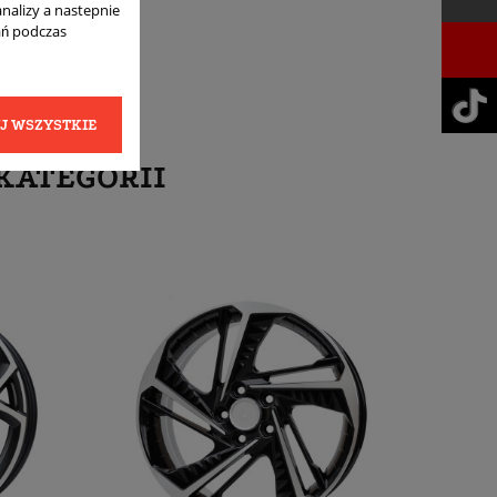
analizy a nastepnie
ań podczas
J WSZYSTKIE
KATEGORII