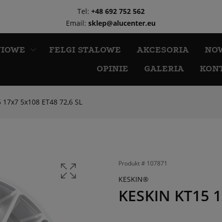
Tel:
+48 692 752 562
Email:
sklep@alucenter.eu
NIOWE
FELGI STALOWE
AKCESORIA
NO
OPINIE
GALERIA
KON
 17x7 5x108 ET48 72,6 SL
Produkt #
107871
KESKIN®
KESKIN KT15 1