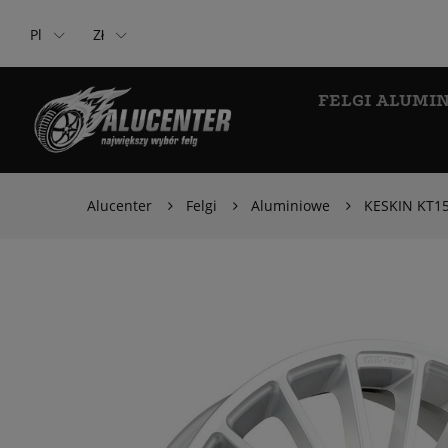
Pl
Zł
FELGI ALUMI
Alucenter
Felgi
Aluminiowe
KESKIN KT15