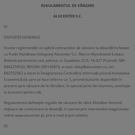
REGULAMENTUL DE VÂNZARE
ALUCENTER S.C.
§1
DISPOZIȚII GENERALE
Aceste reglementări se aplică contractelor de vânzare la distanță încheiate
cu Punkt Handlowo-Usługowy Alucenter S.C. Marcin Myszkowski Łukasz
Bielecki parteneriat civil, adresa: ul. Suwalska 2C/5, 16-427 Przerośl, NIP:
8442259532, REGON: 200143874, e-mail: sklep@alucenter.eu, tel.:
692752562 a intrat în Înregistrarea Centrală și Informații privind Activitatea
Economică (la care se face referire ca "), privind bunurile disponibile în
prezent spre vânzare de la Vânzător, în special jante din aluminiu, anvelope
și accesorii pentru roți.
Regulamentul definește regulile de vânzare de către Vânzător folosind
mijloace de comunicare la distanță, în special prin intermediul magazinului
online www.alucenter.pl, prin e-mail și prin telefon.
§2