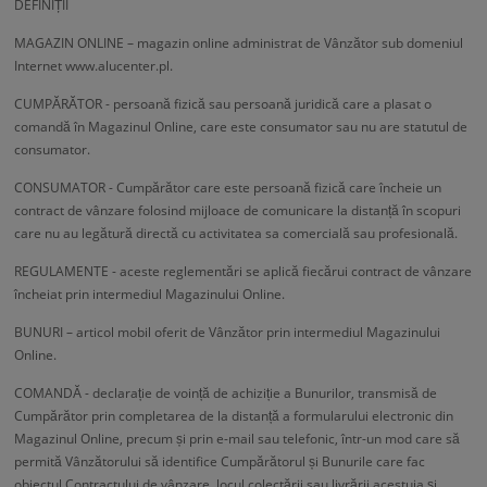
DEFINIȚII
MAGAZIN ONLINE – magazin online administrat de Vânzător sub domeniul
Internet www.alucenter.pl.
CUMPĂRĂTOR - persoană fizică sau persoană juridică care a plasat o
comandă în Magazinul Online, care este consumator sau nu are statutul de
consumator.
CONSUMATOR - Cumpărător care este persoană fizică care încheie un
contract de vânzare folosind mijloace de comunicare la distanță în scopuri
care nu au legătură directă cu activitatea sa comercială sau profesională.
REGULAMENTE - aceste reglementări se aplică fiecărui contract de vânzare
încheiat prin intermediul Magazinului Online.
BUNURI – articol mobil oferit de Vânzător prin intermediul Magazinului
Online.
COMANDĂ - declarație de voință de achiziție a Bunurilor, transmisă de
Cumpărător prin completarea de la distanță a formularului electronic din
Magazinul Online, precum și prin e-mail sau telefonic, într-un mod care să
permită Vânzătorului să identifice Cumpărătorul și Bunurile care fac
obiectul Contractului de vânzare, locul colectării sau livrării acestuia și