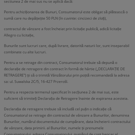
sectiunea 2 de mai sus nu se aplică dacă:
Pentru achiziționarea de Bunuri, Consumatorul este obligat să plătească o
sumă care nu depășește 50 PLN (în cuvinte: cincizeci de zloți),
contractul de vânzare a fost încheiat prin licitație publică, adică licitație
Allegro cu licitație,
Bunurile sunt lucruri care, după livrare, datorită naturii lor, sunt inseparabil
combinate cu alte lucruri.
Pentru a se retrage din contract, Consumatorul trebuie să depună o
declarație de retragere din contract în formă de hârtie („DECLARAȚIE DE
RETRAGERE”) și să o trimită Vânzătorului prin poștă recomandată la adresa
sa: ul. Suwalska 2C/5, 16-427 Przerośl.
Pentru a respecta termenul specificat în secțiunea 2 de mai sus, este
suficient să trimiteți Declarația de Retragere înainte de expirarea acesteia.
Declarația de retragere trebuie să includă cel puțin o indicație că
Consumatorul se retrage din contractul de vânzare a Bunurilor, denumirea
Bunurilor, numărul documentului de cumpărare, data încheierii contractului
de vânzare, data primirii. al Bunurilor, numele și prenumele
Consumatorului, adresa Consumatorului, numărul de cont bancar al