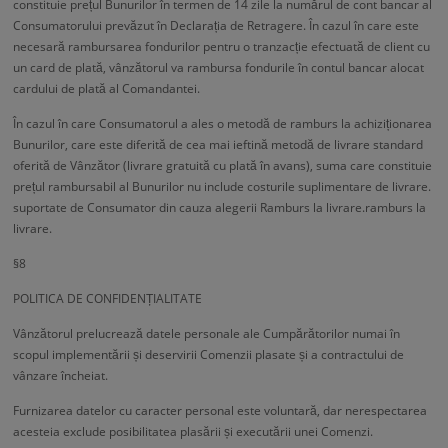
constituie prețul Bunurilor în termen de 14 zile la numărul de cont bancar al
Consumatorului prevăzut în Declarația de Retragere. În cazul în care este
necesară rambursarea fondurilor pentru o tranzacție efectuată de client cu
un card de plată, vânzătorul va rambursa fondurile în contul bancar alocat
cardului de plată al Comandantei.
În cazul în care Consumatorul a ales o metodă de ramburs la achiziționarea
Bunurilor, care este diferită de cea mai ieftină metodă de livrare standard
oferită de Vânzător (livrare gratuită cu plată în avans), suma care constituie
prețul rambursabil al Bunurilor nu include costurile suplimentare de livrare.
suportate de Consumator din cauza alegerii Ramburs la livrare.ramburs la
livrare.
§8
POLITICA DE CONFIDENȚIALITATE
Vânzătorul prelucrează datele personale ale Cumpărătorilor numai în
scopul implementării și deservirii Comenzii plasate și a contractului de
vânzare încheiat.
Furnizarea datelor cu caracter personal este voluntară, dar nerespectarea
acesteia exclude posibilitatea plasării și executării unei Comenzi.