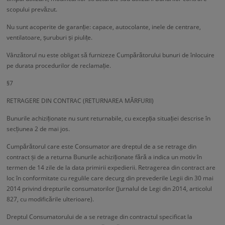
scopului prevăzut.
Nu sunt acoperite de garanție: capace, autocolante, inele de centrare,
ventilatoare, șuruburi și piulițe.
Vânzătorul nu este obligat să furnizeze Cumpărătorului bunuri de înlocuire
pe durata procedurilor de reclamație.
§7
RETRAGERE DIN CONTRAC (RETURNAREA MĂRFURII)
Bunurile achiziționate nu sunt returnabile, cu excepția situației descrise în
secțiunea 2 de mai jos.
Cumpărătorul care este Consumator are dreptul de a se retrage din
contract și de a returna Bunurile achiziționate fără a indica un motiv în
termen de 14 zile de la data primirii expedierii. Retragerea din contract are
loc în conformitate cu regulile care decurg din prevederile Legii din 30 mai
2014 privind drepturile consumatorilor (Jurnalul de Legi din 2014, articolul
827, cu modificările ulterioare).
Dreptul Consumatorului de a se retrage din contractul specificat la