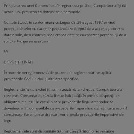
Prin plasarea unei Comenzi sau înregistrarea pe Site, Cumpărătorul își dă
acordul cu prelucrarea datelor sale personale.
Cumpărătorul, în conformitate cu Legea din 29 august 1997 privind
protecția datelor cu caracter personal are dreptul de a accesa și corecta
datele sale, de a controla prelucrarea datelor cu caracter personal și de a
solicita ștergerea acestora.
§9
DISPOZIȚII FINALE
În materie nereglementată de prezentele reglementări se aplică
prevederile Codului civil și alte acte specifice.
Reglementările nu exclud și nu limitează niciun drept al Cumpărătorului
care este Consumator, căruia îi este îndreptățit în temeiul dispozițiilor
obligatorii ale legii. În cazul în care prevederile Regulamentelor se
dovedesc a fi incompatibile cu prevederile imperative ale legii care acordă
consumatorilor anumite drepturi, vor prevala prevederile imperative ale
legii.
Regulamentele sunt disponibile tuturor Cumpărătorilor în versiune