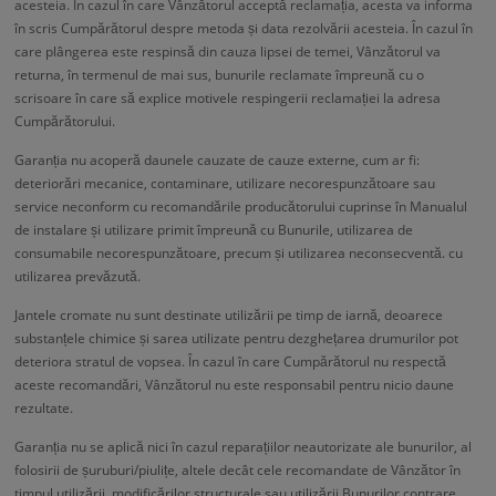
acesteia. În cazul în care Vânzătorul acceptă reclamația, acesta va informa
în scris Cumpărătorul despre metoda și data rezolvării acesteia. În cazul în
care plângerea este respinsă din cauza lipsei de temei, Vânzătorul va
returna, în termenul de mai sus, bunurile reclamate împreună cu o
scrisoare în care să explice motivele respingerii reclamației la adresa
Cumpărătorului.
Garanția nu acoperă daunele cauzate de cauze externe, cum ar fi:
deteriorări mecanice, contaminare, utilizare necorespunzătoare sau
service neconform cu recomandările producătorului cuprinse în Manualul
de instalare și utilizare primit împreună cu Bunurile, utilizarea de
consumabile necorespunzătoare, precum și utilizarea neconsecventă. cu
utilizarea prevăzută.
Jantele cromate nu sunt destinate utilizării pe timp de iarnă, deoarece
substanțele chimice și sarea utilizate pentru dezghețarea drumurilor pot
deteriora stratul de vopsea. În cazul în care Cumpărătorul nu respectă
aceste recomandări, Vânzătorul nu este responsabil pentru nicio daune
rezultate.
Garanția nu se aplică nici în cazul reparațiilor neautorizate ale bunurilor, al
folosirii de șuruburi/piulițe, altele decât cele recomandate de Vânzător în
timpul utilizării, modificărilor structurale sau utilizării Bunurilor contrare