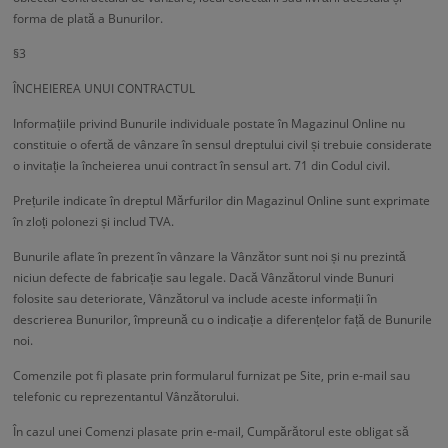
forma de plată a Bunurilor.
§3
ÎNCHEIEREA UNUI CONTRACTUL
Informațiile privind Bunurile individuale postate în Magazinul Online nu
constituie o ofertă de vânzare în sensul dreptului civil și trebuie considerate
o invitație la încheierea unui contract în sensul art. 71 din Codul civil.
Prețurile indicate în dreptul Mărfurilor din Magazinul Online sunt exprimate
în zloți polonezi și includ TVA.
Bunurile aflate în prezent în vânzare la Vânzător sunt noi și nu prezintă
niciun defecte de fabricație sau legale. Dacă Vânzătorul vinde Bunuri
folosite sau deteriorate, Vânzătorul va include aceste informații în
descrierea Bunurilor, împreună cu o indicație a diferențelor față de Bunurile
noi.
Comenzile pot fi plasate prin formularul furnizat pe Site, prin e-mail sau
telefonic cu reprezentantul Vânzătorului.
În cazul unei Comenzi plasate prin e-mail, Cumpărătorul este obligat să