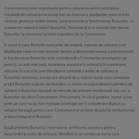
Consumatorul este responsabil pentru reducerea valorii articolului
rezultată din utilizarea acestuia într-un mod care depășește ceea ce este
necesar pentru a stabili natura, caracteristicile și funcționarea Bunurilor. La
evaluarea reducerii valorii Bunurilor, Vanzatorul ia in considerare starea
Bunurilor la momentul primirii expedierii de la Consumator.
În cazul în care Bunurile sunt jante de mașină, metoda de utilizare care
depășește ceea ce este necesar pentru a determina natura, caracteristicile
și funcționarea Bunurilor este considerată a fi montarea anvelopelor pe
jante și, cu atât mai mult, instalarea acestora în vehicul și în continuare.
utilizare. În cazul în care Vânzătorul constată o astfel de utilizare a
Bunurilor returnate, acesta are dreptul de a reduce suma care constituie
prețul Bunurilor supuse rambursării cu suma corespunzătoare pierderii de
valoare a Bunurilor cauzată de metoda de utilizare menționată mai sus. a
Bunurilor de către Consumator. Prin urmare, în cazul jantelor, numai acele
jante pe care nu au fost montate anvelope vor fi considerate Bunuri cu
valoare întreagă pentru care Consumatorul va avea dreptul la rambursarea
prețului integral al Bunurilor.
După primirea Bunurilor returnate și verificarea acestora pentru
deteriorări și urme de utilizare, Vânzătorul va rambursa suma care