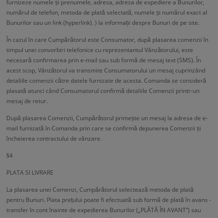
furnizeze numele și prenumele, adresa, adresa de expediere a Bunurilor,
numărul de telefon, metoda de plată selectată, numele și numărul exact al
Bunurilor sau un link (hyperlink). ) la informații despre Bunuri de pe site.
În cazul în care Cumpărătorul este Consumator, după plasarea comenzii în
timpul unei convorbiri telefonice cu reprezentantul Vânzătorului, este
necesară confirmarea prin e-mail sau sub formă de mesaj text (SMS). În
acest scop, Vânzătorul va transmite Consumatorului un mesaj cuprinzând
detaliile comenzii către datele furnizate de acesta. Comanda se consideră
plasată atunci când Consumatorul confirmă detaliile Comenzii printr-un
mesaj de retur.
După plasarea Comenzii, Cumpărătorul primește un mesaj la adresa de e-
mail furnizată în Comanda prin care se confirmă depunerea Comenzii și
încheierea contractului de vânzare.
§4
PLATA SI LIVRARE
La plasarea unei Comenzi, Cumpărătorul selectează metoda de plată
pentru Bunuri. Plata prețului poate fi efectuată sub formă de plată în avans -
transfer în cont înainte de expedierea Bunurilor („PLĂTĂ ÎN AVANT”) sau