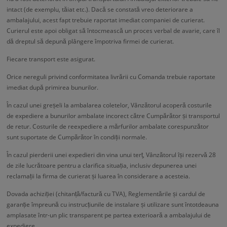
intact (de exemplu, tăiat etc.). Dacă se constată vreo deteriorare a
ambalajului, acest fapt trebuie raportat imediat companiei de curierat.
Curierul este apoi obligat să întocmească un proces verbal de avarie, care îl
dă dreptul să depună plângere împotriva firmei de curierat.
Fiecare transport este asigurat.
Orice nereguli privind conformitatea livrării cu Comanda trebuie raportate
imediat după primirea bunurilor.
În cazul unei greșeli la ambalarea coletelor, Vânzătorul acoperă costurile
de expediere a bunurilor ambalate incorect către Cumpărător și transportul
de retur. Costurile de reexpediere a mărfurilor ambalate corespunzător
sunt suportate de Cumpărător în condiții normale.
În cazul pierderii unei expedieri din vina unui terț, Vânzătorul își rezervă 28
de zile lucrătoare pentru a clarifica situația, inclusiv depunerea unei
reclamații la firma de curierat și luarea în considerare a acesteia.
Dovada achiziției (chitanță/factură cu TVA), Reglementările și cardul de
garanție împreună cu instrucțiunile de instalare și utilizare sunt întotdeauna
amplasate într-un plic transparent pe partea exterioară a ambalajului de
expediere.