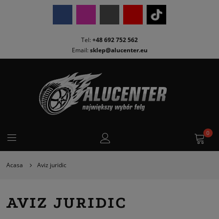
Tel:
+48 692 752 562
Email:
sklep@alucenter.eu
0
Acasa
Aviz juridic
AVIZ JURIDIC