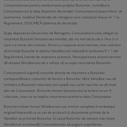
Consumatorului pentru rambursarea prețului Bunurilor, semnătura
Consumatorului și data depunerii declarației. Consumatorul poate folosi, de
asemenea, modelul Declarație de retragere care constituie Anexa nr. 1 la
Regulament. DESCARCĂ șablonul de declarație
Dupa depunerea Declaratiei de Retragere, Consumatorul este obligat sa
returneze Bunurile Vanzatorului imediat, dar nu mai tarziu de a 14-a zi in
care s-a retras din contract. Pentru a respecta acest termen, este suficient
să trimiteți Bunurile la adresa Vânzătorului indicată în secțiunea § 1. 1 din
Regulament, înainte de expirarea acestora. Nerespectarea acestui termen
dă dreptul Vânzătorului de a refuza să accepte returnarea Bunurilor.
Consumatorul suportă costurile directe de returnare a Bunurilor,
corespunzătoare costurilor de livrare a Bunurilor către Vânzător sau de
trimitere a Bunurilor returnate prin poștă sau curier sau într-un alt mod
ales de Consumator. Bunurile trimise Vanzatorului la livrare nu vor fi
colectate, ceea ce va implica returnarea acestora catre Consumator.
Bunurile trebuie livrate Vânzătorului sau trimise complete în ambalajul
original împreună cu un set de accesorii și documente primite de la
Vânzător la primirea Bunurilor. În cazul Bunurilor de valoare mai mare,
Vânzătorul recomandă Consumatorului să asigure expedierea.