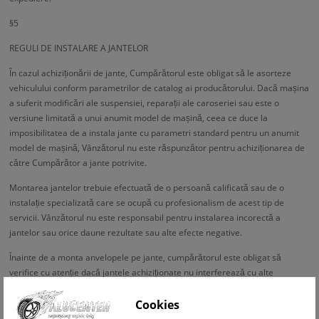
§5
REGULI DE INSTALARE A JANTELOR
În cazul achiziționării de jante, Cumpărătorul este obligat să le asorteze
vehiculului conform parametrilor de catalog ai producătorului. Dacă mașina
a suferit modificări ale suspensiei, reparații ale caroseriei sau este o
versiune limitată a unui anumit model de mașină, ceea ce duce la
imposibilitatea de a instala jante cu parametri standard pentru un anumit
model de mașină, Vânzătorul nu este răspunzător pentru achiziționarea de
către Cumpărător a jante potrivite.
Montarea jantelor trebuie efectuată de o persoană calificată sau de o
instalație specializată care se ocupă cu profesionalism de acest tip de
servicii. Vânzătorul nu este responsabil pentru instalarea incorectă a
jantelor sau orice daune rezultate sau alte efecte negative.
Înainte de a monta anvelopele pe jante, cumpărătorul este obligat să
verifice cu atenție dacă jantele achiziționate nu interferează cu alte
elemente de suspensie sau nu ies dincolo de conturul mașinii.
Cookies
Înainte de instalare, cumpărătorul este, de asemenea, obligat să verifice