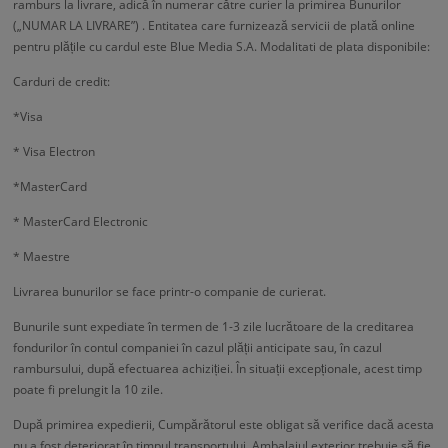
ramburs la livrare, adică în numerar către curier la primirea Bunurilor
(„NUMAR LA LIVRARE”) . Entitatea care furnizează servicii de plată online
pentru plățile cu cardul este Blue Media S.A. Modalitati de plata disponibile:
Carduri de credit:
*Visa
* Visa Electron
*MasterCard
* MasterCard Electronic
* Maestre
Livrarea bunurilor se face printr-o companie de curierat.
Bunurile sunt expediate în termen de 1-3 zile lucrătoare de la creditarea
fondurilor în contul companiei în cazul plății anticipate sau, în cazul
rambursului, după efectuarea achiziției. În situații excepționale, acest timp
poate fi prelungit la 10 zile.
După primirea expedierii, Cumpărătorul este obligat să verifice dacă acesta
nu a fost deteriorat în timpul transportului. Ambalajul exterior trebuie să fie