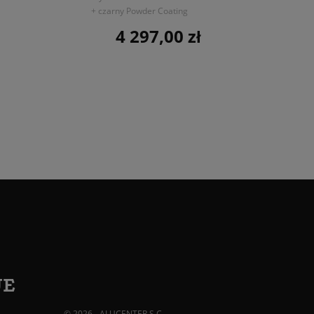
+ czarny Powder Coating
4 297,00 zł
Cena
JE
© 2026 - ALUCENTER S.C.