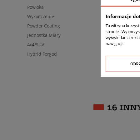
Powłoka
Informacje do
Wykończenie
Ta witryna korzys
Powder Coating
stronie . Wykorzys
Jednostka Miary
wyświetlania rekl
nawigacji.
4x4/SUV
Hybrid Forged
ODR
16 INN