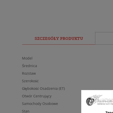
SZCZEGÓŁY PRODUKTU
Model
Średnica
Rozstaw
Szerokość
Głębokość Osadzenia (ET)
Otwór Centrujący
Samochody Osobowe
Stan
Zgo