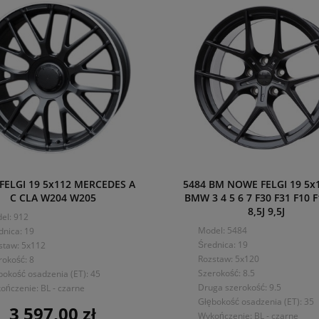
 FELGI 19 5x112 MERCEDES A
5484 BM NOWE FELGI 19 5x
C CLA W204 W205
BMW 3 4 5 6 7 F30 F31 F10 F
8,5J 9,5J
el: 912
Model: 5484
dnica: 19
Średnica: 19
staw: 5x112
Rozstaw: 5x120
rokość: 8
Szerokość: 8.5
bokość osadzenia (ET): 45
Druga szerokość: 9.5
ończenie: BL - czarne
Głębokość osadzenia (ET): 35
3 597,00 zł
Cena
Wykończenie: BL - czarne