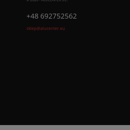
+48 692752562
sklep@alucenter.eu