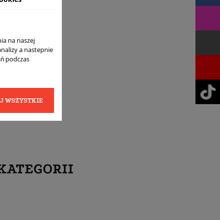
ia na naszej
analizy a nastepnie
ań podczas
J WSZYSTKIE
KATEGORII