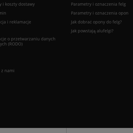
 i koszty dostawy
Parametry i oznaczenia felg
min
Parametry i oznaczenia opon
ja i reklamacje
Jak dobrać opony do felg?
Jak powstają alufelgi?
cje o przetwarzaniu danych
ych (RODO)
 z nami