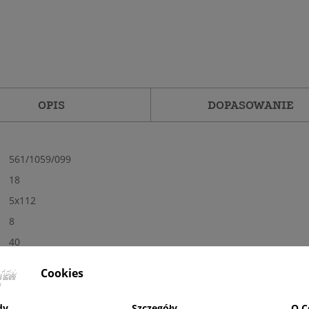
OPIS
DOPASOWANIE
561/1059/099
18
5x112
8
40
66,5
Cookies
Tak
Nowe
dy
Szczegóły
O C