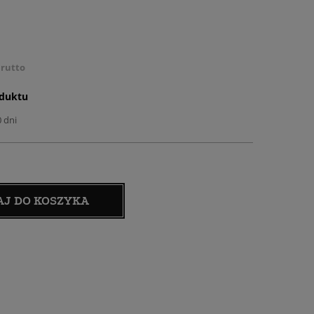
rutto
oduktu
0 dni
AJ DO KOSZYKA