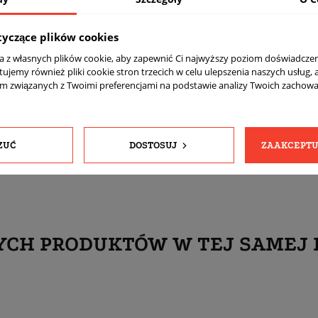
Połysk
tyczące plików cookies
MSPC - Polerowane + srebrny Powder Coating
ta z własnych plików cookie, aby zapewnić Ci najwyższy poziom doświadczen
Tak
tujemy również pliki cookie stron trzecich w celu ulepszenia naszych usług, 
komplet (4 sztuki)
am związanych z Twoimi preferencjami na podstawie analizy Twoich zachow
Tak
Tak
ZUĆ
DOSTOSUJ
ZAAKCEPTU
YCH PRODUKTÓW W TEJ SAMEJ 