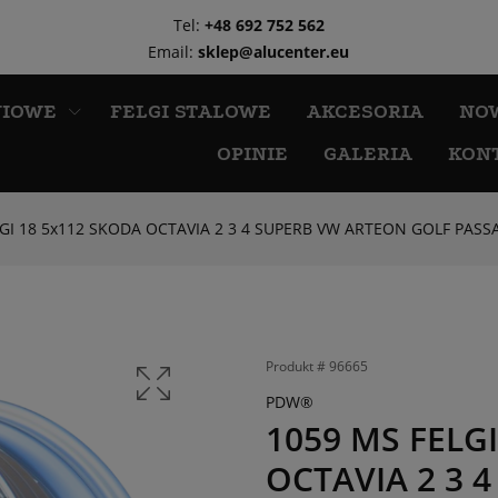
Tel:
+48 692 752 562
Email:
sklep@alucenter.eu
NIOWE
FELGI STALOWE
AKCESORIA
NO
OPINIE
GALERIA
KON
LGI 18 5x112 SKODA OCTAVIA 2 3 4 SUPERB VW ARTEON GOLF PASS
Produkt #
96665
PDW®
1059 MS FELG
OCTAVIA 2 3 