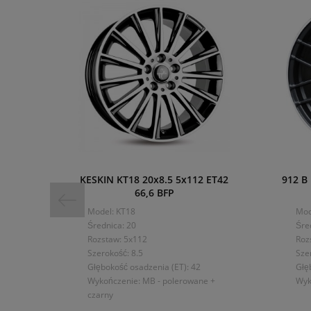
KESKIN KT18 20x8.5 5x112 ET42
912 B
66,6 BFP
Model: KT18
Mod
Średnica: 20
Śre
Rozstaw: 5x112
Roz
Szerokość: 8.5
Sze
Głębokość osadzenia (ET): 42
Głę
Wykończenie: MB - polerowane +
Wyk
czarny