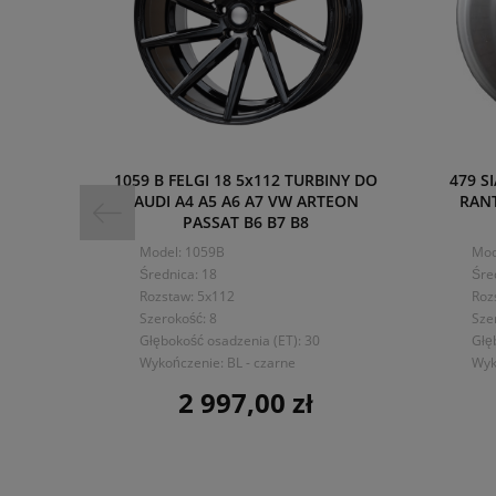
1059 B FELGI 18 5x112 TURBINY DO
479 S
AUDI A4 A5 A6 A7 VW ARTEON
RANT
PASSAT B6 B7 B8
Model: 1059B
Mod
Średnica: 18
Śre
Rozstaw: 5x112
Roz
Szerokość: 8
Sze
Głębokość osadzenia (ET): 30
Głę
Wykończenie: BL - czarne
Wyk
2 997,00 zł
Cena