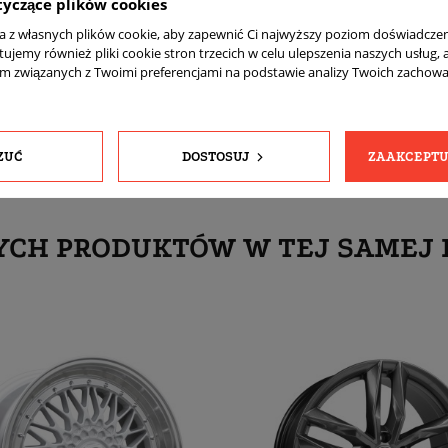
tyczące plików cookies
komplet (4 sztuki)
ta z własnych plików cookie, aby zapewnić Ci najwyższy poziom doświadczen
Tak
tujemy również pliki cookie stron trzecich w celu ulepszenia naszych usług, 
am związanych z Twoimi preferencjami na podstawie analizy Twoich zachow
Tak
ZUĆ
DOSTOSUJ
ZAAKCEPTU
YCH PRODUKTÓW W TEJ SAMEJ 