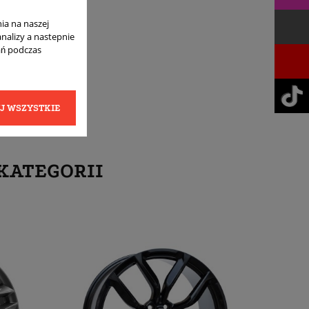
ia na naszej
analizy a nastepnie
ań podczas
J WSZYSTKIE
KATEGORII