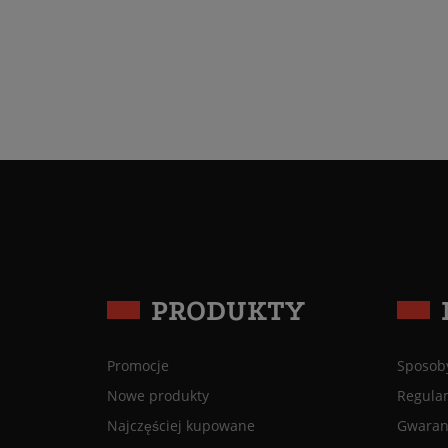
PRODUKTY
Promocje
Sposoby
Nowe produkty
Regula
Najczęściej kupowane
Gwaranc