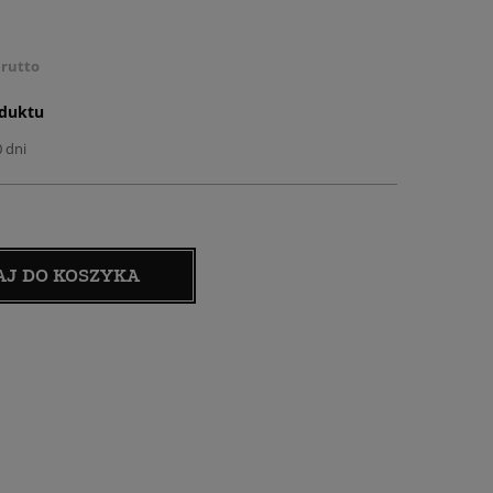
rutto
oduktu
0 dni
AJ DO KOSZYKA