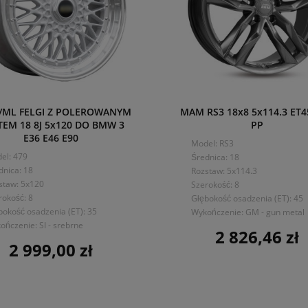
I/ML FELGI Z POLEROWANYM
MAM RS3 18x8 5x114.3 ET4
EM 18 8J 5x120 DO BMW 3
PP
E36 E46 E90
Model: RS3
el: 479
Średnica: 18
dnica: 18
Rozstaw: 5x114.3
staw: 5x120
Szerokość: 8
rokość: 8
Głębokość osadzenia (ET): 45
bokość osadzenia (ET): 35
Wykończenie: GM - gun metal
ończenie: SI - srebrne
2 826,46 zł
Cena
2 999,00 zł
Cena