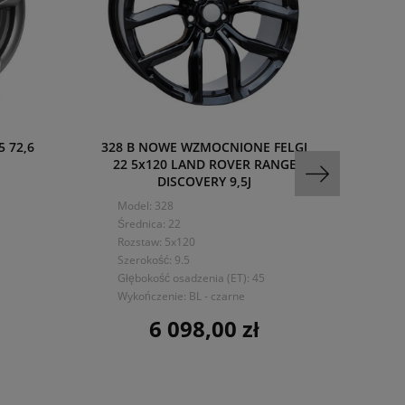
5 72,6
328 B NOWE WZMOCNIONE FELGI
2049
22 5x120 LAND ROVER RANGE
DISCOVERY 9,5J
Mo
Model: 328
Śre
Średnica: 22
Roz
Rozstaw: 5x120
Sze
Szerokość: 9.5
Głę
Głębokość osadzenia (ET): 45
Wyk
Wykończenie: BL - czarne
6 098,00 zł
Cena