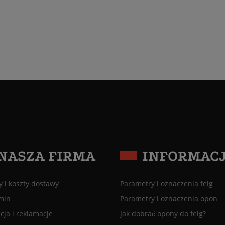
NASZA FIRMA
INFORMAC
 i koszty dostawy
Parametry i oznaczenia felg
min
Parametry i oznaczenia opon
ja i reklamacje
Jak dobrać opony do felg?