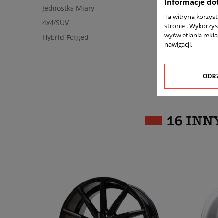
Informacje do
Jednostka Miary
Ta witryna korzys
4x4/SUV
stronie . Wykorzys
wyświetlania rekl
Hybrid Forged
nawigacji.
ODR
16 INN