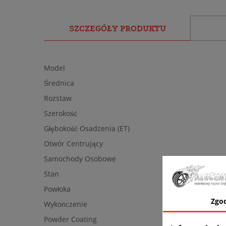
SZCZEGÓŁY PRODUKTU
Model
Średnica
Rozstaw
Szerokość
Głębokość Osadzenia (ET)
Otwór Centrujący
Samochody Osobowe
Stan
Powłoka
Zgo
Wykończenie
Powder Coating