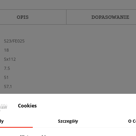
OPIS
DOPASOWANIE
523/FE025
18
5x112
7.5
51
57,1
Tak
Nowe
Cookies
Połysk
dy
Szczegóły
O C
MB - polerowane + czarny
Tak