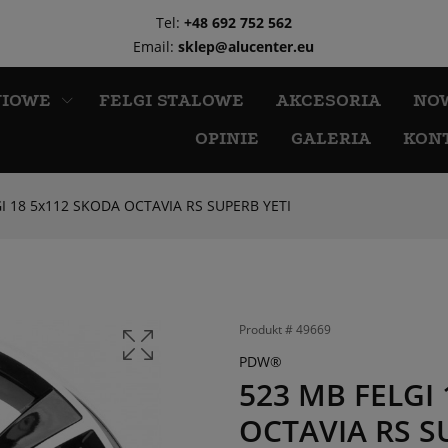
Tel:
+48 692 752 562
Email:
sklep@alucenter.eu
NIOWE
FELGI STALOWE
AKCESORIA
NO
OPINIE
GALERIA
KON
I 18 5x112 SKODA OCTAVIA RS SUPERB YETI
Produkt #
49669
PDW®
523 MB FELGI
OCTAVIA RS S