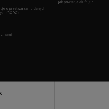
Jak powstają alufelgi?
cje o przetwarzaniu danych
ych (RODO)
 z nami
R