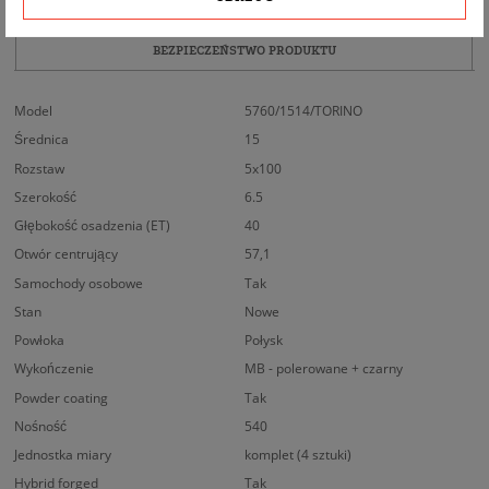
DOPASOWANIE
BEZPIECZEŃSTWO PRODUKTU
Model
5760/1514/TORINO
Średnica
15
Rozstaw
5x100
Szerokość
6.5
Głębokość osadzenia (ET)
40
Otwór centrujący
57,1
Samochody osobowe
Tak
Stan
Nowe
Powłoka
Połysk
Wykończenie
MB - polerowane + czarny
Powder coating
Tak
Nośność
540
Jednostka miary
komplet (4 sztuki)
Hybrid forged
Tak