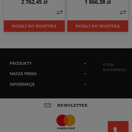
2 762,45 zł
1 866,38 zł
Cena
Cena
DODAJ DO KOSZYKA
DODAJ DO KOSZYKA
PRODUKTY
© 2026 -
ALUCENTER S.C.
NASZA FIRMA
INFORMACJE
NEWSLETTER