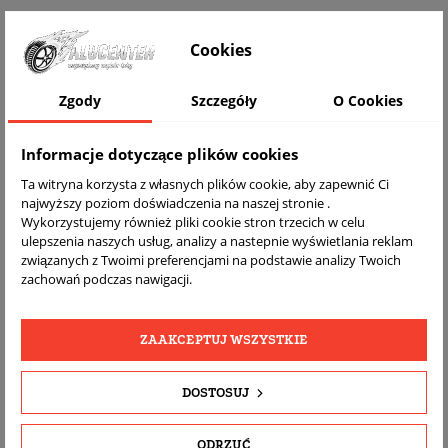
WIZUALIZACJA NA AUCIE
Cookies
Zgody
Szczegóły
O Cookies
Informacje dotyczące plików cookies
Ta witryna korzysta z własnych plików cookie, aby zapewnić Ci
najwyższy poziom doświadczenia na naszej stronie .
Wykorzystujemy również pliki cookie stron trzecich w celu
ulepszenia naszych usług, analizy a nastepnie wyświetlania reklam
związanych z Twoimi preferencjami na podstawie analizy Twoich
DARMOWA
BEZPŁATNY
REALNE
zachowań podczas nawigacji.
WYSYŁKA
ZWROT
ZDJĘCIA
PRODUKTU
ZAAKCEPTUJ WSZYSTKIE
SZCZEGÓŁY PRODUKTU
DOSTOSUJ
OPIS
ODRZUĆ