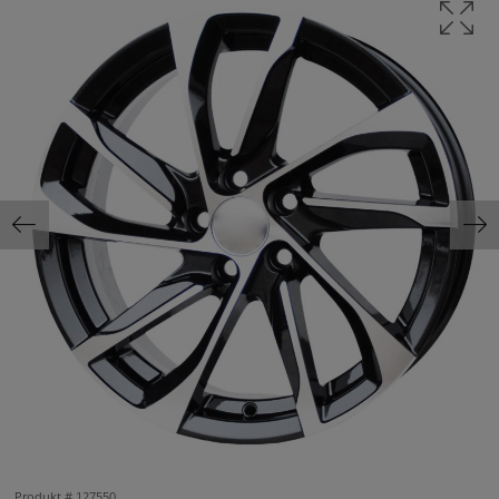
Produkt #
127550