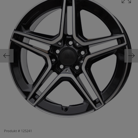
Produkt #
125241