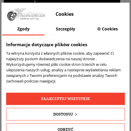
WIZUALIZACJA NA AUCIE
Cookies
Zgody
Szczegóły
O Cookies
Informacje dotyczące plików cookies
Ta witryna korzysta z własnych plików cookie, aby zapewnić Ci
najwyższy poziom doświadczenia na naszej stronie .
Wykorzystujemy również pliki cookie stron trzecich w celu
ulepszenia naszych usług, analizy a nastepnie wyświetlania reklam
DARMOWA
BEZPŁATNY
REALNE
związanych z Twoimi preferencjami na podstawie analizy Twoich
WYSYŁKA
ZWROT
ZDJĘCIA
zachowań podczas nawigacji.
PRODUKTU
ZAAKCEPTUJ WSZYSTKIE
SZCZEGÓŁY PRODUKTU
DOSTOSUJ
OPIS
DOPASOWANIE
ODRZUĆ