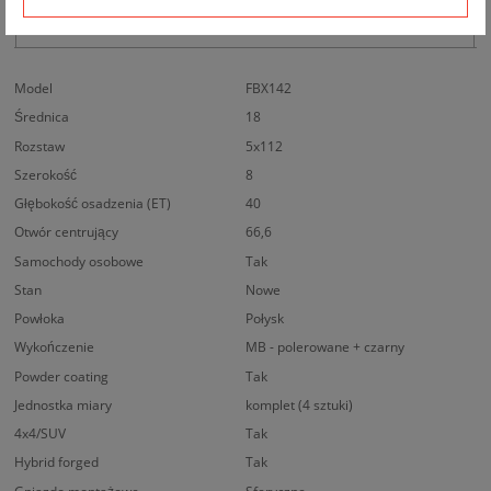
BEZPIECZEŃSTWO PRODUKTU
Model
FBX142
Średnica
18
Rozstaw
5x112
Szerokość
8
Głębokość osadzenia (ET)
40
Otwór centrujący
66,6
Samochody osobowe
Tak
Stan
Nowe
Powłoka
Połysk
Wykończenie
MB - polerowane + czarny
Powder coating
Tak
Jednostka miary
komplet (4 sztuki)
4x4/SUV
Tak
Hybrid forged
Tak