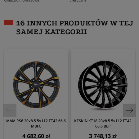
Gniazdo montażowe
Sferyczne
16 INNYCH PRODUKTÓW W TEJ
SAMEJ KATEGORII
MAM RS6 20x8.5 5x112 ET42 66,6
KESKIN KT18 20x8.5 5x112 ET42
MBFC
66,6 BLP
4 682,60 zł
3 748,13 zł
Cena
Cena