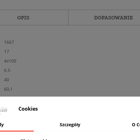
OPIS
DOPASOWANIE
1667
17
4x100
6.5
40
60,1
Tak
Nowe
Cookies
Połysk
dy
Szczegóły
O C
MB - polerowane + czarny
Tak