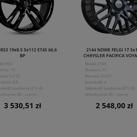
S3 19x8.5 5x112 ET45 66,6
2144 NOWE FELGI 17 5x
BP
CHRYSLER PACIFICA VOY
el: RS3
Model: 2144
dnica: 19
Średnica: 17
staw: 5x112
Rozstaw: 5x127
rokość: 8.5
Szerokość: 8
bokość osadzenia (ET): 45
Głębokość osadzenia (ET): 40
ończenie: BL - czarne
Wykończenie: BL - czarne
3 530,51 zł
2 548,00 zł
Cena
Cena