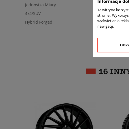
Informacje do
Jednostka Miary
Ta witryna korzys
4x4/SUV
stronie . Wykorzys
wyświetlania rekl
Hybrid Forged
nawigacji.
ODR
16 INN