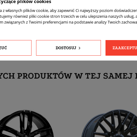
tyczące plików cookies
komplet (4 sztuki)
ta z własnych plików cookie, aby zapewnić Ci najwyższy poziom doświadczen
Tak
tujemy również pliki cookie stron trzecich w celu ulepszenia naszych usług, 
am związanych z Twoimi preferencjami na podstawie analizy Twoich zachow
Tak
ZUĆ
DOSTOSUJ
ZAAKCEPTU
YCH PRODUKTÓW W TEJ SAMEJ 