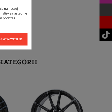
ia na naszej
analizy a nastepnie
ań podczas
J WSZYSTKIE
KATEGORII