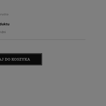
rutto
oduktu
0 dni
AJ DO KOSZYKA