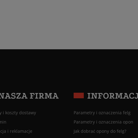
NASZA FIRMA
INFORMAC
 i koszty dostawy
Parametry i oznaczenia felg
min
Parametry i oznaczenia opon
ja i reklamacje
Jak dobrać opony do felg?