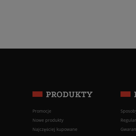
PRODUKTY
Promocje
Sposoby
Nowe produkty
Regula
Najczęściej kupowane
Gwaranc