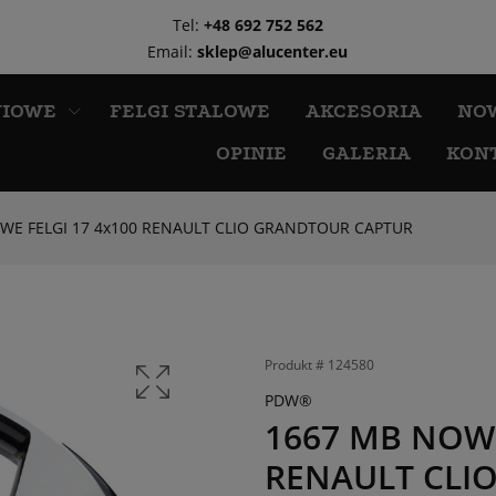
Tel:
+48 692 752 562
Email:
sklep@alucenter.eu
NIOWE
FELGI STALOWE
AKCESORIA
NO
OPINIE
GALERIA
KON
WE FELGI 17 4x100 RENAULT CLIO GRANDTOUR CAPTUR
Produkt #
124580
PDW®
1667 MB NOWE
RENAULT CLI