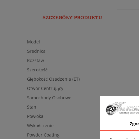
SZCZEGÓŁY PRODUKTU
Model
Średnica
Rozstaw
Szerokość
Głębokość Osadzenia (ET)
Otwór Centrujący
Samochody Osobowe
Stan
Powłoka
Zgo
Wykończenie
Powder Coating