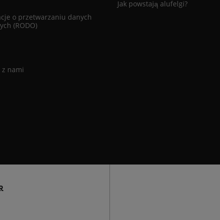
Jak powstają alufelgi?
cje o przetwarzaniu danych
ych (RODO)
 z nami
R