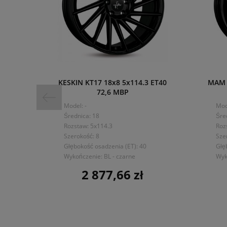
KESKIN KT17 18x8 5x114.3 ET40
MAM R
72,6 MBP
Model: -
Mod
Średnica: 18
Śre
Rozstaw: 5x114.3
Roz
Szerokość: 8
Sze
Głębokość osadzenia (ET): 40
Głę
Wykończenie: BL - czarne
Wyk
2 877,66 zł
Cena