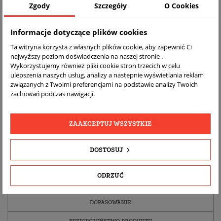
Zgody
Szczegóły
O Cookies
Informacje dotyczące plików cookies
Ta witryna korzysta z własnych plików cookie, aby zapewnić Ci
najwyższy poziom doświadczenia na naszej stronie .
Wykorzystujemy również pliki cookie stron trzecich w celu
ulepszenia naszych usług, analizy a nastepnie wyświetlania reklam
związanych z Twoimi preferencjami na podstawie analizy Twoich
zachowań podczas nawigacji.
DARMOWA
BEZPŁATNY
REALNE
WYSYŁKA
ZWROT
ZDJĘCIA
ZAAKCEPTUJ WSZYSTKIE
PRODUKTU
DOSTOSUJ
SZCZEGÓŁY PRODUKTU
ODRZUĆ
OPIS
DOPASOWANIE
BEZPIECZEŃSTWO PRODUKTU