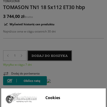
TOMASON®
TOMASON TN1 18 5x112 ET30 hbp
3 744,00 zł
Brutto
Wyświetl historię cen produktu
Najniższa cena w ciągu ostatnich 30 dni
DODAJ DO KOSZYKA
Wysyłka w ciągu 7 dni
Dodaj do porównania
Cookies
WIZUALIZACJA NA AUCIE