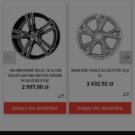
184 MB NOWE FELGI 18 5x108
MAM RS6 19x8.5 5x120 ET35 72,6
VOLVO S60 S80 V60 V70 S90V90
SL
XC40 XC60 ET42
3 632,92 zł
Cena
2 997,00 zł
Cena
DODAJ DO KOSZYKA
DODAJ DO KOSZYKA