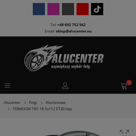
Tel:
+48 692 752 562
Email:
sklep@alucenter.eu
0
Alucenter
Felgi
Aluminiowe
TOMASON TN1 18 5x112 ET30 hbp