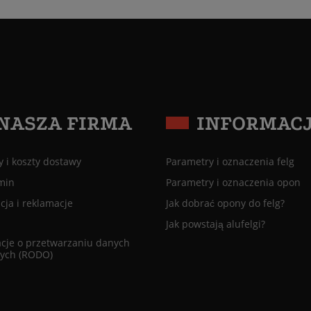
NASZA FIRMA
INFORMAC
 i koszty dostawy
Parametry i oznaczenia felg
min
Parametry i oznaczenia opon
ja i reklamacje
Jak dobrać opony do felg?
Jak powstają alufelgi?
cje o przetwarzaniu danych
ych (RODO)