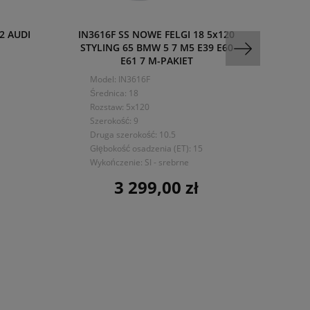
2 AUDI
IN3616F SS NOWE FELGI 18 5x120
H964
STYLING 65 BMW 5 7 M5 E39 E60
ET2
E61 7 M-PAKIET
Model: IN3616F
Mo
Średnica: 18
Śre
Rozstaw: 5x120
Roz
Szerokość: 9
Sze
Druga szerokość: 10.5
Głę
Głębokość osadzenia (ET): 15
Wy
Wykończenie: SI - srebrne
cz
3 299,00 zł
Cena