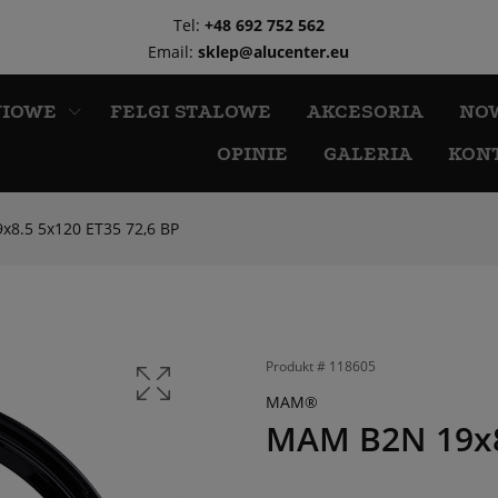
Tel:
+48 692 752 562
Email:
sklep@alucenter.eu
NIOWE
FELGI STALOWE
AKCESORIA
NO
OPINIE
GALERIA
KON
8.5 5x120 ET35 72,6 BP
Produkt #
118605
MAM®
MAM B2N 19x8.