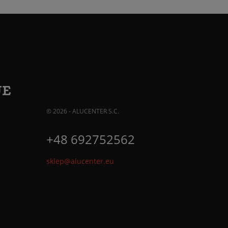
JE
© 2026 - ALUCENTER S.C.
+48 692752562
sklep@alucenter.eu