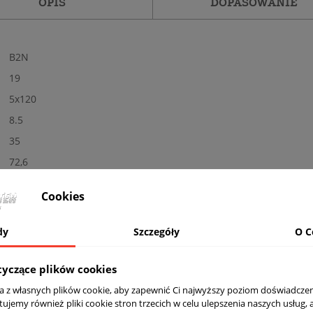
OPIS
DOPASOWANIE
B2N
19
5x120
8.5
35
72,6
Tak
Cookies
Nowe
Połysk
dy
Szczegóły
O C
BL - czarne
Nośność: 690 kg, Kolor: BLACK PAINTED
tyczące plików cookies
komplet (4 sztuki)
ta z własnych plików cookie, aby zapewnić Ci najwyższy poziom doświadczen
tujemy również pliki cookie stron trzecich w celu ulepszenia naszych usług, 