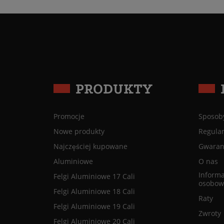
PRODUKTY
Promocje
Sposoby
Nowe produkty
Regula
Najczęściej kupowane
Gwaranc
Aluminiowe
O nas
Informa
Felgi Aluminiowe 17 Cali
osobow
Felgi Aluminiowe 18 Cali
Raty
Felgi Aluminiowe 19 Cali
Zwroty
Felgi Aluminiowe 20 Cali