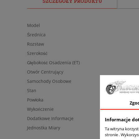
SZCZEGÓŁY PRODUKTU
Model
Średnica
Rozstaw
Szerokość
Głębokość Osadzenia (ET)
Otwór Centrujący
Samochody Osobowe
Stan
Powłoka
Zgo
Wykończenie
Dodatkowe Informacje
Informacje do
Jednostka Miary
Ta witryna korzys
stronie . Wykorzys