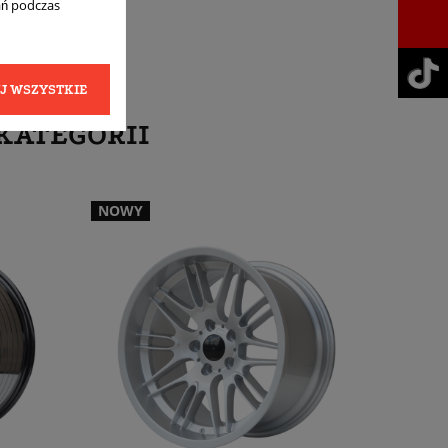
ań podczas
J WSZYSTKIE
KATEGORII
NOWY