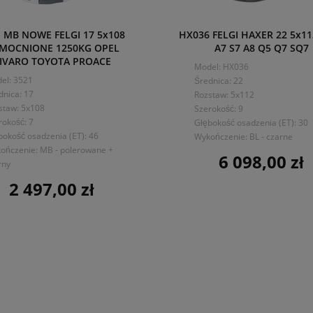
1 MB NOWE FELGI 17 5x108
HX036 FELGI HAXER 22 5x11
MOCNIONE 1250KG OPEL
A7 S7 A8 Q5 Q7 SQ7
IVARO TOYOTA PROACE
Model: HX036
el: 3521
Średnica: 22
dnica: 17
Rozstaw: 5x112
staw: 5x108
Szerokość: 9
rokość: 7
Głębokość osadzenia (ET): 30
bokość osadzenia (ET): 46
Wykończenie: BL - czarne
ończenie: MB - polerowane +
6 098,00 zł
Cena
rny
2 497,00 zł
Cena