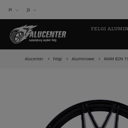
Pl
Zł
FELGI ALUMI
Alucenter
Felgi
Aluminiowe
MAM B2N 19x