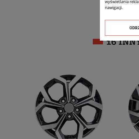
wyświetlania rekl
nawigacji.
ODR
16 INN