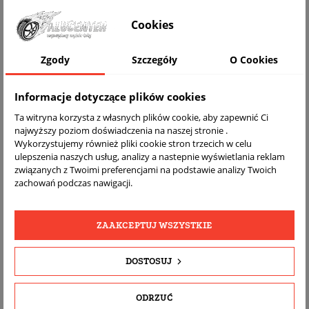
WIZUALIZACJA NA AUCIE
Cookies
Zgody
Szczegóły
O Cookies
Informacje dotyczące plików cookies
Ta witryna korzysta z własnych plików cookie, aby zapewnić Ci
najwyższy poziom doświadczenia na naszej stronie .
Wykorzystujemy również pliki cookie stron trzecich w celu
ulepszenia naszych usług, analizy a nastepnie wyświetlania reklam
związanych z Twoimi preferencjami na podstawie analizy Twoich
DARMOWA
BEZPŁATNY
REALNE
zachowań podczas nawigacji.
WYSYŁKA
ZWROT
ZDJĘCIA
PRODUKTU
ZAAKCEPTUJ WSZYSTKIE
SZCZEGÓŁY PRODUKTU
DOSTOSUJ
OPIS
ODRZUĆ
DOPASOWANIE