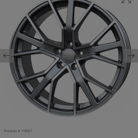
Produkt #
118327