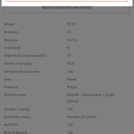
BEZPIECZEŃSTWO PRODUKTU
Model
5131
Średnica
20
Rozstaw
5x112
Szerokość
9
Głębokość osadzenia (ET)
31
Otwór centrujący
66,4
Samochody osobowe
Tak
Stan
Nowe
Powłoka
Połysk
Wykończenie
MGHM - polerowane + grafit
półmat
Powder coating
Tak
Jednostka miary
komplet (4 sztuki)
4x4/SUV
Tak
Hybrid forged
Tak