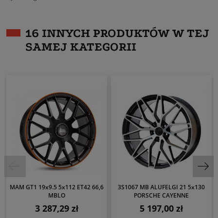
16 INNYCH PRODUKTÓW W TEJ
SAMEJ KATEGORII
MAM GT1 19x9.5 5x112 ET42 66,6
3S1067 MB ALUFELGI 21 5x130
MBLO
PORSCHE CAYENNE
3 287,29 zł
5 197,00 zł
Cena
Cena