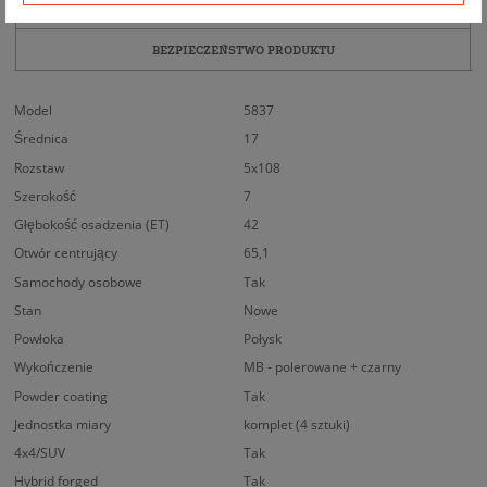
DOPASOWANIE
BEZPIECZEŃSTWO PRODUKTU
Model
5837
Średnica
17
Rozstaw
5x108
Szerokość
7
Głębokość osadzenia (ET)
42
Otwór centrujący
65,1
Samochody osobowe
Tak
Stan
Nowe
Powłoka
Połysk
Wykończenie
MB - polerowane + czarny
Powder coating
Tak
Jednostka miary
komplet (4 sztuki)
4x4/SUV
Tak
Hybrid forged
Tak