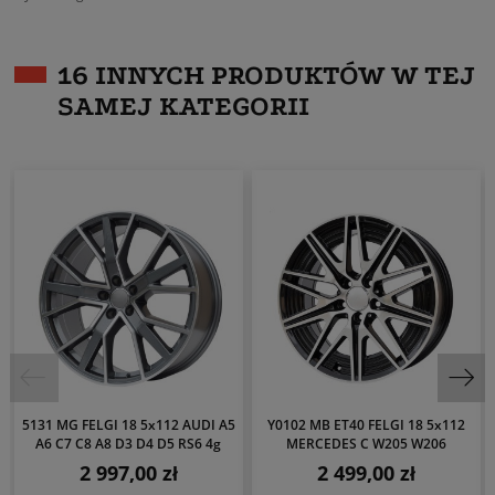
16 INNYCH PRODUKTÓW W TEJ
SAMEJ KATEGORII
5131 MG FELGI 18 5x112 AUDI A5
Y0102 MB ET40 FELGI 18 5x112
A6 C7 C8 A8 D3 D4 D5 RS6 4g
MERCEDES C W205 W206
2 997,00 zł
2 499,00 zł
Cena
Cena