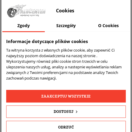
Cookies
WIZUALIZACJA NA AUCIE
Zgody
Szczegóły
O Cookies
Informacje dotyczące plików cookies
Ta witryna korzysta z własnych plików cookie, aby zapewnić Ci
najwyższy poziom doświadczenia na naszej stronie .
Wykorzystujemy również pliki cookie stron trzecich w celu
ulepszenia naszych usług, analizy a nastepnie wyświetlania reklam
związanych z Twoimi preferencjami na podstawie analizy Twoich
zachowań podczas nawigacji.
DARMOWA
BEZPŁATNY
REALNE
WYSYŁKA
ZWROT
ZDJĘCIA
PRODUKTU
ZAAKCEPTUJ WSZYSTKIE
DOSTOSUJ
SZCZEGÓŁY PRODUKTU
OPIS
ODRZUĆ