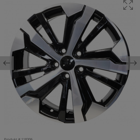
Produkt #
118306