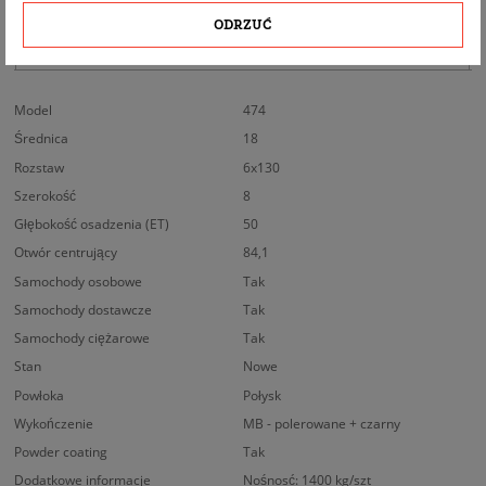
DOPASOWANIE
ODRZUĆ
BEZPIECZEŃSTWO PRODUKTU
Model
474
Średnica
18
Rozstaw
6x130
Szerokość
8
Głębokość osadzenia (ET)
50
Otwór centrujący
84,1
Samochody osobowe
Tak
Samochody dostawcze
Tak
Samochody ciężarowe
Tak
Stan
Nowe
Powłoka
Połysk
Wykończenie
MB - polerowane + czarny
Powder coating
Tak
Dodatkowe informacje
Nośnosć: 1400 kg/szt