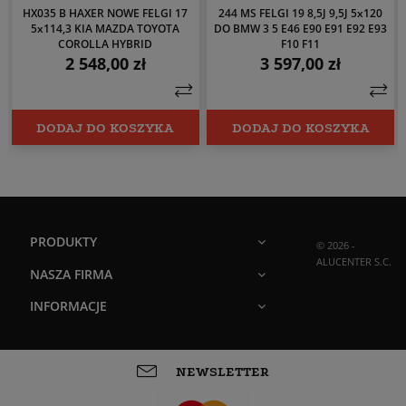
HX035 B HAXER NOWE FELGI 17
244 MS FELGI 19 8,5J 9,5J 5x120
5x114,3 KIA MAZDA TOYOTA
DO BMW 3 5 E46 E90 E91 E92 E93
COROLLA HYBRID
F10 F11
2 548,00 zł
3 597,00 zł
Cena
Cena
DODAJ DO KOSZYKA
DODAJ DO KOSZYKA
PRODUKTY
© 2026 -
ALUCENTER S.C.
NASZA FIRMA
INFORMACJE
NEWSLETTER