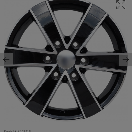
Produkt #
117518