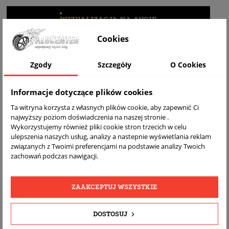
WIZUALIZACJA NA AUCIE
Cookies
Zgody
Szczegóły
O Cookies
Informacje dotyczące plików cookies
Ta witryna korzysta z własnych plików cookie, aby zapewnić Ci
najwyższy poziom doświadczenia na naszej stronie .
Wykorzystujemy również pliki cookie stron trzecich w celu
ulepszenia naszych usług, analizy a nastepnie wyświetlania reklam
DARMOWA
BEZPŁATNY
REALNE
związanych z Twoimi preferencjami na podstawie analizy Twoich
WYSYŁKA
ZWROT
ZDJĘCIA
zachowań podczas nawigacji.
PRODUKTU
ZAAKCEPTUJ WSZYSTKIE
SZCZEGÓŁY PRODUKTU
DOSTOSUJ
OPIS