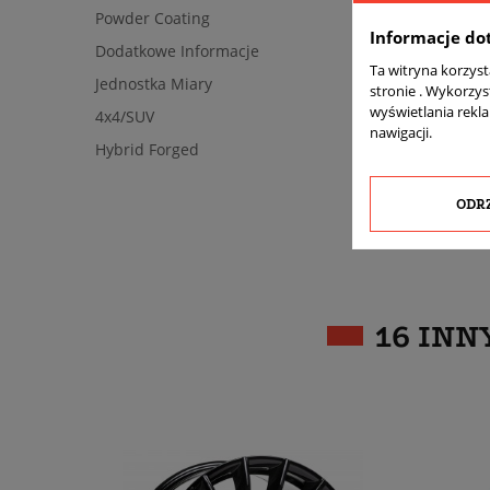
Powder Coating
Informacje do
Dodatkowe Informacje
Ta witryna korzys
Jednostka Miary
stronie . Wykorzys
wyświetlania rekl
4x4/SUV
nawigacji.
Hybrid Forged
ODR
16 INN