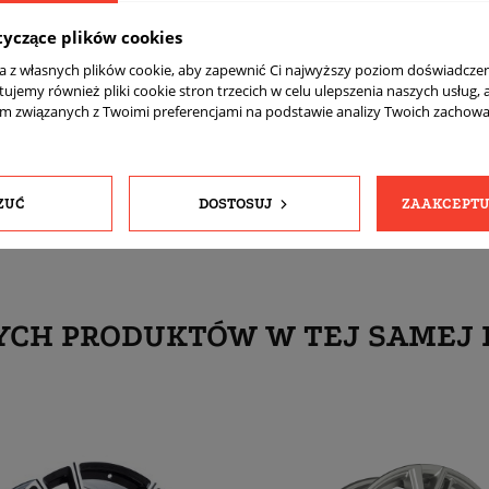
Tak
tyczące plików cookies
Szerokość: przód 8,5 ET35, tył 9,5 ET40
ta z własnych plików cookie, aby zapewnić Ci najwyższy poziom doświadczen
komplet (4 sztuki)
tujemy również pliki cookie stron trzecich w celu ulepszenia naszych usług, 
am związanych z Twoimi preferencjami na podstawie analizy Twoich zachow
Tak
Tak
ZUĆ
DOSTOSUJ
ZAAKCEPTU
YCH PRODUKTÓW W TEJ SAMEJ 