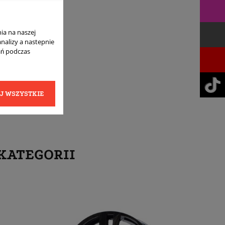
ia na naszej
analizy a nastepnie
ań podczas
J WSZYSTKIE
KATEGORII