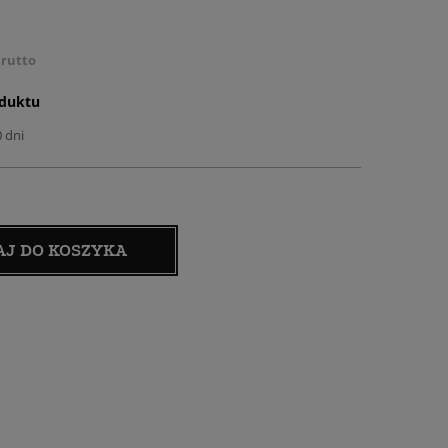
rutto
oduktu
0 dni
AJ DO KOSZYKA