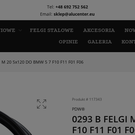
Tel:
+48 692 752 562
Email:
sklep@alucenter.eu
NIOWE
FELGI STALOWE
AKCESORIA
NO
OPINIE
GALERIA
KON
I M 20 5x120 DO BMW 5 7 F10 F11 F01 F06
Produkt #
117343
PDW®
0293 B FELGI 
F10 F11 F01 F