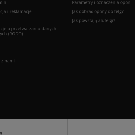
min
Parametry i oznaczenia opon
ja i reklamacje
Jak dobrać opony do felg?
Jak powstają alufelgi?
cje o przetwarzaniu danych
ych (RODO)
 z nami
R