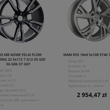
33 MB NOWE FELGI FLOW
MAM RS5 18x8 5x108 ET40 7
ING 22 5x112 7 G12 X5 G05
Model: RS5
X6 G06 X7 G07
Średnica: 18
el: 5033
Rozstaw: 5x108
dnica: 22
Szerokość: 8
staw: 5x112
Głębokość osadzenia (ET): 40
rokość: 9.5
Wykończenie: SI - srebrne
ga szerokość: 10.5
2 954,47 zł
Cena
bokość osadzenia (ET): 37
ończenie: MB - polerowane +
rny