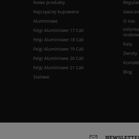
Nowe produkty
Regula
Najczęściej kupowane
Gwaranc
Aluminiowe
O nas
Informa
Felgi Aluminiowe 17 Cali
osobow
Felgi Aluminiowe 18 Cali
Raty
Felgi Aluminiowe 19 Cali
Zwroty
Felgi Aluminiowe 20 Cali
Kontakt
Felgi Aluminiowe 21 Cali
Blog
Stalowe
NEWSLETTE