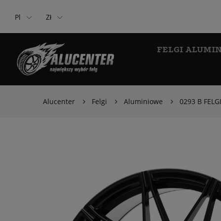
Pl
Zł
FELGI ALUMI
Alucenter
Felgi
Aluminiowe
0293 B FELG