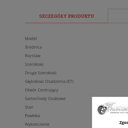
SZCZEGÓŁY PRODUKTU
Model
Średnica
Rozstaw
Szerokość
Druga Szerokość
Głębokość Osadzenia (ET)
Otwór Centrujący
Samochody Osobowe
Stan
Powłoka
Zgo
Wykończenie