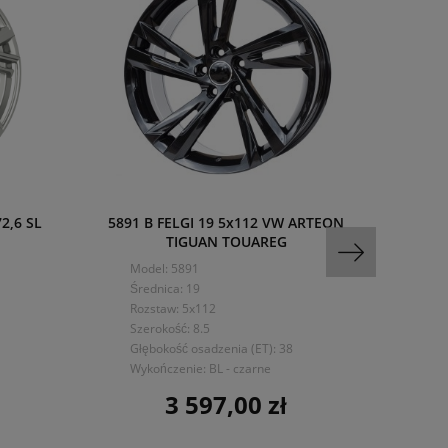
2,6 SL
5891 B FELGI 19 5x112 VW ARTEON
MAM 
TIGUAN TOUAREG
Model: 5891
Mo
Średnica: 19
Śre
Rozstaw: 5x112
Ro
Szerokość: 8.5
Sze
Głębokość osadzenia (ET): 38
Głę
Wykończenie: BL - czarne
Wy
3 597,00 zł
Cena