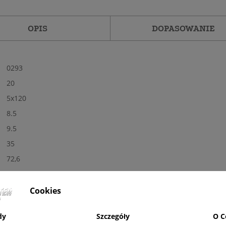
OPIS
DOPASOWANIE
0293
20
5x120
8.5
9.5
35
72,6
Tak
Nowe
Cookies
Połysk
dy
Szczegóły
O C
BL - czarne