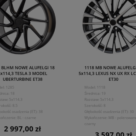
5 BLHM NOWE ALUFELGI 18
1118 MB NOWE ALUFELGI
5x114,3 TESLA 3 MODEL
5x114,3 LEXUS NX UX RX LC
UBERTURBINE ET38
ET30
el: 1285
Model: 1118
dnica: 18
Średnica: 19
staw: 5x114.3
Rozstaw: 5x114.3
rokość: 8.5
Szerokość: 8
bokość osadzenia (ET): 38
Głębokość osadzenia (ET): 30
ończenie: BL - czarne
Wykończenie: MB - polerowan
czarny
2 997,00 zł
Cena
3 597,00 zł
Cena