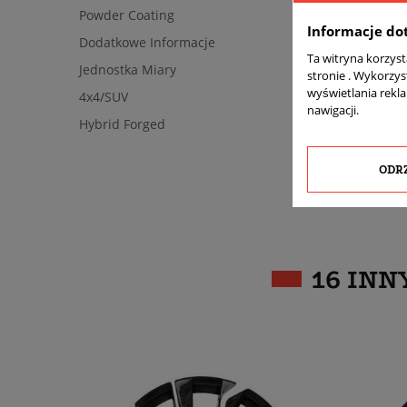
Powder Coating
Informacje do
Dodatkowe Informacje
Ta witryna korzys
Jednostka Miary
stronie . Wykorzys
wyświetlania rekl
4x4/SUV
nawigacji.
Hybrid Forged
ODR
16 INN