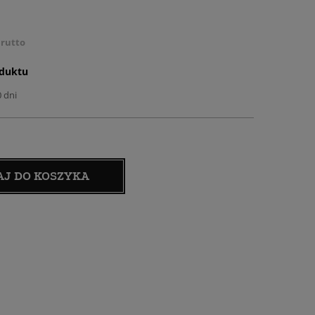
rutto
oduktu
0 dni
AJ DO KOSZYKA