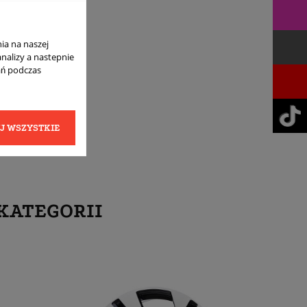
ia na naszej
analizy a nastepnie
ań podczas
J WSZYSTKIE
KATEGORII