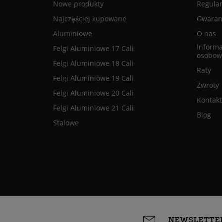
Nowe produkty
Regula
Najczęściej kupowane
Gwaranc
Aluminiowe
O nas
Informa
Felgi Aluminiowe 17 Cali
osobow
Felgi Aluminiowe 18 Cali
Raty
Felgi Aluminiowe 19 Cali
Zwroty
Felgi Aluminiowe 20 Cali
Kontakt
Felgi Aluminiowe 21 Cali
Blog
Stalowe
NEWSLETTE