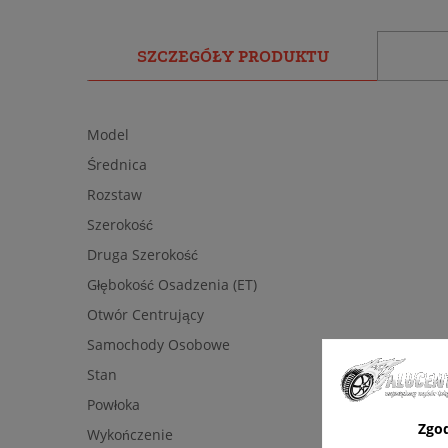
SZCZEGÓŁY PRODUKTU
Model
Średnica
Rozstaw
Szerokość
Druga Szerokość
Głębokość Osadzenia (ET)
Otwór Centrujący
Samochody Osobowe
Stan
Powłoka
Zgo
Wykończenie