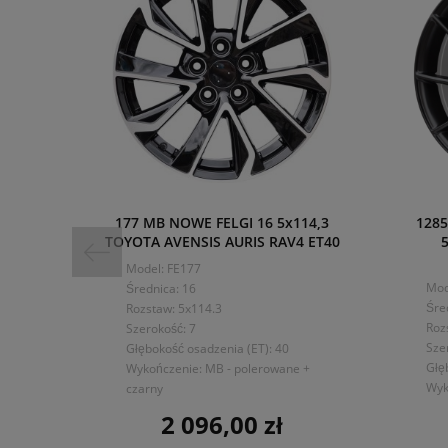
177 MB NOWE FELGI 16 5x114,3
128
TOYOTA AVENSIS AURIS RAV4 ET40
Model: FE177
Mod
Średnica: 16
Śre
Rozstaw: 5x114.3
Roz
Szerokość: 7
Sze
Głębokość osadzenia (ET): 40
Głę
Wykończenie: MB - polerowane +
Wyk
czarny
2 096,00 zł
Cena