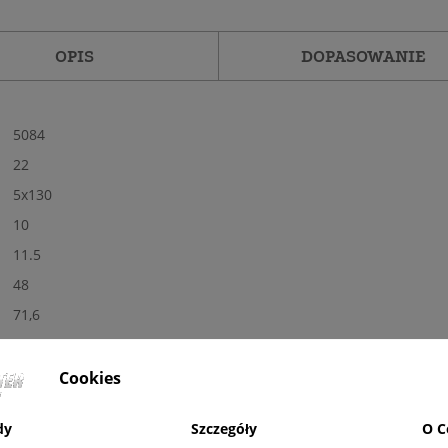
OPIS
DOPASOWANIE
5084
22
5x130
10
11.5
48
71,6
Tak
Nowe
Cookies
Matowa
dy
Szczegóły
O C
GM - gun metal