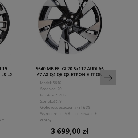
 19
5640 MB FELGI 20 5x112 AUDI A6
1048
 LS LX
A7 A8 Q4 Q5 Q8 ETRON E-TRON
MER
Model: 5640
Mo
Średnica: 20
Śre
Rozstaw: 5x112
Ro
Szerokość: 9
Sze
Głębokość osadzenia (ET): 38
Głę
Wykończenie: MB - polerowane +
e +
Wyk
czarny
3 699,00 zł
Cena