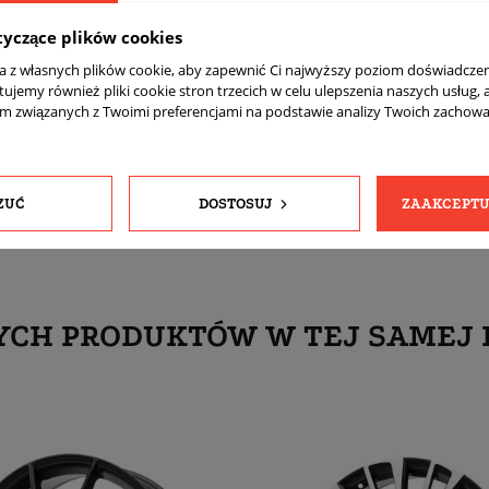
Tak
tyczące plików cookies
Szerokość: przód 10 et48, tył 11,5 et61
ta z własnych plików cookie, aby zapewnić Ci najwyższy poziom doświadczen
komplet (4 sztuki)
tujemy również pliki cookie stron trzecich w celu ulepszenia naszych usług, 
am związanych z Twoimi preferencjami na podstawie analizy Twoich zachow
Tak
Tak
ZUĆ
DOSTOSUJ
ZAAKCEPTU
YCH PRODUKTÓW W TEJ SAMEJ 