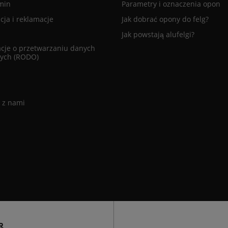
min
Parametry i oznaczenia opon
ja i reklamacje
Jak dobrać opony do felg?
Jak powstają alufelgi?
cje o przetwarzaniu danych
ych (RODO)
 z nami
R