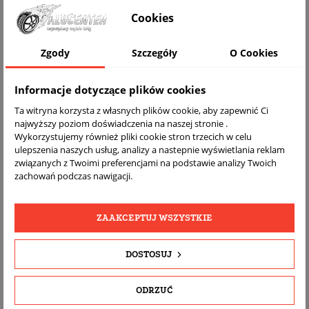
WIZUALIZACJA NA AUCIE
Cookies
Zgody
Szczegóły
O Cookies
Informacje dotyczące plików cookies
Ta witryna korzysta z własnych plików cookie, aby zapewnić Ci
najwyższy poziom doświadczenia na naszej stronie .
Wykorzystujemy również pliki cookie stron trzecich w celu
ulepszenia naszych usług, analizy a nastepnie wyświetlania reklam
związanych z Twoimi preferencjami na podstawie analizy Twoich
DARMOWA
BEZPŁATNY
REALNE
zachowań podczas nawigacji.
WYSYŁKA
ZWROT
ZDJĘCIA
PRODUKTU
ZAAKCEPTUJ WSZYSTKIE
SZCZEGÓŁY PRODUKTU
DOSTOSUJ
OPIS
ODRZUĆ
DOPASOWANIE