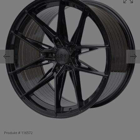
Produkt #
116572