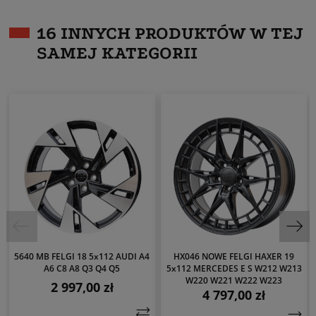
16 INNYCH PRODUKTÓW W TEJ
SAMEJ KATEGORII
5640 MB FELGI 18 5x112 AUDI A4
HX046 NOWE FELGI HAXER 19
A6 C8 A8 Q3 Q4 Q5
5x112 MERCEDES E S W212 W213
W220 W221 W222 W223
2 997,00 zł
Cena
4 797,00 zł
Cena