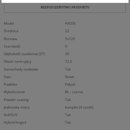
BEZPIECZEŃSTWO PRODUKTU
Model
HX036
Średnica
22
Rozstaw
5x120
Szerokość
9
Głębokość osadzenia (ET)
30
Otwór centrujący
72,6
Samochody osobowe
Tak
Stan
Nowe
Powłoka
Połysk
Wykończenie
BL - czarne
Powder coating
Tak
Jednostka miary
komplet (4 sztuki)
4x4/SUV
Tak
Hybrid forged
Tak