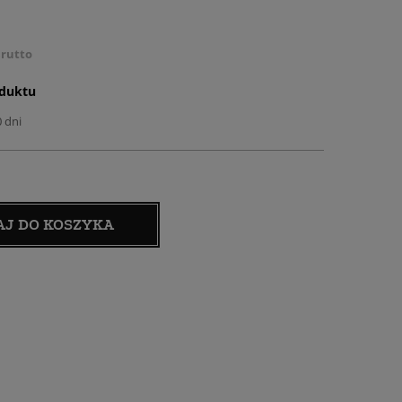
rutto
oduktu
0 dni
AJ DO KOSZYKA