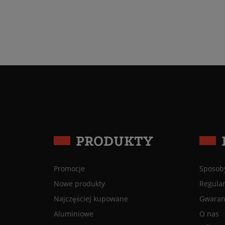
PRODUKTY
Promocje
Sposoby
Nowe produkty
Regula
Najczęściej kupowane
Gwaranc
Aluminiowe
O nas