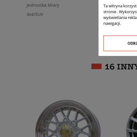
Jednostka Miary
Ta witryna korzys
stronie . Wykorzys
4x4/SUV
wyświetlania rekl
nawigacji.
ODR
16 INN