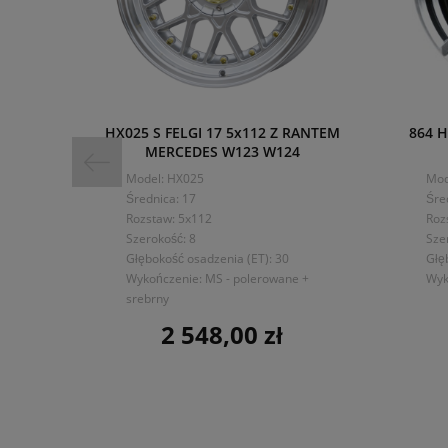
HX025 S FELGI 17 5x112 Z RANTEM
864 H
MERCEDES W123 W124
Model: HX025
Mod
Średnica: 17
Śre
Rozstaw: 5x112
Roz
Szerokość: 8
Sze
Głębokość osadzenia (ET): 30
Głę
Wykończenie: MS - polerowane +
Wyk
srebrny
2 548,00 zł
Cena