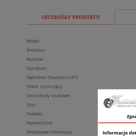
SZCZEGÓŁY PRODUKTU
Model
Średnica
Rozstaw
Szerokość
Głębokość Osadzenia (ET)
Otwór Centrujący
Samochody Osobowe
Stan
Powłoka
Zgo
Wykończenie
Dodatkowe Informacje
Informacje do