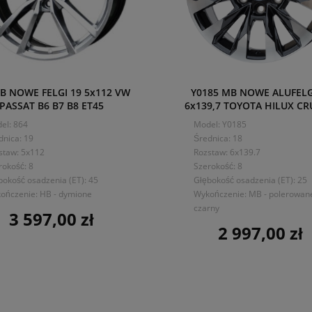
B NOWE FELGI 19 5x112 VW
Y0185 MB NOWE ALUFELG
PASSAT B6 B7 B8 ET45
6x139,7 TOYOTA HILUX CR
el: 864
Model: Y0185
dnica: 19
Średnica: 18
staw: 5x112
Rozstaw: 6x139.7
rokość: 8
Szerokość: 8
bokość osadzenia (ET): 45
Głębokość osadzenia (ET): 25
ończenie: HB - dymione
Wykończenie: MB - polerowan
czarny
3 597,00 zł
Cena
2 997,00 zł
Cena