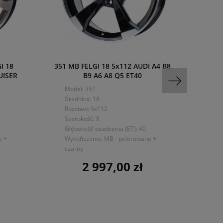
I 18
351 MB FELGI 18 5x112 AUDI A4 B8
5333
UISER
B9 A6 A8 Q5 ET40
20
Model: 351
Mo
Średnica: 18
Śre
Rozstaw: 5x112
Ro
Szerokość: 8
Sze
Głębokość osadzenia (ET): 40
Głę
e +
Wykończenie: MB - polerowane +
Wyk
czarny
2 997,00 zł
Cena