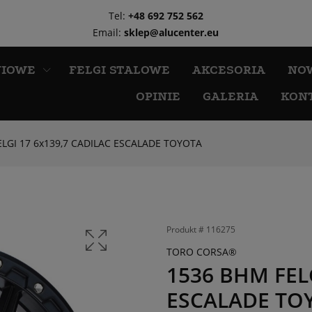
Tel:
+48 692 752 562
Email:
sklep@alucenter.eu
NIOWE
FELGI STALOWE
AKCESORIA
NO
OPINIE
GALERIA
KON
LGI 17 6x139,7 CADILAC ESCALADE TOYOTA
Produkt #
116275
TORO CORSA®
1536 BHM FELG
ESCALADE TO