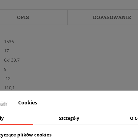
OPIS
DOPASOWANIE
1536
17
6x139.7
9
-12
110,1
Tak
Cookies
Nowe
Matowa
dy
Szczegóły
O C
BL - czarne
EXTRA LOAD (WZMOCNIONE)
tyczące plików cookies