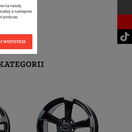
ia na naszej
analizy a nastepnie
ań podczas
J WSZYSTKIE
KATEGORII