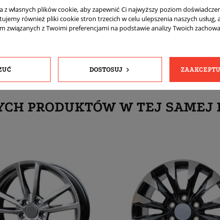
komplet (4 sztuki)
ta z własnych plików cookie, aby zapewnić Ci najwyższy poziom doświadczen
tujemy również pliki cookie stron trzecich w celu ulepszenia naszych usług, 
Tak
am związanych z Twoimi preferencjami na podstawie analizy Twoich zachow
ZUĆ
DOSTOSUJ
ZAAKCEPTU
YCH PRODUKTÓW W TEJ SAMEJ 