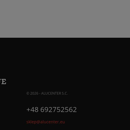
JE
© 2026 - ALUCENTER S.C.
+48 692752562
sklep@alucenter.eu