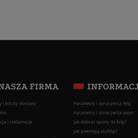
NASZA FIRMA
INFORMAC
 i koszty dostawy
Parametry i oznaczenia felg
min
Parametry i oznaczenia opon
ja i reklamacje
Jak dobrać opony do felg?
Jak powstają alufelgi?