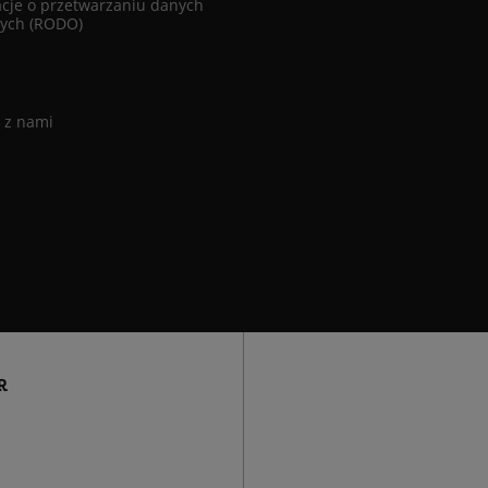
cje o przetwarzaniu danych
ych (RODO)
 z nami
R