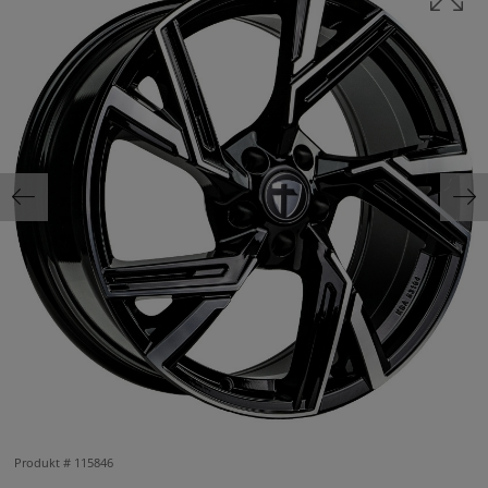
Produkt #
115846