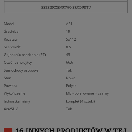
BEZPIECZEŃSTWO PRODUKTU
Model
AR1
Średnica
19
Rozstaw
5x112
Szerokość
8.5
Głębokość osadzenia (ET)
45
Otwór centrujący
66,6
Samochody osobowe
Tak
Stan
Nowe
Powłoka
Połysk
Wykończenie
MB - polerowane + czarny
Jednostka miary
komplet (4 sztuki)
4x4/SUV
Tak
16 INNYCH PRODUKTÓW W TEJ