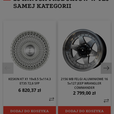
SAMEJ KATEGORII
KESKIN KT X1 19x8.5 5x114.3
2156 MB FELGI ALUMINIOWE 16
ET35 72,6 SFP
5x127 JEEP WRANGLER
COMMANDER
6 820,37 zł
Cena
2 799,00 zł
Cena
DODAJ DO KOSZYKA
DODAJ DO KOSZYKA