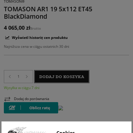
TOMASON®
TOMASON AR1 19 5x112 ET45
BlackDiamond
4 065,00 zł
Brutto
Wyświetl historię cen produktu
Najniższa cena w ciągu ostatnich 30 dni
DODAJ DO KOSZYKA
Wysyłka w ciągu 7 dni
Dodaj do porównania