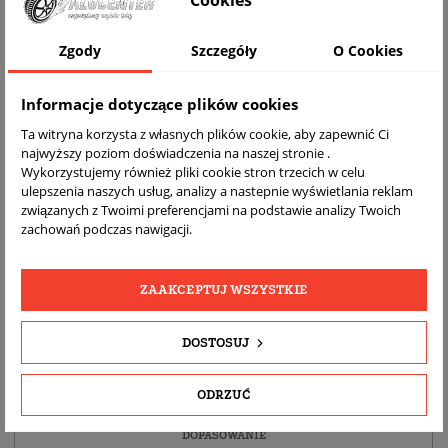
Cookies
WIZUALIZACJA NA AUCIE
Zgody
Szczegóły
O Cookies
Informacje dotyczące plików cookies
Ta witryna korzysta z własnych plików cookie, aby zapewnić Ci
najwyższy poziom doświadczenia na naszej stronie .
Wykorzystujemy również pliki cookie stron trzecich w celu
ulepszenia naszych usług, analizy a nastepnie wyświetlania reklam
związanych z Twoimi preferencjami na podstawie analizy Twoich
zachowań podczas nawigacji.
DARMOWA
BEZPŁATNY
REALNE
WYSYŁKA
ZWROT
ZDJĘCIA
ZAAKCEPTUJ WSZYSTKIE
PRODUKTU
DOSTOSUJ
SZCZEGÓŁY PRODUKTU
ODRZUĆ
OPIS
DOPASOWANIE