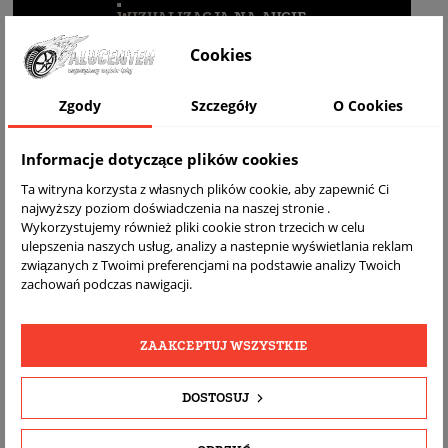
WIZUALIZACJA NA AUCIE
Cookies
Zgody
Szczegóły
O Cookies
Informacje dotyczące plików cookies
Ta witryna korzysta z własnych plików cookie, aby zapewnić Ci
najwyższy poziom doświadczenia na naszej stronie .
Wykorzystujemy również pliki cookie stron trzecich w celu
ulepszenia naszych usług, analizy a nastepnie wyświetlania reklam
DARMOWA
BEZPŁATNY
REALNE
związanych z Twoimi preferencjami na podstawie analizy Twoich
WYSYŁKA
ZWROT
ZDJĘCIA
zachowań podczas nawigacji.
PRODUKTU
ZAAKCEPTUJ WSZYSTKIE
SZCZEGÓŁY PRODUKTU
DOSTOSUJ
OPIS
DOPASOWANIE