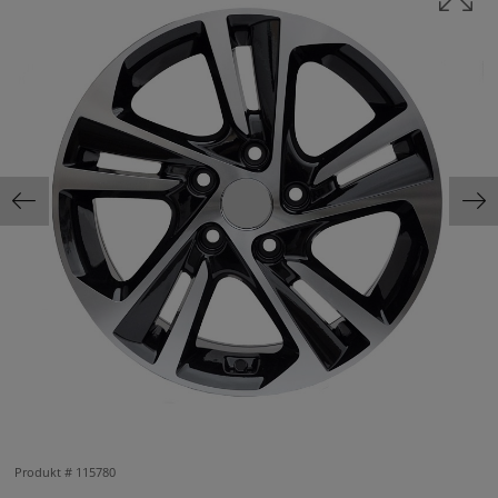
Produkt #
115780