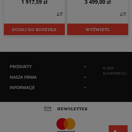
1 917,59 zł
3 499,00 zł
Cena
Cena
DODAJ DO KOSZYKA
WYŚWIETL
PRODUKTY
© 2026 -
ALUCENTER S.C.
NASZA FIRMA
INFORMACJE
NEWSLETTER