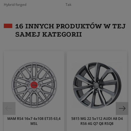
Hybrid forged
Tak
16 INNYCH PRODUKTÓW W TEJ
SAMEJ KATEGORII
MAM RS4 16x7 4x108 ET35 63,4
5815 MG 22 5x112 AUDI A8 D4
MSL
RS6 4G Q7 Q8 RSQ8