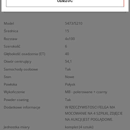
ODRZUĆ
BEZPIECZEŃSTWO PRODUKTU
Model
5473/5210
Średnica
15
Rozstaw
4x100
Szerokość
6
Głębokość osadzenia (ET)
40
Otwór centrujący
54,1
Samochody osobowe
Tak
Stan
Nowe
Powłoka
Połysk
Wykończenie
MB - polerowane + czarny
Powder coating
Tak
Dodatkowe informacje
W RZECZYWISTOSCI FELGA MA
MOCOWANIE NA 4 SZPILKI, ZDJĘCIE
NA AUKCJI JEST POGLĄDOWE.
Jednostka miary
komplet (4 sztuki)