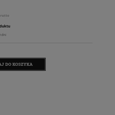
rutto
oduktu
0 dni
AJ DO KOSZYKA