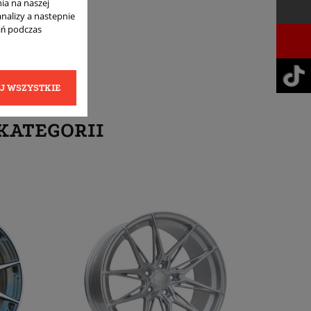
ia na naszej
analizy a nastepnie
ań podczas
J WSZYSTKIE
KATEGORII