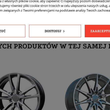
ta z własnych plików cookie, aby zapewnić Ci najwyższy poziom doświadczen
Tak
tujemy również pliki cookie stron trzecich w celu ulepszenia naszych usług, 
am związanych z Twoimi preferencjami na podstawie analizy Twoich zachow
ZUĆ
DOSTOSUJ
ZAAKCEPTU
YCH PRODUKTÓW W TEJ SAMEJ 