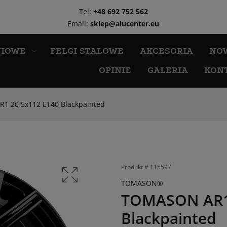
Tel:
+48 692 752 562
Email:
sklep@alucenter.eu
NIOWE
FELGI STALOWE
AKCESORIA
NO
OPINIE
GALERIA
KON
1 20 5x112 ET40 Blackpainted
Produkt #
115597
TOMASON®
TOMASON AR1 
Blackpainted