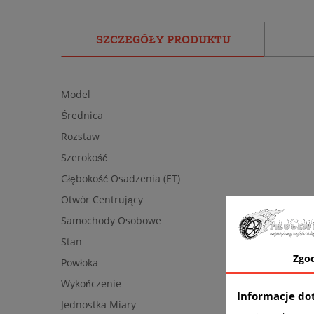
SZCZEGÓŁY PRODUKTU
Model
Średnica
Rozstaw
Szerokość
Głębokość Osadzenia (ET)
Otwór Centrujący
Samochody Osobowe
Stan
Zgo
Powłoka
Wykończenie
Informacje do
Jednostka Miary