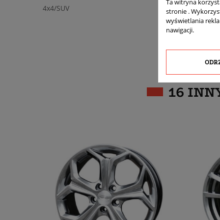
Ta witryna korzys
4x4/SUV
stronie . Wykorzys
wyświetlania rekl
nawigacji.
ODR
16 INN