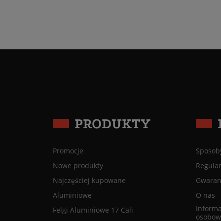
PRODUKTY
Promocje
Sposoby
Nowe produkty
Regula
Najczęściej kupowane
Gwaranc
Aluminiowe
O nas
Informa
Felgi Aluminiowe 17 Cali
osobow