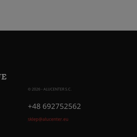
JE
© 2026 - ALUCENTER S.C.
+48 692752562
sklep@alucenter.eu