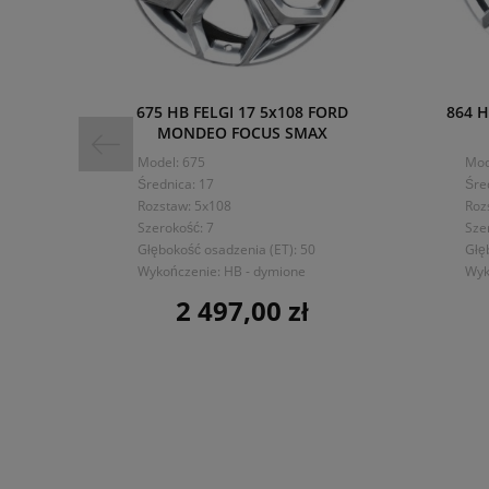
675 HB FELGI 17 5x108 FORD
864 H
MONDEO FOCUS SMAX
Model: 675
Mod
Średnica: 17
Śre
Rozstaw: 5x108
Roz
Szerokość: 7
Sze
Głębokość osadzenia (ET): 50
Głę
Wykończenie: HB - dymione
Wyk
2 497,00 zł
Cena