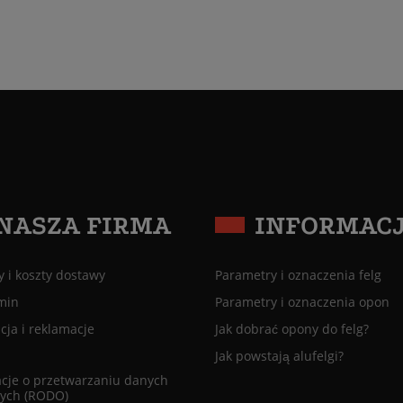
NASZA FIRMA
INFORMAC
 i koszty dostawy
Parametry i oznaczenia felg
min
Parametry i oznaczenia opon
ja i reklamacje
Jak dobrać opony do felg?
Jak powstają alufelgi?
cje o przetwarzaniu danych
ych (RODO)