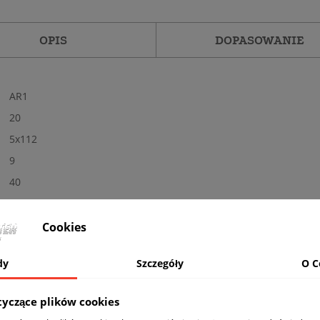
OPIS
DOPASOWANIE
AR1
20
5x112
9
40
66,6
Tak
Cookies
Nowe
dy
Szczegóły
O C
Połysk
BL - czarne
tyczące plików cookies
komplet (4 sztuki)