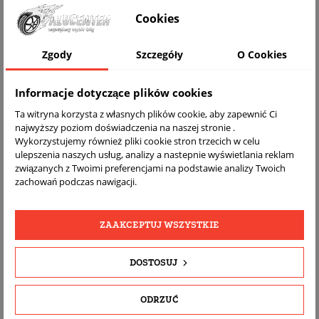
WIZUALIZACJA NA AUCIE
Cookies
Zgody
Szczegóły
O Cookies
Informacje dotyczące plików cookies
Ta witryna korzysta z własnych plików cookie, aby zapewnić Ci
najwyższy poziom doświadczenia na naszej stronie .
Wykorzystujemy również pliki cookie stron trzecich w celu
ulepszenia naszych usług, analizy a nastepnie wyświetlania reklam
związanych z Twoimi preferencjami na podstawie analizy Twoich
DARMOWA
BEZPŁATNY
REALNE
zachowań podczas nawigacji.
WYSYŁKA
ZWROT
ZDJĘCIA
PRODUKTU
ZAAKCEPTUJ WSZYSTKIE
SZCZEGÓŁY PRODUKTU
DOSTOSUJ
OPIS
ODRZUĆ
DOPASOWANIE