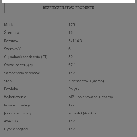
BEZPIECZEŃSTWO PRODUKTU
Model
175
Średnica
16
Rozstaw
5x114.3
Szerokość
6
Głębokość osadzenia (ET)
50
Otwór centrujący
67,1
Samochody osobowe
Tak
Stan
Z demontażu (demo)
Powłoka
Połysk
Wykończenie
MB - polerowane + czarny
Powder coating
Tak
Jednostka miary
komplet (4 sztuki)
4x4/SUV
Tak
Hybrid forged
Tak