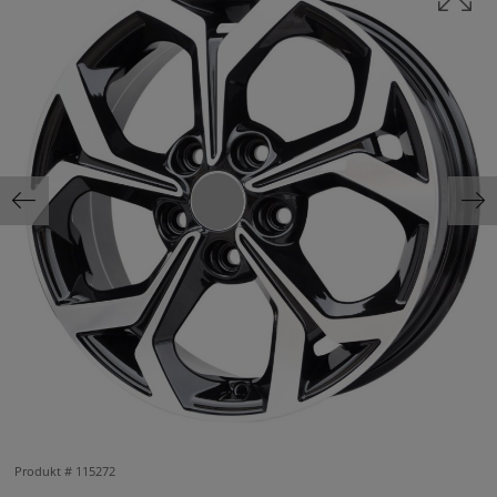
Produkt #
115272