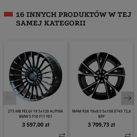
16 INNYCH PRODUKTÓW W TEJ
SAMEJ KATEGORII
273 MB FELGI 19 5x120 ALPINA
MAM RS6 19x8.5 5x108 ET45 72,6
BMW 5 F10 F11 F01
BFP
3 597,00 zł
3 709,73 zł
Cena
Cena