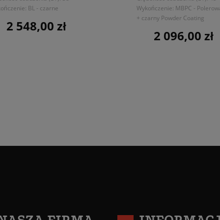
ończenie: BL - czarne
Wykończenie: MBPC - Polero
+ czarny Powder Coating
2 548,00 zł
Cena
2 096,00 zł
Cena
NASZA FIRMA
INFORMAC