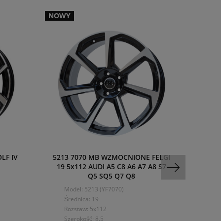
NOWY
LF IV
5213 7070 MB WZMOCNIONE FELGI
419
19 5x112 AUDI A5 C8 A6 A7 A8 S7
LA
Q5 SQ5 Q7 Q8
Model: 5213 (YF7070)
Mo
Średnica: 19
Śre
Rozstaw: 5x112
Ro
Szerokość: 8.5
Sze