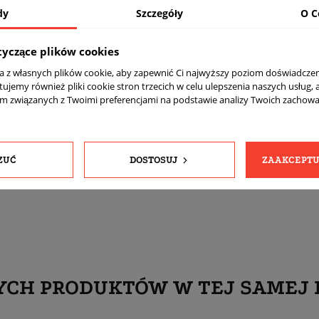
dy
Szczegóły
O C
Nowe
Połysk
tyczące plików cookies
BL - czarne
ta z własnych plików cookie, aby zapewnić Ci najwyższy poziom doświadczen
Tak
tujemy również pliki cookie stron trzecich w celu ulepszenia naszych usług, 
am związanych z Twoimi preferencjami na podstawie analizy Twoich zachow
Szerokość: Przód 8,5" et35, tył 9,5" et38
komplet (4 sztuki)
Tak
ZUĆ
DOSTOSUJ
ZAAKCEPTU
Tak
YCH PRODUKTÓW W TEJ SAMEJ 