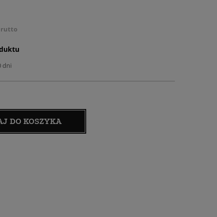
rutto
oduktu
0 dni
AJ DO KOSZYKA