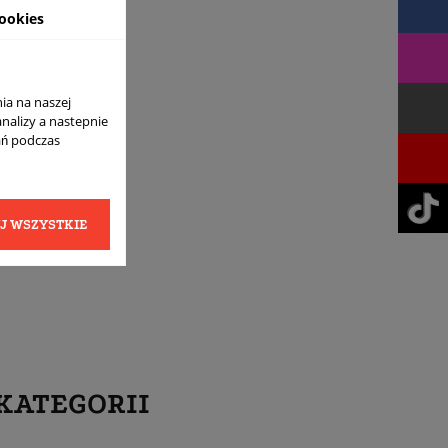
ookies
ia na naszej
analizy a nastepnie
ań podczas
J WSZYSTKIE
KATEGORII