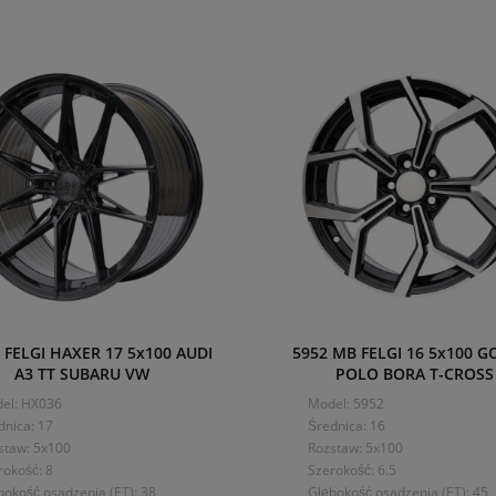
 FELGI HAXER 17 5x100 AUDI
5952 MB FELGI 16 5x100 GO
A3 TT SUBARU VW
POLO BORA T-CROSS
el: HX036
Model: 5952
dnica: 17
Średnica: 16
staw: 5x100
Rozstaw: 5x100
rokość: 8
Szerokość: 6.5
bokość osadzenia (ET): 38
Głębokość osadzenia (ET): 45