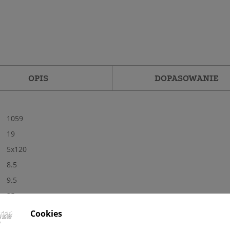
OPIS
DOPASOWANIE
1059
19
5x120
8.5
9.5
35
72,6
Cookies
Tak