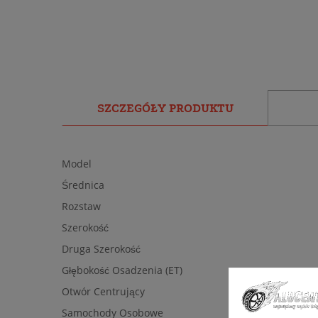
SZCZEGÓŁY PRODUKTU
Model
Średnica
Rozstaw
Szerokość
Druga Szerokość
Głębokość Osadzenia (ET)
Otwór Centrujący
Samochody Osobowe