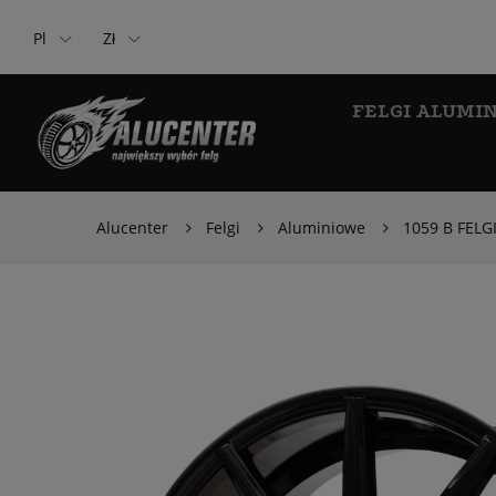
Pl
Zł
FELGI ALUMI
Alucenter
Felgi
Aluminiowe
1059 B FELG