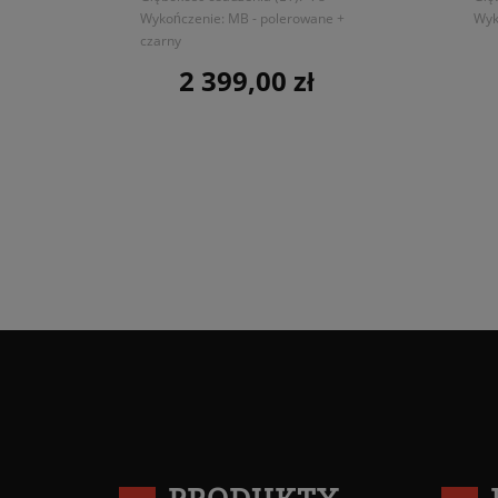
Wykończenie: MB - polerowane +
Wyk
czarny
2 399,00 zł
Cena
PRODUKTY