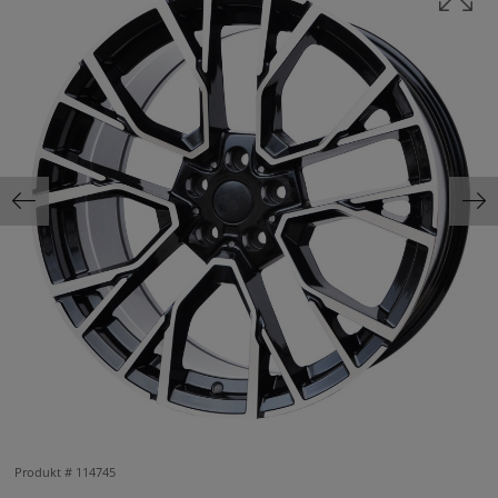
Produkt #
114745