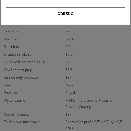
BEZPIECZEŃSTWO PRODUKTU
ODRZUĆ
Model
5769
Średnica
22
Rozstaw
5x112
Szerokość
9.5
Druga szerokość
10.5
Głębokość osadzenia (ET)
37
Otwór centrujący
66,6
Samochody osobowe
Tak
Stan
Nowe
Powłoka
Połysk
Wykończenie
MBPC - Polerowane + czarny
Powder Coating
Powder coating
Tak
Dodatkowe informacje
Szerokośc: przód 9,5" et37, tył 10,5"
et43