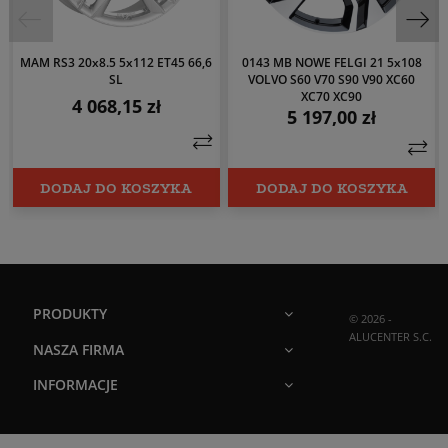
MAM RS3 20x8.5 5x112 ET45 66,6
0143 MB NOWE FELGI 21 5x108
SL
VOLVO S60 V70 S90 V90 XC60
XC70 XC90
4 068,15 zł
Cena
5 197,00 zł
Cena
DODAJ DO KOSZYKA
DODAJ DO KOSZYKA
PRODUKTY
© 2026 -
ALUCENTER S.C.
NASZA FIRMA
INFORMACJE