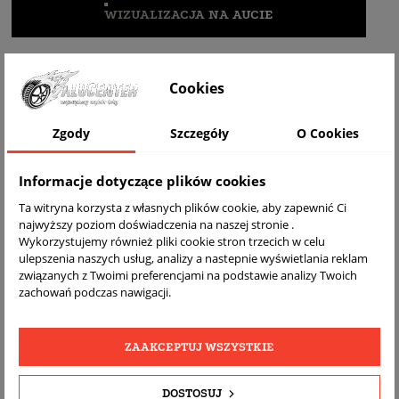
WIZUALIZACJA NA AUCIE
Cookies
Zgody
Szczegóły
O Cookies
Informacje dotyczące plików cookies
Ta witryna korzysta z własnych plików cookie, aby zapewnić Ci
DARMOWA
BEZPŁATNY
REALNE
najwyższy poziom doświadczenia na naszej stronie .
Wykorzystujemy również pliki cookie stron trzecich w celu
WYSYŁKA
ZWROT
ZDJĘCIA
ulepszenia naszych usług, analizy a nastepnie wyświetlania reklam
PRODUKTU
związanych z Twoimi preferencjami na podstawie analizy Twoich
zachowań podczas nawigacji.
SZCZEGÓŁY PRODUKTU
ZAAKCEPTUJ WSZYSTKIE
OPIS
DOPASOWANIE
DOSTOSUJ