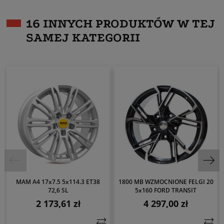
16 INNYCH PRODUKTÓW W TEJ
SAMEJ KATEGORII
MAM A4 17x7.5 5x114.3 ET38
1800 MB WZMOCNIONE FELGI 20
72,6 SL
5x160 FORD TRANSIT
2 173,61 zł
4 297,00 zł
Cena
Cena