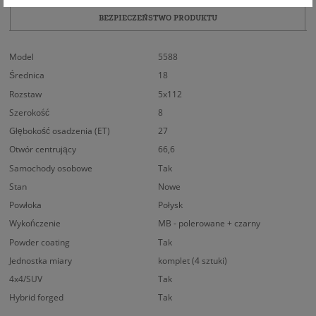
BEZPIECZEŃSTWO PRODUKTU
Model
5588
Średnica
18
Rozstaw
5x112
Szerokość
8
Głębokość osadzenia (ET)
27
Otwór centrujący
66,6
Samochody osobowe
Tak
Stan
Nowe
Powłoka
Połysk
Wykończenie
MB - polerowane + czarny
Powder coating
Tak
Jednostka miary
komplet (4 sztuki)
4x4/SUV
Tak
Hybrid forged
Tak