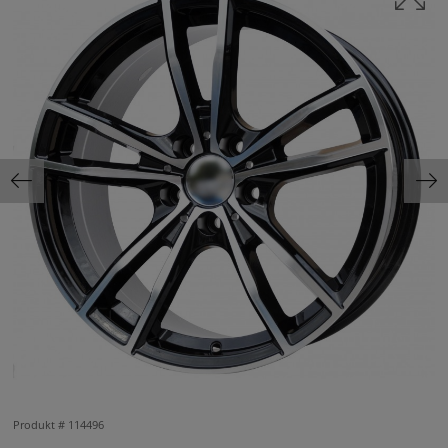
Produkt #
114496