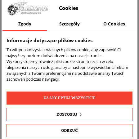
WIZUALIZACJA NA AUCIE
Cookies
Zgody
Szczegóły
O Cookies
Informacje dotyczące plików cookies
Ta witryna korzysta z własnych plików cookie, aby zapewnić Ci
najwyższy poziom doświadczenia na naszej stronie .
Wykorzystujemy również pliki cookie stron trzecich w celu
ulepszenia naszych usług, analizy a nastepnie wyświetlania reklam
związanych z Twoimi preferencjami na podstawie analizy Twoich
DARMOWA
BEZPŁATNY
REALNE
zachowań podczas nawigacji.
WYSYŁKA
ZWROT
ZDJĘCIA
PRODUKTU
ZAAKCEPTUJ WSZYSTKIE
SZCZEGÓŁY PRODUKTU
DOSTOSUJ
OPIS
ODRZUĆ
DOPASOWANIE