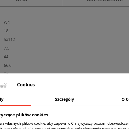
W4
18
5x112
7.5
44
66,6
Tak
Nowe
Cookies
Połysk
dy
Szczegóły
O C
SI - srebrne
Kolor: SILVER PAINTED
tyczące plików cookies
komplet (4 sztuki)
ta z własnych plików cookie, aby zapewnić Ci najwyższy poziom doświadczen
Tak
tujemy również pliki cookie stron trzecich w celu ulepszenia naszych usług, 