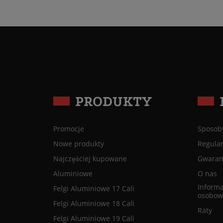
PRODUKTY
Promocje
Sposoby
Nowe produkty
Regula
Najczęściej kupowane
Gwaranc
Aluminiowe
O nas
Informa
Felgi Aluminiowe 17 Cali
osobow
Felgi Aluminiowe 18 Cali
Raty
Felgi Aluminiowe 19 Cali