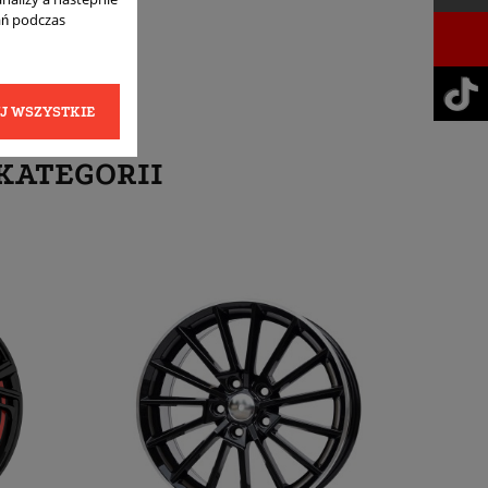
ań podczas
J WSZYSTKIE
KATEGORII