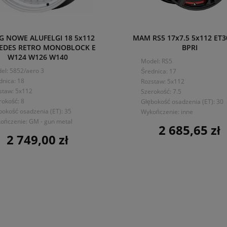
 G NOWE ALUFELGI 18 5x112
MAM RS5 17x7.5 5x112 ET3
EDES RETRO MONOBLOCK E
BPRI
W124 W126 W140
Model: RS5
el: 5852/aero 3
Średnica: 17
dnica: 18
Rozstaw: 5x112
staw: 5x112
Szerokość: 7.5
rokość: 8
Głębokość osadzenia (ET): 30
bokość osadzenia (ET): 35
Wykończenie: inne
ończenie: GM - gun metal
2 685,65 zł
Cena
2 749,00 zł
Cena