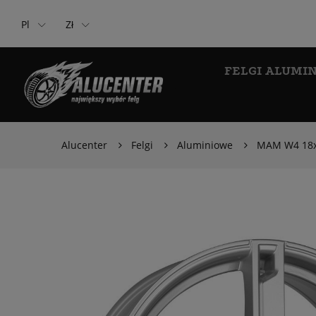
Pl
Zł
FELGI ALUMI
Alucenter
Felgi
Aluminiowe
MAM W4 18x7