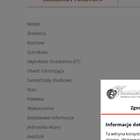
Model
Średnica
Rozstaw
Szerokość
Głębokość Osadzenia (ET)
Otwór Centrujący
Samochody Osobowe
Stan
Powłoka
Zgo
Wykończenie
Dodatkowe Informacje
Informacje do
Jednostka Miary
Ta witryna korzys
4x4/SUV
stronie . Wykorzys