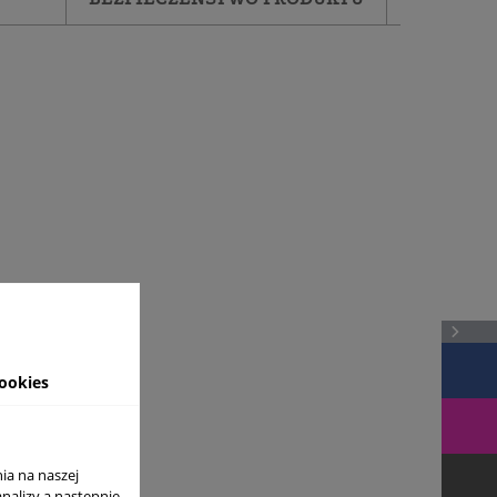
ookies
ia na naszej
analizy a nastepnie