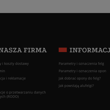
NASZA FIRMA
INFORMAC
 i koszty dostawy
Parametry i oznaczenia felg
min
Parametry i oznaczenia opon
ja i reklamacje
Jak dobrać opony do felg?
Jak powstają alufelgi?
cje o przetwarzaniu danych
ych (RODO)