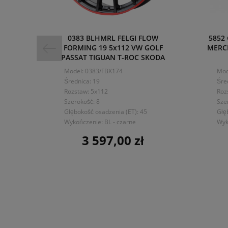
0383 BLHMRL FELGI FLOW
5852
FORMING 19 5x112 VW GOLF
MERC
PASSAT TIGUAN T-ROC SKODA
Model: 0383/FBX174
Mod
Średnica: 19
Śre
Rozstaw: 5x112
Roz
Szerokość: 8
Sze
Głębokość osadzenia (ET): 45
Głę
Wykończenie: BL - czarne
Wyk
3 597,00 zł
Cena