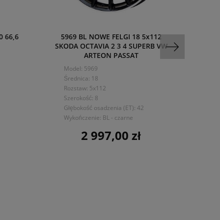
0 66,6
5969 BL NOWE FELGI 18 5x112
956 
SKODA OCTAVIA 2 3 4 SUPERB VW
DO
ARTEON PASSAT
Mo
Model: 5969
Śre
Średnica: 18
Ro
Rozstaw: 5x112
Sze
Szerokość: 8
Dru
Głębokość osadzenia (ET): 42
Głę
Wykończenie: BL - czarne
Wy
2 997,00 zł
Cena