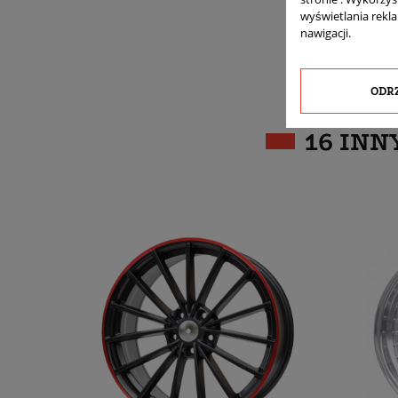
wyświetlania rekl
nawigacji.
ODR
16 INN