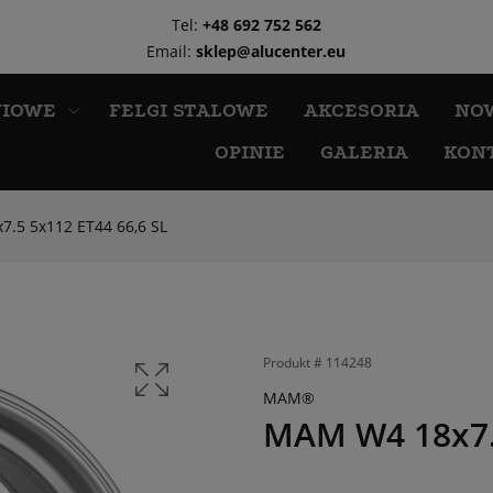
Tel:
+48 692 752 562
Email:
sklep@alucenter.eu
NIOWE
FELGI STALOWE
AKCESORIA
NO
OPINIE
GALERIA
KON
.5 5x112 ET44 66,6 SL
Produkt #
114248
MAM®
MAM W4 18x7.5