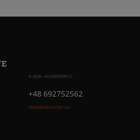
JE
© 2026 - ALUCENTER S.C.
+48 692752562
sklep@alucenter.eu