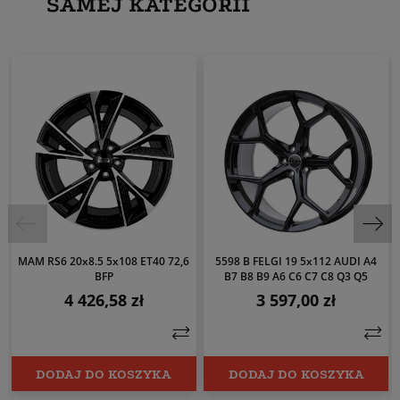
SAMEJ KATEGORII
MAM RS6 20x8.5 5x108 ET40 72,6
5598 B FELGI 19 5x112 AUDI A4
BFP
B7 B8 B9 A6 C6 C7 C8 Q3 Q5
4 426,58 zł
3 597,00 zł
Cena
Cena
DODAJ DO KOSZYKA
DODAJ DO KOSZYKA