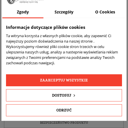
Zgody
Szczegóły
O Cookies
Informacje dotyczące plików cookies
Ta witryna korzysta z własnych plików cookie, aby zapewnić Ci
najwyższy poziom doświadczenia na naszej stronie .
Wykorzystujemy również pliki cookie stron trzecich w celu
ulepszenia naszych usług, analizy a nastepnie wyświetlania reklam
związanych z Twoimi preferencjami na podstawie analizy Twoich
DARMOWA
BEZPŁATNY
REALNE
zachowań podczas nawigacji.
WYSYŁKA
ZWROT
ZDJĘCIA
PRODUKTU
ZAAKCEPTUJ WSZYSTKIE
SZCZEGÓŁY PRODUKTU
DOSTOSUJ
OPIS
ODRZUĆ
DOPASOWANIE
BEZPIECZEŃSTWO PRODUKTU