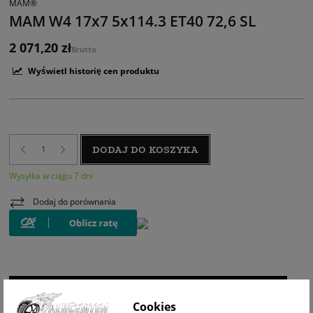
MAM®
MAM W4 17x7 5x114.3 ET40 72,6 SL
2 071,20 zł
Brutto
Wyświetl historię cen produktu
DODAJ DO KOSZYKA
Wysyłka w ciągu 7 dni
Dodaj do porównania
WIZUALIZACJA NA AUCIE
Cookies