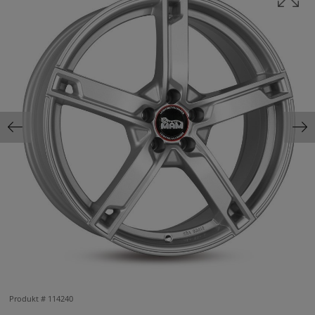
Produkt #
114240