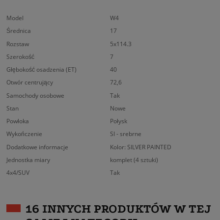
Model
W4
Średnica
17
Rozstaw
5x114.3
Szerokość
7
Głębokość osadzenia (ET)
40
Otwór centrujący
72,6
Samochody osobowe
Tak
Stan
Nowe
Powłoka
Połysk
Wykończenie
SI - srebrne
Dodatkowe informacje
Kolor: SILVER PAINTED
Jednostka miary
komplet (4 sztuki)
4x4/SUV
Tak
16 INNYCH PRODUKTÓW W TEJ