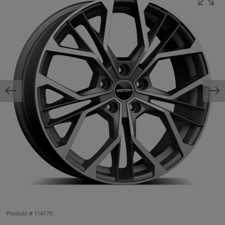
Produkt #
114179