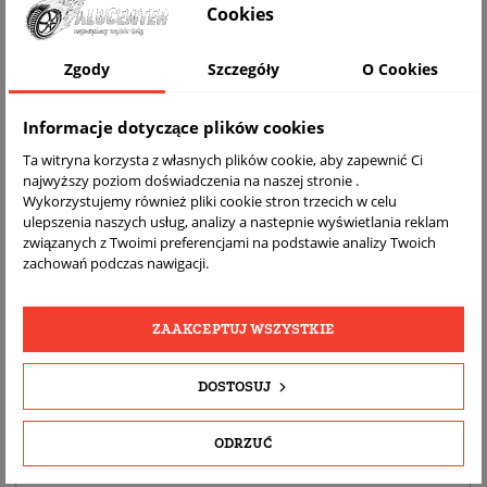
Cookies
WIZUALIZACJA NA AUCIE
Zgody
Szczegóły
O Cookies
Informacje dotyczące plików cookies
Ta witryna korzysta z własnych plików cookie, aby zapewnić Ci
najwyższy poziom doświadczenia na naszej stronie .
Wykorzystujemy również pliki cookie stron trzecich w celu
ulepszenia naszych usług, analizy a nastepnie wyświetlania reklam
związanych z Twoimi preferencjami na podstawie analizy Twoich
zachowań podczas nawigacji.
DARMOWA
BEZPŁATNY
REALNE
WYSYŁKA
ZWROT
ZDJĘCIA
PRODUKTU
ZAAKCEPTUJ WSZYSTKIE
DOSTOSUJ
SZCZEGÓŁY PRODUKTU
OPIS
ODRZUĆ
DOPASOWANIE