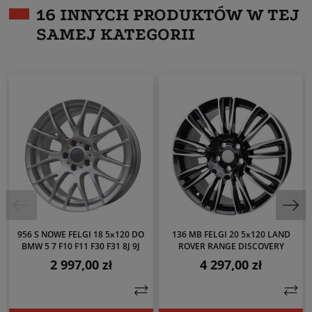
16 INNYCH PRODUKTÓW W TEJ
SAMEJ KATEGORII
956 S NOWE FELGI 18 5x120 DO
136 MB FELGI 20 5x120 LAND
BMW 5 7 F10 F11 F30 F31 8J 9J
ROVER RANGE DISCOVERY
2 997,00 zł
4 297,00 zł
Cena
Cena