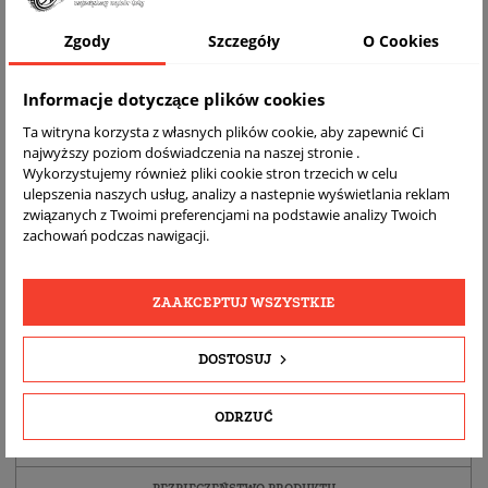
Zgody
Szczegóły
O Cookies
Informacje dotyczące plików cookies
Ta witryna korzysta z własnych plików cookie, aby zapewnić Ci
najwyższy poziom doświadczenia na naszej stronie .
Wykorzystujemy również pliki cookie stron trzecich w celu
ulepszenia naszych usług, analizy a nastepnie wyświetlania reklam
związanych z Twoimi preferencjami na podstawie analizy Twoich
zachowań podczas nawigacji.
DARMOWA
BEZPŁATNY
REALNE
WYSYŁKA
ZWROT
ZDJĘCIA
PRODUKTU
ZAAKCEPTUJ WSZYSTKIE
DOSTOSUJ
SZCZEGÓŁY PRODUKTU
OPIS
ODRZUĆ
DOPASOWANIE
BEZPIECZEŃSTWO PRODUKTU