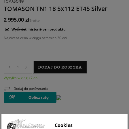
TOMASON®
TOMASON TN1 18 5x112 ET45 Silver
2 995,00 zł
Brutto
Wyświetl historię cen produktu
Najniższa cena w ciągu ostatnich 30 dni
DODAJ DO KOSZYKA
Wysyłka w ciągu 7 dni
Dodaj do porównania
Cookies
WIZUALIZACJA NA AUCIE