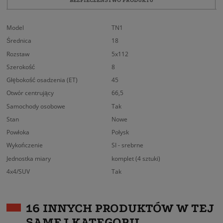
Model
TN1
Średnica
18
Rozstaw
5x112
Szerokość
8
Głębokość osadzenia (ET)
45
Otwór centrujący
66,5
Samochody osobowe
Tak
Stan
Nowe
Powłoka
Połysk
Wykończenie
SI - srebrne
Jednostka miary
komplet (4 sztuki)
4x4/SUV
Tak
16 INNYCH PRODUKTÓW W TEJ
SAMEJ KATEGORII