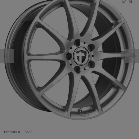
Produkt #
113665