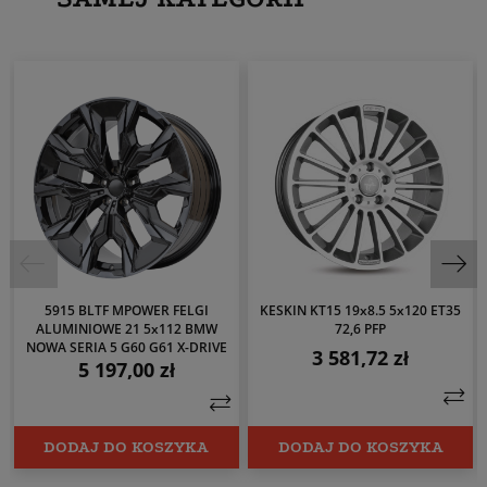
5915 BLTF MPOWER FELGI
KESKIN KT15 19x8.5 5x120 ET35
ALUMINIOWE 21 5x112 BMW
72,6 PFP
NOWA SERIA 5 G60 G61 X-DRIVE
3 581,72 zł
Cena
5 197,00 zł
Cena
DODAJ DO KOSZYKA
DODAJ DO KOSZYKA