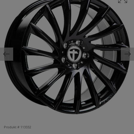
Produkt #
113332