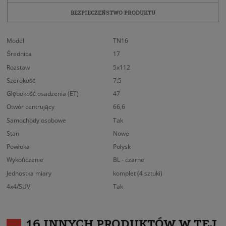
BEZPIECZEŃSTWO PRODUKTU
Model
TN16
Średnica
17
Rozstaw
5x112
Szerokość
7.5
Głębokość osadzenia (ET)
47
Otwór centrujący
66,6
Samochody osobowe
Tak
Stan
Nowe
Powłoka
Połysk
Wykończenie
BL - czarne
Jednostka miary
komplet (4 sztuki)
4x4/SUV
Tak
16 INNYCH PRODUKTÓW W TEJ