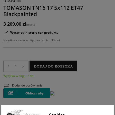
TOMASON®
TOMASON TN16 17 5x112 ET47
Blackpainted
3 209,00 zł
Brutto
Wyświetl historię cen produktu
Najniższa cena w ciągu ostatnich 30 dni
DODAJ DO KOSZYKA
Wysyłka w ciągu 7 dni
Dodaj do porównania