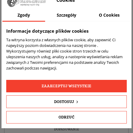
Cookies
WIZUALIZACJA NA AUCIE
Zgody
Szczegóły
O Cookies
Informacje dotyczące plików cookies
Ta witryna korzysta z własnych plików cookie, aby zapewnić Ci
najwyższy poziom doświadczenia na naszej stronie .
Wykorzystujemy również pliki cookie stron trzecich w celu
ulepszenia naszych usług, analizy a nastepnie wyświetlania reklam
związanych z Twoimi preferencjami na podstawie analizy Twoich
zachowań podczas nawigacji.
DARMOWA
BEZPŁATNY
REALNE
WYSYŁKA
ZWROT
ZDJĘCIA
ZAAKCEPTUJ WSZYSTKIE
PRODUKTU
DOSTOSUJ
SZCZEGÓŁY PRODUKTU
ODRZUĆ
OPIS
DOPASOWANIE