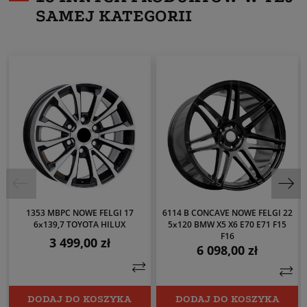
SAMEJ KATEGORII
1353 MBPC NOWE FELGI 17
6114 B CONCAVE NOWE FELGI 22
6x139,7 TOYOTA HILUX
5x120 BMW X5 X6 E70 E71 F15
F16
3 499,00 zł
Cena
6 098,00 zł
Cena
DODAJ DO KOSZYKA
DODAJ DO KOSZYKA