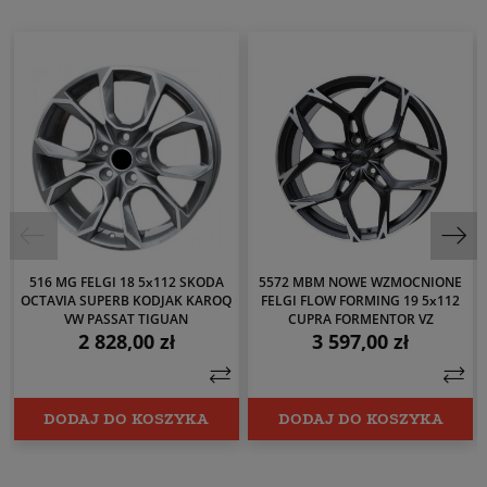
516 MG FELGI 18 5x112 SKODA
5572 MBM NOWE WZMOCNIONE
OCTAVIA SUPERB KODJAK KAROQ
FELGI FLOW FORMING 19 5x112
VW PASSAT TIGUAN
CUPRA FORMENTOR VZ
2 828,00 zł
3 597,00 zł
Cena
Cena
DODAJ DO KOSZYKA
DODAJ DO KOSZYKA