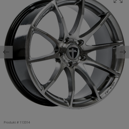
Produkt #
113314