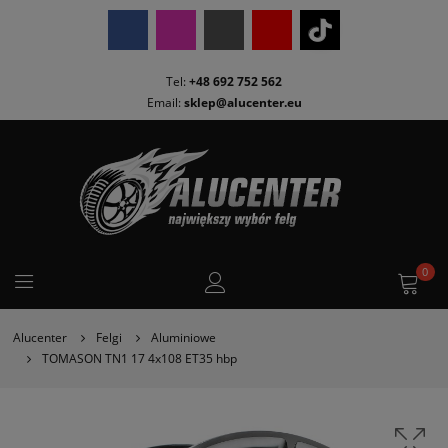
Tel:
+48 692 752 562
Email:
sklep@alucenter.eu
0
Alucenter
Felgi
Aluminiowe
TOMASON TN1 17 4x108 ET35 hbp