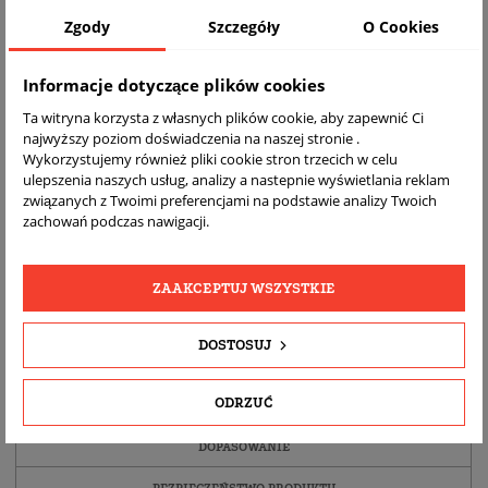
Zgody
Szczegóły
O Cookies
Informacje dotyczące plików cookies
Ta witryna korzysta z własnych plików cookie, aby zapewnić Ci
najwyższy poziom doświadczenia na naszej stronie .
Wykorzystujemy również pliki cookie stron trzecich w celu
ulepszenia naszych usług, analizy a nastepnie wyświetlania reklam
związanych z Twoimi preferencjami na podstawie analizy Twoich
zachowań podczas nawigacji.
DARMOWA
BEZPŁATNY
REALNE
WYSYŁKA
ZWROT
ZDJĘCIA
ZAAKCEPTUJ WSZYSTKIE
PRODUKTU
DOSTOSUJ
SZCZEGÓŁY PRODUKTU
ODRZUĆ
OPIS
DOPASOWANIE
BEZPIECZEŃSTWO PRODUKTU