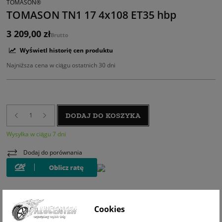
TOMASON®
TOMASON TN1 17 4x108 ET35 hbp
3 209,00 zł
Brutto
Wyświetl historię cen produktu
Najniższa cena w ciągu ostatnich 30 dni
DODAJ DO KOSZYKA
Wysyłka w ciągu 7 dni
Dodaj do porównania
Cookies
WIZUALIZACJA NA AUCIE