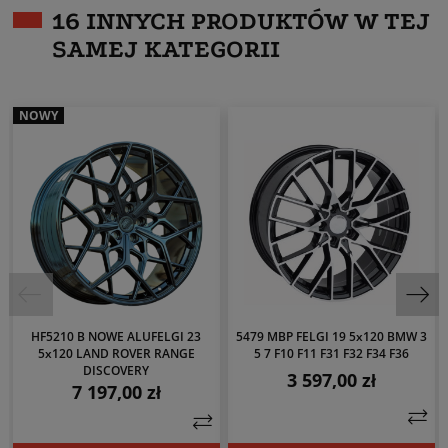
16 INNYCH PRODUKTÓW W TEJ
SAMEJ KATEGORII
NOWY
HF5210 B NOWE ALUFELGI 23
5479 MBP FELGI 19 5x120 BMW 3
5x120 LAND ROVER RANGE
5 7 F10 F11 F31 F32 F34 F36
DISCOVERY
3 597,00 zł
Cena
7 197,00 zł
Cena