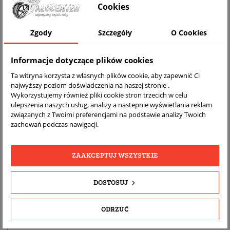
Cookies
WIZUALIZACJA NA AUCIE
Zgody
Szczegóły
O Cookies
Informacje dotyczące plików cookies
Ta witryna korzysta z własnych plików cookie, aby zapewnić Ci
najwyższy poziom doświadczenia na naszej stronie .
Wykorzystujemy również pliki cookie stron trzecich w celu
ulepszenia naszych usług, analizy a nastepnie wyświetlania reklam
związanych z Twoimi preferencjami na podstawie analizy Twoich
zachowań podczas nawigacji.
DARMOWA
BEZPŁATNY
REALNE
WYSYŁKA
ZWROT
ZDJĘCIA
PRODUKTU
ZAAKCEPTUJ WSZYSTKIE
DOSTOSUJ
SZCZEGÓŁY PRODUKTU
OPIS
ODRZUĆ
DOPASOWANIE