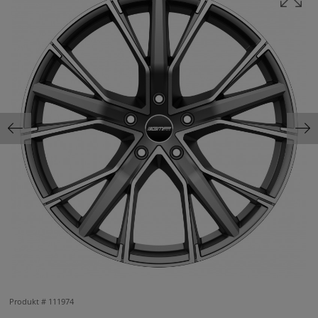
Produkt #
111974