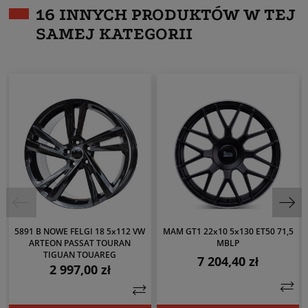
16 INNYCH PRODUKTÓW W TEJ
SAMEJ KATEGORII
5891 B NOWE FELGI 18 5x112 VW
MAM GT1 22x10 5x130 ET50 71,5
ARTEON PASSAT TOURAN
MBLP
TIGUAN TOUAREG
7 204,40 zł
Cena
2 997,00 zł
Cena