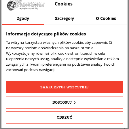
Cookies
WIZUALIZACJA NA AUCIE
Zgody
Szczegóły
O Cookies
Informacje dotyczące plików cookies
Ta witryna korzysta z własnych plików cookie, aby zapewnić Ci
najwyższy poziom doświadczenia na naszej stronie .
Wykorzystujemy również pliki cookie stron trzecich w celu
ulepszenia naszych usług, analizy a nastepnie wyświetlania reklam
związanych z Twoimi preferencjami na podstawie analizy Twoich
zachowań podczas nawigacji.
DARMOWA
BEZPŁATNY
REALNE
WYSYŁKA
ZWROT
ZDJĘCIA
PRODUKTU
ZAAKCEPTUJ WSZYSTKIE
DOSTOSUJ
SZCZEGÓŁY PRODUKTU
OPIS
ODRZUĆ
DOPASOWANIE