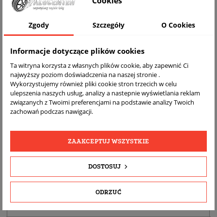
Cookies
Zgody
Szczegóły
O Cookies
Informacje dotyczące plików cookies
Ta witryna korzysta z własnych plików cookie, aby zapewnić Ci
najwyższy poziom doświadczenia na naszej stronie .
Wykorzystujemy również pliki cookie stron trzecich w celu
ulepszenia naszych usług, analizy a nastepnie wyświetlania reklam
DARMOWA
BEZPŁATNY
REALNE
związanych z Twoimi preferencjami na podstawie analizy Twoich
WYSYŁKA
ZWROT
ZDJĘCIA
zachowań podczas nawigacji.
PRODUKTU
ZAAKCEPTUJ WSZYSTKIE
SZCZEGÓŁY PRODUKTU
DOSTOSUJ
OPIS
DOPASOWANIE
ODRZUĆ
BEZPIECZEŃSTWO PRODUKTU