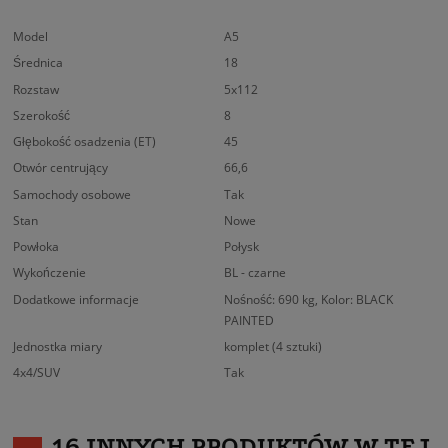
Model
A5
Średnica
18
Rozstaw
5x112
Szerokość
8
Głębokość osadzenia (ET)
45
Otwór centrujący
66,6
Samochody osobowe
Tak
Stan
Nowe
Powłoka
Połysk
Wykończenie
BL - czarne
Dodatkowe informacje
Nośność: 690 kg, Kolor: BLACK
PAINTED
Jednostka miary
komplet (4 sztuki)
4x4/SUV
Tak
16 INNYCH PRODUKTÓW W TEJ