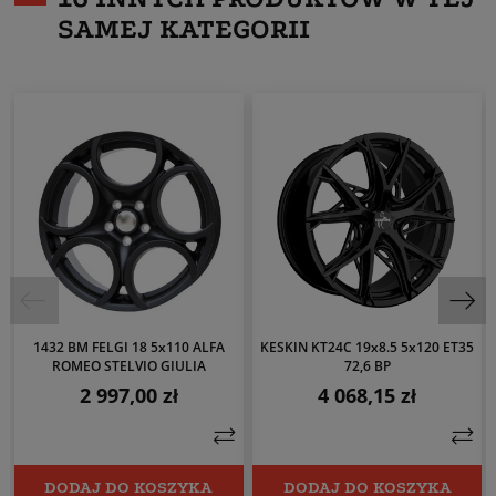
SAMEJ KATEGORII
1432 BM FELGI 18 5x110 ALFA
KESKIN KT24C 19x8.5 5x120 ET35
ROMEO STELVIO GIULIA
72,6 BP
2 997,00 zł
4 068,15 zł
Cena
Cena
DODAJ DO KOSZYKA
DODAJ DO KOSZYKA