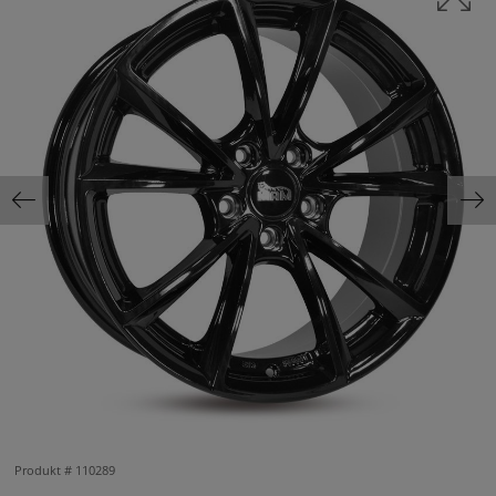
Produkt #
110289