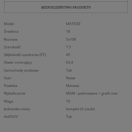
BEZPIECZEŃSTWO PRODUKTU
Model
MATISSE
Średnica
18
Rozstaw
5x108
Szerokość
7.5
Głębokość osadzenia (ET)
45
Otwór centrujący
63,4
Samochody osobowe
Tak
Stan
Nowe
Powłoka
Matowa
Wykończenie
MGM - polerowane + grafit mat
Waga
10
Jednostka miary
komplet (4 sztuki)
4x4/SUV
Tak