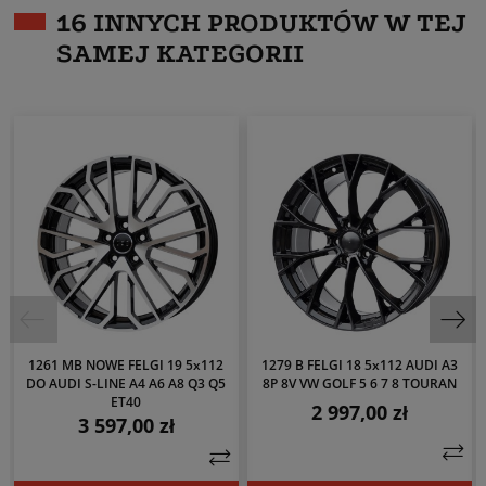
16 INNYCH PRODUKTÓW W TEJ
SAMEJ KATEGORII
1261 MB NOWE FELGI 19 5x112
1279 B FELGI 18 5x112 AUDI A3
DO AUDI S-LINE A4 A6 A8 Q3 Q5
8P 8V VW GOLF 5 6 7 8 TOURAN
ET40
2 997,00 zł
Cena
3 597,00 zł
Cena