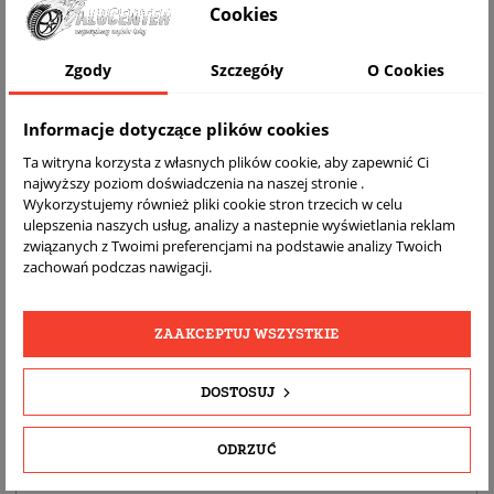
Cookies
WIZUALIZACJA NA AUCIE
Zgody
Szczegóły
O Cookies
Informacje dotyczące plików cookies
Ta witryna korzysta z własnych plików cookie, aby zapewnić Ci
najwyższy poziom doświadczenia na naszej stronie .
Wykorzystujemy również pliki cookie stron trzecich w celu
ulepszenia naszych usług, analizy a nastepnie wyświetlania reklam
związanych z Twoimi preferencjami na podstawie analizy Twoich
zachowań podczas nawigacji.
DARMOWA
BEZPŁATNY
REALNE
WYSYŁKA
ZWROT
ZDJĘCIA
PRODUKTU
ZAAKCEPTUJ WSZYSTKIE
DOSTOSUJ
SZCZEGÓŁY PRODUKTU
OPIS
ODRZUĆ
DOPASOWANIE