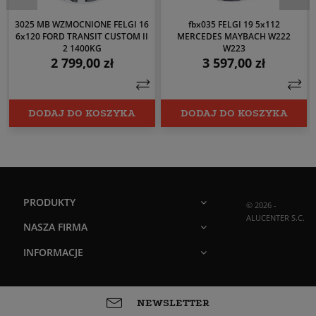
3025 MB WZMOCNIONE FELGI 16
fbx035 FELGI 19 5x112
6x120 FORD TRANSIT CUSTOM II
MERCEDES MAYBACH W222
2 1400KG
W223
2 799,00 zł
3 597,00 zł
Cena
Cena
DODAJ DO KOSZYKA
DODAJ DO KOSZYKA
PRODUKTY
© 2026 -
ALUCENTER S.C.
NASZA FIRMA
INFORMACJE
NEWSLETTER