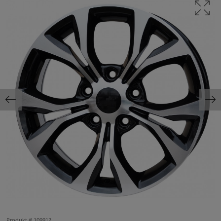
Produkt #
109912