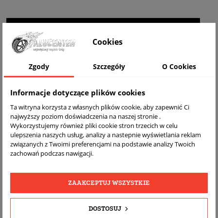
WIZUALIZACJA NA AUCIE
Cookies
Zgody
Szczegóły
O Cookies
Informacje dotyczące plików cookies
Ta witryna korzysta z własnych plików cookie, aby zapewnić Ci
najwyższy poziom doświadczenia na naszej stronie .
Wykorzystujemy również pliki cookie stron trzecich w celu
ulepszenia naszych usług, analizy a nastepnie wyświetlania reklam
związanych z Twoimi preferencjami na podstawie analizy Twoich
DARMOWA
BEZPŁATNY
REALNE
zachowań podczas nawigacji.
WYSYŁKA
ZWROT
ZDJĘCIA
PRODUKTU
ZAAKCEPTUJ WSZYSTKIE
SZCZEGÓŁY PRODUKTU
DOSTOSUJ
OPIS