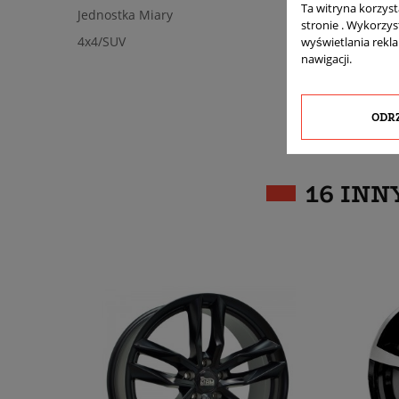
Ta witryna korzys
Jednostka Miary
stronie . Wykorzys
4x4/SUV
wyświetlania rekl
nawigacji.
ODR
16 INN