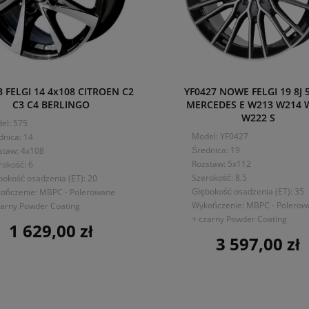
 FELGI 14 4x108 CITROEN C2
YF0427 NOWE FELGI 19 8J 
C3 C4 BERLINGO
MERCEDES E W213 W214 
W222 S
el: 575
Model: YF0427
dnica: 14
Średnica: 19
staw: 4x108
Rozstaw: 5x112
rokość: 6
Szerokość: 8.5
bokość osadzenia (ET): 20
Głębokość osadzenia (ET): 35
ończenie: MBPC - Polerowane
Wykończenie: MBPC - Polero
zarny Powder Coating
+ czarny Powder Coating
1 629,00 zł
Cena
3 597,00 zł
Cena