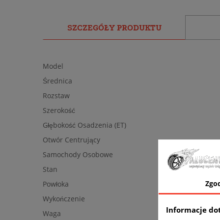
SZCZEGÓŁY PRODUKTU
Model
Średnica
Rozstaw
Szerokość
Głębokość Osadzenia (ET)
Otwór Centrujący
Samochody Osobowe
Stan
Zgo
Powłoka
Wykończenie
Informacje do
Waga