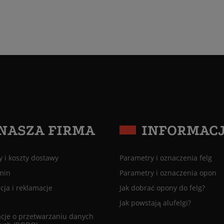
NASZA FIRMA
INFORMAC
 i koszty dostawy
Parametry i oznaczenia felg
min
Parametry i oznaczenia opon
ja i reklamacje
Jak dobrać opony do felg?
Jak powstają alufelgi?
cje o przetwarzaniu danych