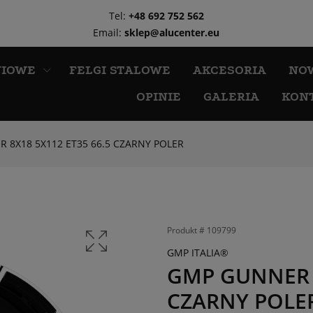
Tel:
+48 692 752 562
Email:
sklep@alucenter.eu
NIOWE
FELGI STALOWE
AKCESORIA
NO
OPINIE
GALERIA
KON
 8X18 5X112 ET35 66.5 CZARNY POLER
Produkt #
109799
GMP ITALIA®
GMP GUNNER 8
CZARNY POLE