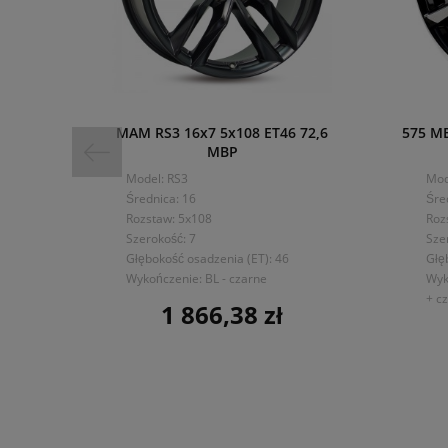
MAM RS3 16x7 5x108 ET46 72,6
575 MB
MBP
Model: RS3
Mod
Średnica: 16
Śre
Rozstaw: 5x108
Roz
Szerokość: 7
Sze
Głębokość osadzenia (ET): 46
Głę
Wykończenie: BL - czarne
Wyk
+ c
1 866,38 zł
Cena