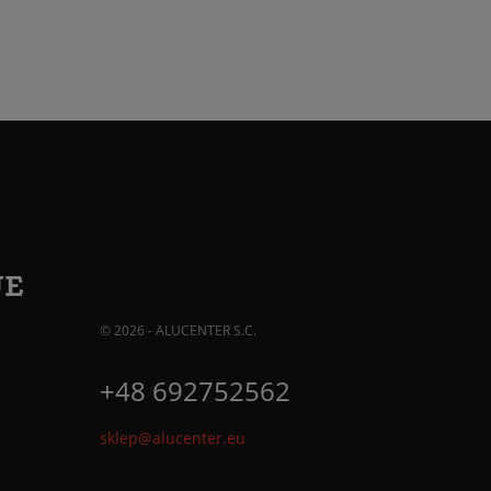
JE
© 2026 - ALUCENTER S.C.
+48 692752562
sklep@alucenter.eu