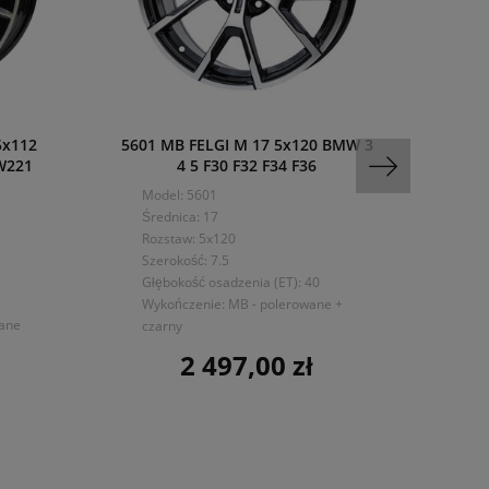
5x112
5601 MB FELGI M 17 5x120 BMW 3
1
W221
4 5 F30 F32 F34 F36
MER
Model: 5601
Mo
Średnica: 17
Śre
Rozstaw: 5x120
Ro
Szerokość: 7.5
Sze
Głębokość osadzenia (ET): 40
Głę
Wykończenie: MB - polerowane +
wane
Wy
czarny
+ c
2 497,00 zł
Cena