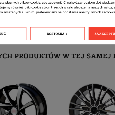
ta z własnych plików cookie, aby zapewnić Ci najwyższy poziom doświadczen
komplet (4 sztuki)
tujemy również pliki cookie stron trzecich w celu ulepszenia naszych usług, 
Tak
am związanych z Twoimi preferencjami na podstawie analizy Twoich zachow
ZUĆ
DOSTOSUJ
ZAAKCEPTU
YCH PRODUKTÓW W TEJ SAMEJ 