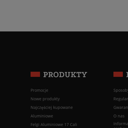
PRODUKTY
Promocje
Sposoby
Nowe produkty
Regula
Najczęściej kupowane
Gwaranc
Aluminiowe
O nas
Informa
Felgi Aluminiowe 17 Cali