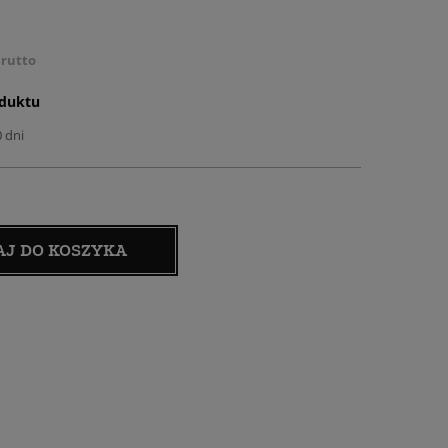
rutto
oduktu
0 dni
AJ DO KOSZYKA