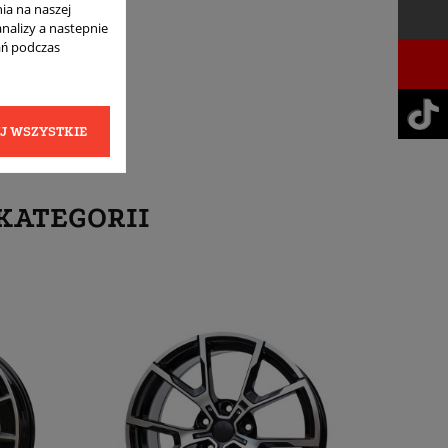
ia na naszej
analizy a nastepnie
ań podczas
J WSZYSTKIE
KATEGORII