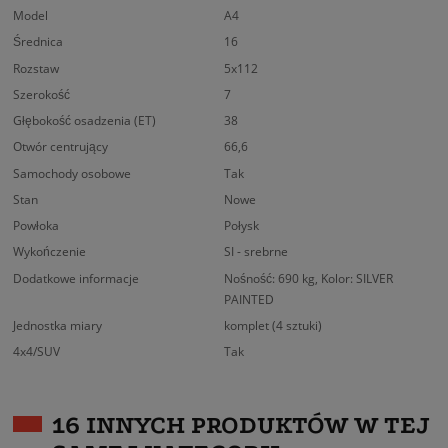
Model
A4
Średnica
16
Rozstaw
5x112
Szerokość
7
Głębokość osadzenia (ET)
38
Otwór centrujący
66,6
Samochody osobowe
Tak
Stan
Nowe
Powłoka
Połysk
Wykończenie
SI - srebrne
Dodatkowe informacje
Nośność: 690 kg, Kolor: SILVER
PAINTED
Jednostka miary
komplet (4 sztuki)
4x4/SUV
Tak
16 INNYCH PRODUKTÓW W TEJ