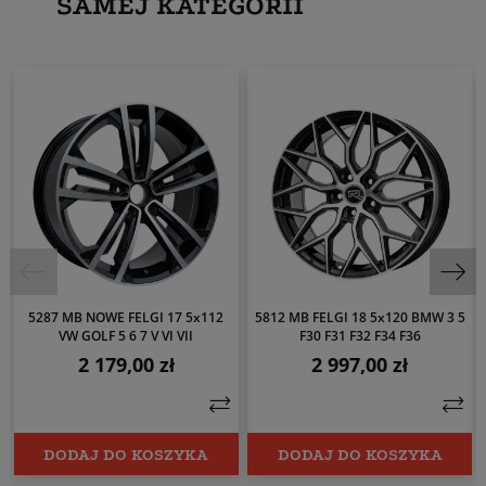
SAMEJ KATEGORII
5287 MB NOWE FELGI 17 5x112
5812 MB FELGI 18 5x120 BMW 3 5
VW GOLF 5 6 7 V VI VII
F30 F31 F32 F34 F36
2 179,00 zł
2 997,00 zł
Cena
Cena
DODAJ DO KOSZYKA
DODAJ DO KOSZYKA