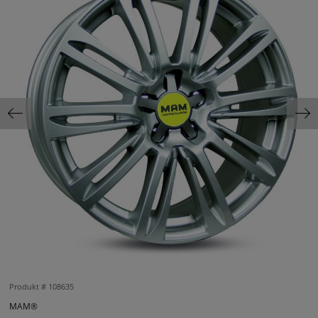
Produkt #
108635
MAM®