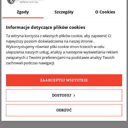
Zgody
Szczegóły
O Cookies
Informacje dotyczące plików cookies
Ta witryna korzysta z własnych plików cookie, aby zapewnić Ci
najwyższy poziom doświadczenia na naszej stronie .
Wykorzystujemy również pliki cookie stron trzecich w celu
ulepszenia naszych usług, analizy a nastepnie wyświetlania reklam
DARMOWA
BEZPŁATNY
REALNE
związanych z Twoimi preferencjami na podstawie analizy Twoich
WYSYŁKA
ZWROT
ZDJĘCIA
zachowań podczas nawigacji.
PRODUKTU
ZAAKCEPTUJ WSZYSTKIE
SZCZEGÓŁY PRODUKTU
OPIS
DOSTOSUJ
DOPASOWANIE
ODRZUĆ
BEZPIECZEŃSTWO PRODUKTU