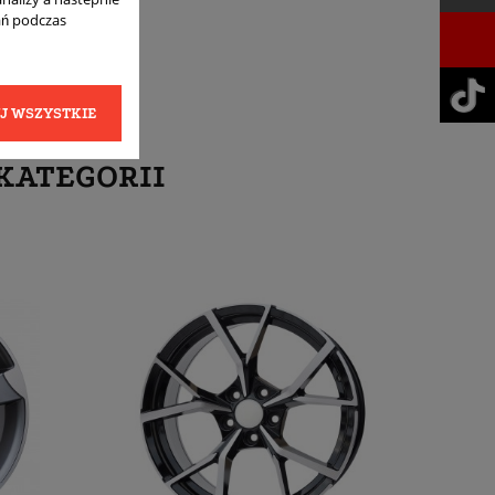
ań podczas
J WSZYSTKIE
KATEGORII