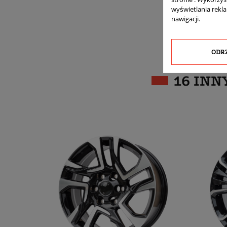
wyświetlania rekl
nawigacji.
ODR
16 INN