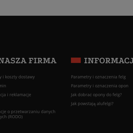
NASZA FIRMA
INFORMAC
 i koszty dostawy
Parametry i oznaczenia felg
min
Parametry i oznaczenia opon
ja i reklamacje
Jak dobrać opony do felg?
Jak powstają alufelgi?
cje o przetwarzaniu danych
ych (RODO)