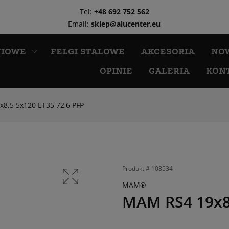
Tel:
+48 692 752 562
Email:
sklep@alucenter.eu
NIOWE
FELGI STALOWE
AKCESORIA
NO
OPINIE
GALERIA
KON
8.5 5x120 ET35 72,6 PFP
Produkt #
108534
MAM®
MAM RS4 19x8.