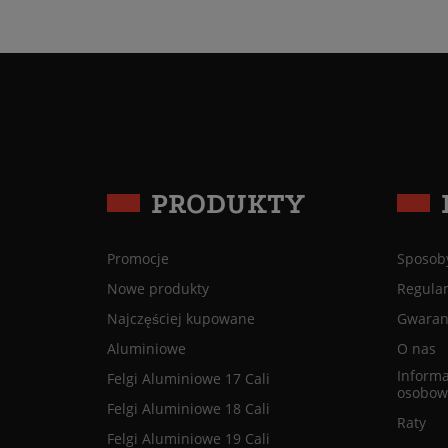
PRODUKTY
Promocje
Sposoby
Nowe produkty
Regula
Najczęściej kupowane
Gwaranc
Aluminiowe
O nas
Informa
Felgi Aluminiowe 17 Cali
osobow
Felgi Aluminiowe 18 Cali
Raty
Felgi Aluminiowe 19 Cali