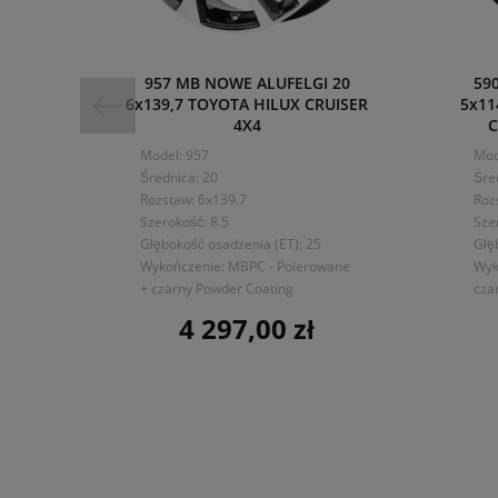
957 MB NOWE ALUFELGI 20
59
6x139,7 TOYOTA HILUX CRUISER
5x11
4X4
C
Model: 957
Mod
Średnica: 20
Śre
Rozstaw: 6x139.7
Roz
Szerokość: 8.5
Sze
Głębokość osadzenia (ET): 25
Głę
Wykończenie: MBPC - Polerowane
Wyk
+ czarny Powder Coating
cza
4 297,00 zł
Cena