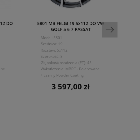
112 DO
5801 MB FELGI 19 5x112 DO VW
HX0
GOLF 5 6 7 PASSAT
Model: 5801
Mo
Średnica: 19
Śre
Rozstaw: 5x112
Ro
Szerokość: 8
Sze
Głębokość osadzenia (ET): 45
Głę
ane
Wykończenie: MBPC - Polerowane
Wyk
+ czarny Powder Coating
3 597,00 zł
Cena