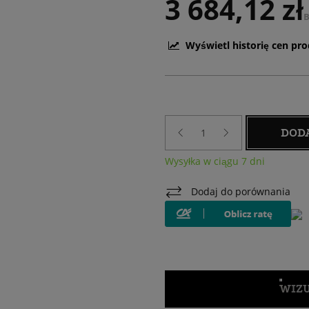
3 684,12 zł
B
Wyświetl historię cen pr
DOD
Wysyłka w ciągu 7 dni
Dodaj do porównania
WIZU