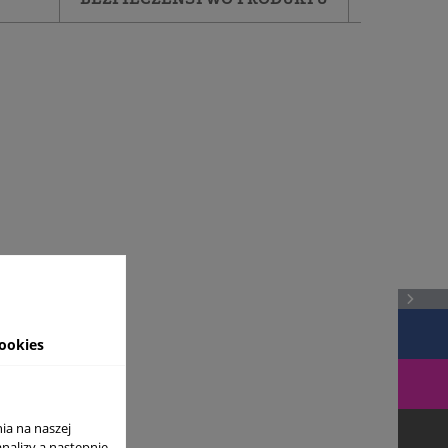
ookies
ia na naszej
analizy a nastepnie