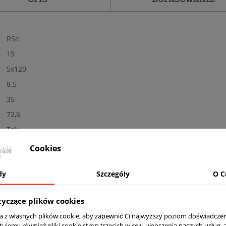
RS4
19
5x120
8.5
35
72,6
Tak
Nowe
Cookies
Połysk
dy
Szczegóły
O C
MG - polerowane + grafit
Nośność: 720 kg, Kolor: PALLADIUM FRONT POLISH
tyczące plików cookies
komplet (4 sztuki)
ta z własnych plików cookie, aby zapewnić Ci najwyższy poziom doświadczen
Tak
tujemy również pliki cookie stron trzecich w celu ulepszenia naszych usług, 