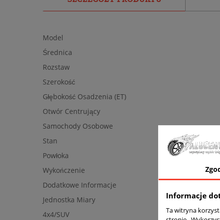
Model
Średnica
Rozstaw
Szerokość
Głębokość Osadzenia (ET)
Otwór Centrujący
Samochody Osobowe
Stan
Powłoka
Zgo
Wykończenie
Dodatkowe Informacje
Informacje do
Jednostka Miary
Ta witryna korzys
4x4/SUV
stronie . Wykorzys