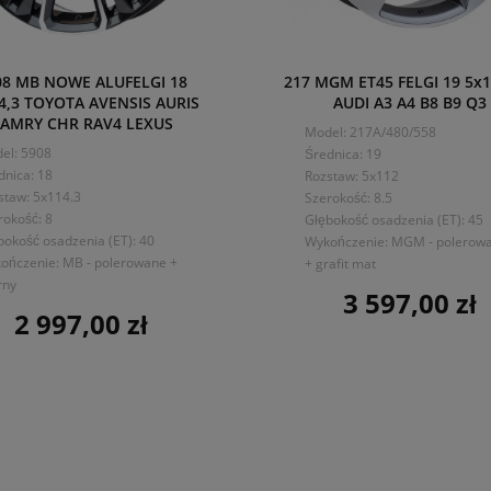
08 MB NOWE ALUFELGI 18
217 MGM ET45 FELGI 19 5x
4,3 TOYOTA AVENSIS AURIS
AUDI A3 A4 B8 B9 Q3
AMRY CHR RAV4 LEXUS
Model: 217A/480/558
el: 5908
Średnica: 19
dnica: 18
Rozstaw: 5x112
staw: 5x114.3
Szerokość: 8.5
rokość: 8
Głębokość osadzenia (ET): 45
bokość osadzenia (ET): 40
Wykończenie: MGM - polerow
ończenie: MB - polerowane +
+ grafit mat
rny
3 597,00 zł
Cena
2 997,00 zł
Cena