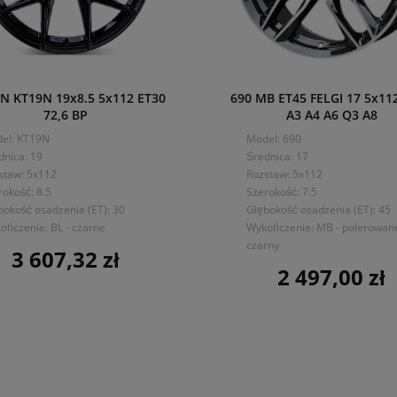
N KT19N 19x8.5 5x112 ET30
690 MB ET45 FELGI 17 5x11
72,6 BP
A3 A4 A6 Q3 A8
el: KT19N
Model: 690
dnica: 19
Średnica: 17
staw: 5x112
Rozstaw: 5x112
rokość: 8.5
Szerokość: 7.5
bokość osadzenia (ET): 30
Głębokość osadzenia (ET): 45
ończenie: BL - czarne
Wykończenie: MB - polerowan
czarny
3 607,32 zł
Cena
2 497,00 zł
Cena