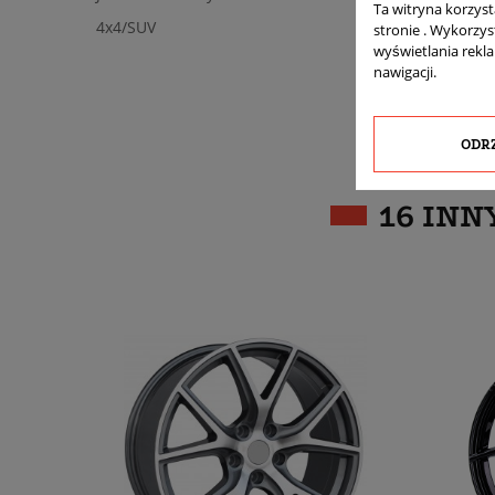
Ta witryna korzys
4x4/SUV
stronie . Wykorzys
wyświetlania rekl
nawigacji.
ODR
16 INN