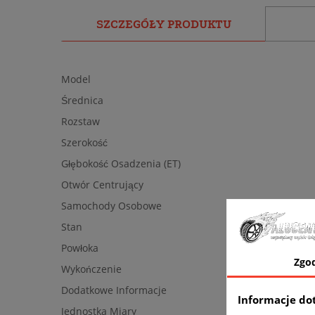
SZCZEGÓŁY PRODUKTU
Model
Średnica
Rozstaw
Szerokość
Głębokość Osadzenia (ET)
Otwór Centrujący
Samochody Osobowe
Stan
Powłoka
Zgo
Wykończenie
Dodatkowe Informacje
Informacje do
Jednostka Miary