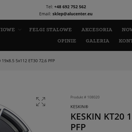
Tel:
+48 692 752 562
Email:
sklep@alucenter.eu
NIOWE
FELGI STALOWE
AKCESORIA
NO
OPINIE
GALERIA
KON
 19x8.5 5x112 ET30 72,6 PFP
Produkt #
108020
KESKIN®
KESKIN KT20 1
PFP