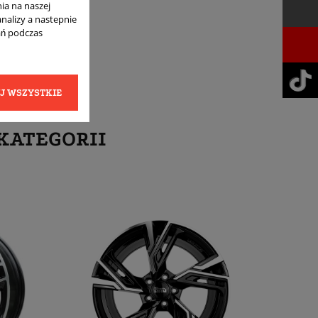
ia na naszej
analizy a nastepnie
ań podczas
J WSZYSTKIE
KATEGORII