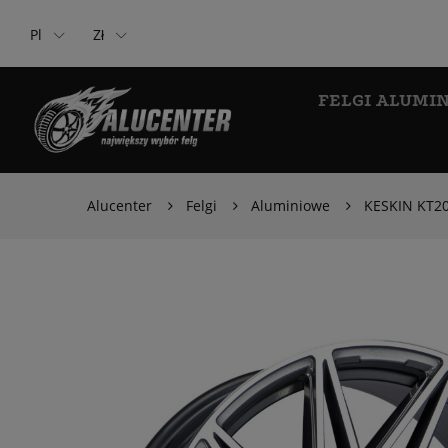
Pl
Zł
FELGI ALUMI
Alucenter
Felgi
Aluminiowe
KESKIN KT20