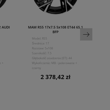
2 AUDI
MAM RS5 17x7.5 5x108 ET44 65,1
5
BFP
MER
Model: RS5
Mo
Średnica: 17
Śre
Rozstaw: 5x108
Ro
Szerokość: 7.5
Sze
Głębokość osadzenia (ET): 44
Głę
e +
Wykończenie: MB - polerowane +
Wyk
czarny
2 378,42 zł
Cena