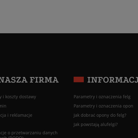
NASZA FIRMA
INFORMAC
 i koszty dostawy
Parametry i oznaczenia felg
min
Parametry i oznaczenia opon
ja i reklamacje
Jak dobrać opony do felg?
Jak powstają alufelgi?
cje o przetwarzaniu danych
ych (RODO)