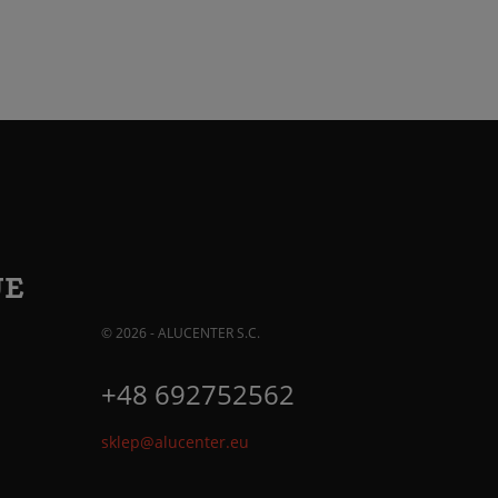
JE
© 2026 - ALUCENTER S.C.
+48 692752562
sklep@alucenter.eu