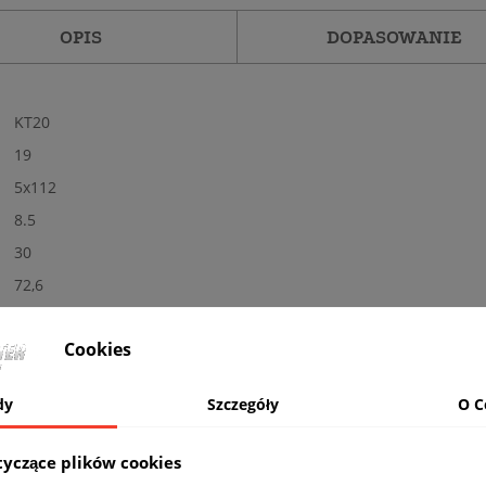
OPIS
DOPASOWANIE
KT20
19
5x112
8.5
30
72,6
Tak
Cookies
Nowe
Połysk
dy
Szczegóły
O C
MG - polerowane + grafit
Nośność: 720 kg, Kolor: PALLADIUM FRONT POLISH
tyczące plików cookies
komplet (4 sztuki)