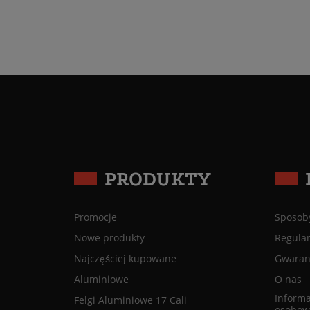
PRODUKTY
Promocje
Sposoby
Nowe produkty
Regula
Najczęściej kupowane
Gwaranc
Aluminiowe
O nas
Informa
Felgi Aluminiowe 17 Cali
osobow