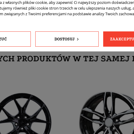
ta z własnych plików cookie, aby zapewnić Ci najwyższy poziom doświadczen
Tak
tujemy również pliki cookie stron trzecich w celu ulepszenia naszych usług, 
am związanych z Twoimi preferencjami na podstawie analizy Twoich zachow
ZUĆ
DOSTOSUJ
ZAAKCEPTU
YCH PRODUKTÓW W TEJ SAMEJ 