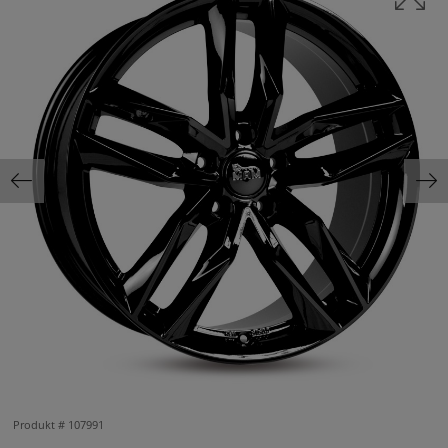
Produkt #
107991