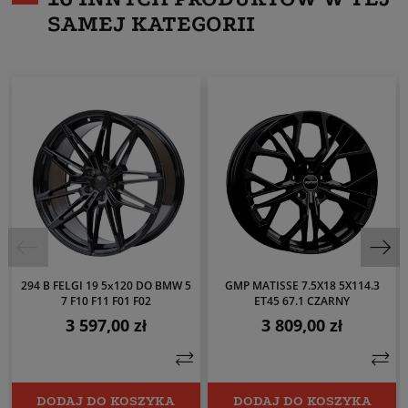
SAMEJ KATEGORII
294 B FELGI 19 5x120 DO BMW 5
GMP MATISSE 7.5X18 5X114.3
7 F10 F11 F01 F02
ET45 67.1 CZARNY
3 597,00 zł
3 809,00 zł
Cena
Cena
DODAJ DO KOSZYKA
DODAJ DO KOSZYKA