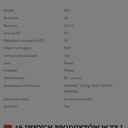
Model
RS3
Średnica
20
Rozstaw
5x112
Szerokość
8.5
Głębokość osadzenia (ET)
30
Otwór centrujący
66,6
Samochody osobowe
Tak
Stan
Nowe
Powłoka
Połysk
Wykończenie
BL - czarne
Dodatkowe informacje
Nośność: 720 kg, Kolor: BLACK
PAINTED
Jednostka miary
komplet (4 sztuki)
4x4/SUV
Tak
16 INNYCH PRODUKTÓW W TEJ