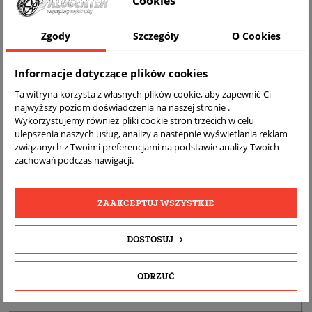
Cookies
Zgody
Szczegóły
O Cookies
Informacje dotyczące plików cookies
Ta witryna korzysta z własnych plików cookie, aby zapewnić Ci
najwyższy poziom doświadczenia na naszej stronie .
Wykorzystujemy również pliki cookie stron trzecich w celu
ulepszenia naszych usług, analizy a nastepnie wyświetlania reklam
DARMOWA
BEZPŁATNY
REALNE
związanych z Twoimi preferencjami na podstawie analizy Twoich
WYSYŁKA
ZWROT
ZDJĘCIA
zachowań podczas nawigacji.
PRODUKTU
ZAAKCEPTUJ WSZYSTKIE
SZCZEGÓŁY PRODUKTU
DOSTOSUJ
OPIS
DOPASOWANIE
ODRZUĆ
BEZPIECZEŃSTWO PRODUKTU