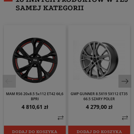
SAMEJ KATEGORII
MAM RS6 20x8.5 5x112 ET42 66,6
GMP GUNNER 8.5X19 5X112 ET35
BPRI
66.5 SZARY POLER
4 810,61 zł
4 279,00 zł
Cena
Cena
DODAJ DO KOSZYKA
DODAJ DO KOSZYKA