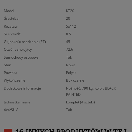
Model
KT20
Średnica
20
Rozstaw
5x112
Szerokość
8.5
Głębokość osadzenia (ET)
45
Otwór centrujący
72,6
Samochody osobowe
Tak
Stan
Nowe
Powłoka
Połysk
Wykończenie
BL - czarne
Dodatkowe informacje
Nośność: 790 kg, Kolor: BLACK
PAINTED
Jednostka miary
komplet (4 sztuki)
4x4/SUV
Tak
16 INNYCH PRODUKTÓW W TEJ