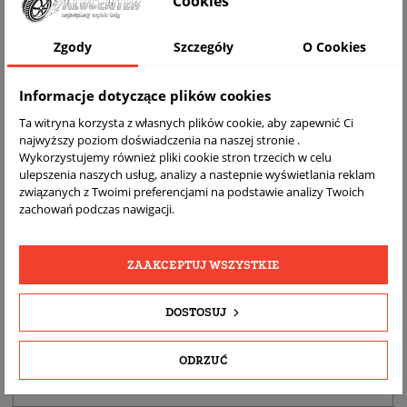
Cookies
Zgody
Szczegóły
O Cookies
Informacje dotyczące plików cookies
Ta witryna korzysta z własnych plików cookie, aby zapewnić Ci
najwyższy poziom doświadczenia na naszej stronie .
Wykorzystujemy również pliki cookie stron trzecich w celu
ulepszenia naszych usług, analizy a nastepnie wyświetlania reklam
DARMOWA
BEZPŁATNY
REALNE
związanych z Twoimi preferencjami na podstawie analizy Twoich
WYSYŁKA
ZWROT
ZDJĘCIA
zachowań podczas nawigacji.
PRODUKTU
ZAAKCEPTUJ WSZYSTKIE
SZCZEGÓŁY PRODUKTU
DOSTOSUJ
OPIS
DOPASOWANIE
ODRZUĆ
BEZPIECZEŃSTWO PRODUKTU