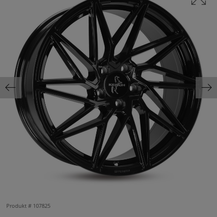
Produkt #
107825