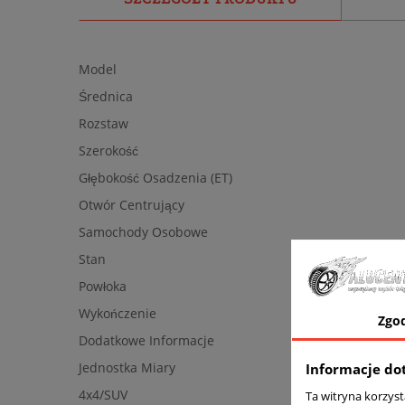
Model
Średnica
Rozstaw
Szerokość
Głębokość Osadzenia (ET)
Otwór Centrujący
Samochody Osobowe
Stan
Powłoka
Wykończenie
Zgo
Dodatkowe Informacje
Jednostka Miary
Informacje do
4x4/SUV
Ta witryna korzys