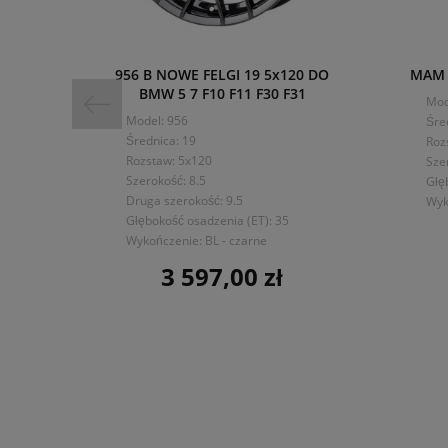
956 B NOWE FELGI 19 5x120 DO
MAM A
BMW 5 7 F10 F11 F30 F31
Mod
Model: 956
Śre
Średnica: 19
Roz
Rozstaw: 5x120
Sze
Szerokość: 8.5
Głę
Druga szerokość: 9.5
Wyk
Głębokość osadzenia (ET): 35
Wykończenie: BL - czarne
3 597,00 zł
Cena