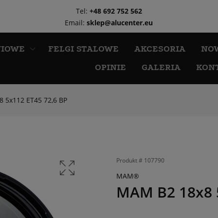
Tel:
+48 692 752 562
Email:
sklep@alucenter.eu
NIOWE
FELGI STALOWE
AKCESORIA
NO
OPINIE
GALERIA
KON
 5x112 ET45 72,6 BP
Produkt #
107790
MAM®
MAM B2 18x8 5