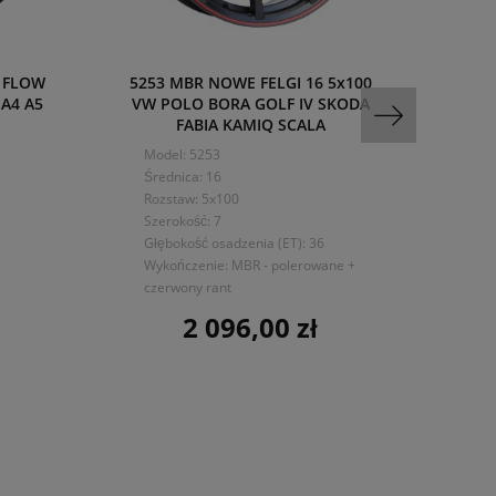
 FLOW
5253 MBR NOWE FELGI 16 5x100
7356
 A4 A5
VW POLO BORA GOLF IV SKODA
5x1
FABIA KAMIQ SCALA
Mo
Model: 5253
Śre
Średnica: 16
Ro
Rozstaw: 5x100
Sze
Szerokość: 7
Głę
Głębokość osadzenia (ET): 36
Wy
Wykończenie: MBR - polerowane +
czerwony rant
2 096,00 zł
Cena