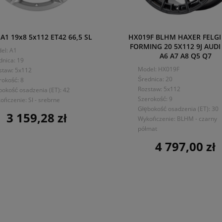
1 19x8 5x112 ET42 66,5 SL
HX019F BLHM HAXER FELGI
FORMING 20 5X112 9J AUDI
el: A1
A6 A7 A8 Q5 Q7
dnica: 19
Model: HX019F
staw: 5x112
Średnica: 20
rokość: 8
Rozstaw: 5x112
bokość osadzenia (ET): 42
Szerokość: 9
ończenie: SI - srebrne
Głębokość osadzenia (ET): 30
3 159,28 zł
Cena
Wykończenie: BLHM - czarny
półmat
4 797,00 zł
Cena