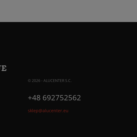
JE
© 2026 - ALUCENTER S.C.
+48 692752562
sklep@alucenter.eu