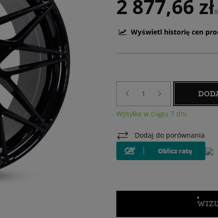
2 877,66 zł
B
Wyświetl historię cen pr
DOD
Wysyłka w ciągu 7 dni
Dodaj do porównania
WIZU