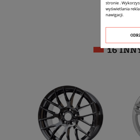
stronie . Wykorzys
wyświetlania rekl
nawigacji.
ODR
16 INN