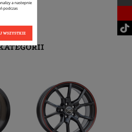
analizy a nastepnie
ań podczas
J WSZYSTKIE
KATEGORII