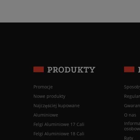
PRODUKTY
Promocje
Sposoby
Nowe produkty
Regula
Najczęściej kupowane
Gwaranc
Aluminiowe
O nas
Informa
Felgi Aluminiowe 17 Cali
osobow
Felgi Aluminiowe 18 Cali
Raty