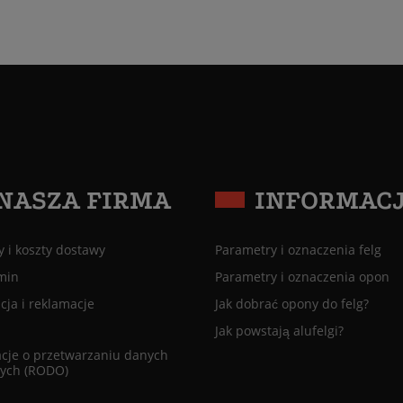
NASZA FIRMA
INFORMAC
 i koszty dostawy
Parametry i oznaczenia felg
min
Parametry i oznaczenia opon
ja i reklamacje
Jak dobrać opony do felg?
Jak powstają alufelgi?
cje o przetwarzaniu danych
ych (RODO)