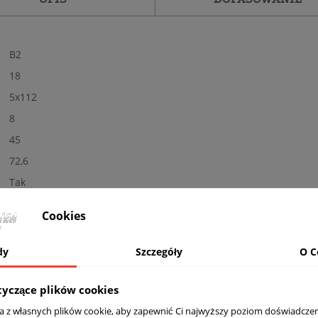
B2
18
5x112
8
45
72,6
Tak
Nowe
Cookies
Połysk
BL - czarne
dy
Szczegóły
O C
Nośność: 690 kg, Kolor: BLACK PAINTED
komplet (4 sztuki)
tyczące plików cookies
Tak
ta z własnych plików cookie, aby zapewnić Ci najwyższy poziom doświadczen