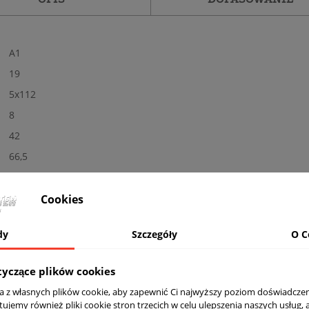
A1
19
5x112
8
42
66,5
Tak
Nowe
Cookies
Połysk
dy
Szczegóły
O C
MB - polerowane + czarny
komplet (4 sztuki)
tyczące plików cookies
Tak
ta z własnych plików cookie, aby zapewnić Ci najwyższy poziom doświadczen
tujemy również pliki cookie stron trzecich w celu ulepszenia naszych usług, 