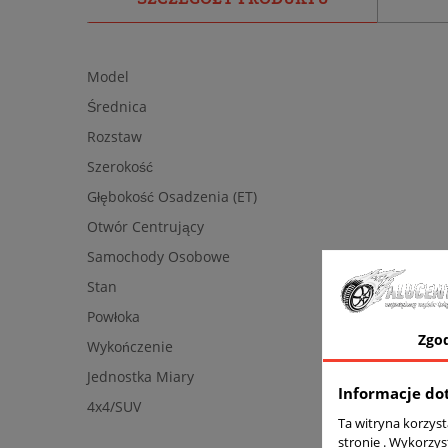
Model
Średnica
Rozstaw
Szerokość
Głębokość Osadzenia (ET)
Otwór Centrujący
Samochody Osobowe
Stan
Powłoka
Zgo
Wykończenie
Jednostka Miary
Informacje do
4x4/SUV
Ta witryna korzys
stronie . Wykorzys