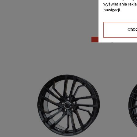
wyświetlania rekl
nawigacji.
ODR
16 INN