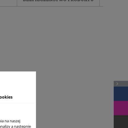
ookies
ia na naszej
analizy a nastepnie