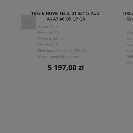
1618 B NOWE FELGI 21 5x112 AUDI
HX03
A6 A7 A8 Q5 Q7 Q8
5x
Model: 1618
Mod
Średnica: 21
Śre
Rozstaw: 5x112
Roz
Szerokość: 9
Sze
Głębokość osadzenia (ET): 30
Głę
Wykończenie: BL - czarne
Wyk
5 197,00 zł
Cena