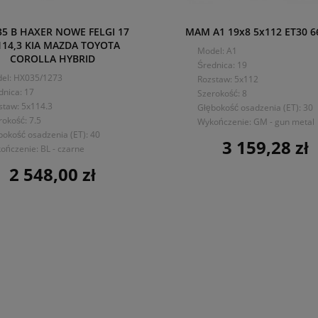
5 B HAXER NOWE FELGI 17
MAM A1 19x8 5x112 ET30 6
114,3 KIA MAZDA TOYOTA
Model: A1
COROLLA HYBRID
Średnica: 19
el: HX035/1273
Rozstaw: 5x112
dnica: 17
Szerokość: 8
staw: 5x114.3
Głębokość osadzenia (ET): 30
rokość: 7.5
Wykończenie: GM - gun metal
bokość osadzenia (ET): 40
3 159,28 zł
Cena
ończenie: BL - czarne
2 548,00 zł
Cena