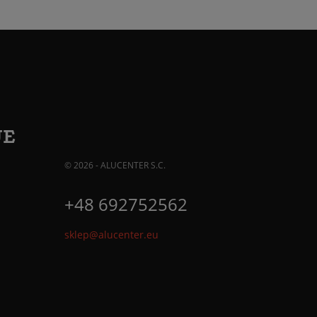
JE
© 2026 - ALUCENTER S.C.
+48 692752562
sklep@alucenter.eu