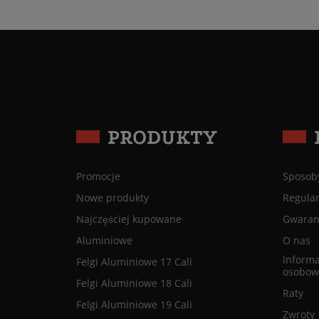
PRODUKTY
Promocje
Sposoby
Nowe produkty
Regula
Najczęściej kupowane
Gwaranc
Aluminiowe
O nas
Informa
Felgi Aluminiowe 17 Cali
osobow
Felgi Aluminiowe 18 Cali
Raty
Felgi Aluminiowe 19 Cali
Zwroty