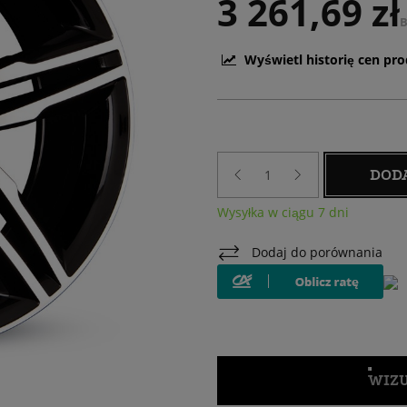
3 261,69 zł
B
Wyświetl historię cen pr
DOD
Wysyłka w ciągu 7 dni
Dodaj do porównania
WIZU