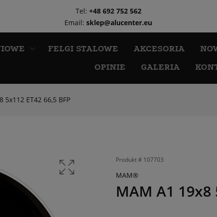
Tel:
+48 692 752 562
Email:
sklep@alucenter.eu
NIOWE
FELGI STALOWE
AKCESORIA
NO
OPINIE
GALERIA
KON
 5x112 ET42 66,5 BFP
Produkt #
107703
MAM®
MAM A1 19x8 5