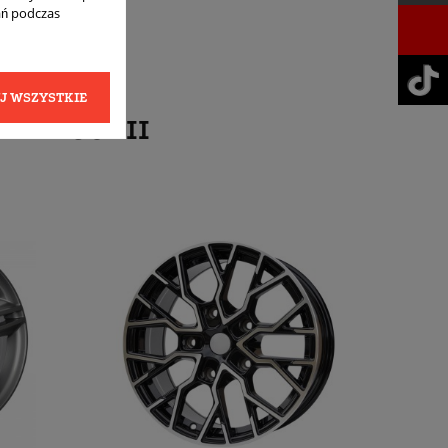
ań podczas
J WSZYSTKIE
KATEGORII