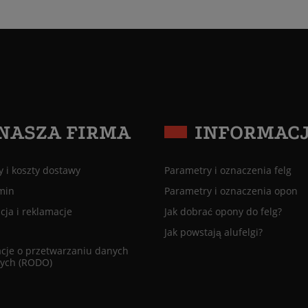
NASZA FIRMA
INFORMAC
 i koszty dostawy
Parametry i oznaczenia felg
min
Parametry i oznaczenia opon
ja i reklamacje
Jak dobrać opony do felg?
Jak powstają alufelgi?
cje o przetwarzaniu danych
ych (RODO)