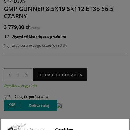
GMP ITALIA®
GMP GUNNER 8.5X19 5X112 ET35 66.5
CZARNY
3 779,00 zł
Brutto
Wyświetl historię cen produktu
Najniższa cena w ciągu ostatnich 30 dni
DODAJ DO KOSZYKA
Wysyłka w ciągu 24h
Dodaj do porównania