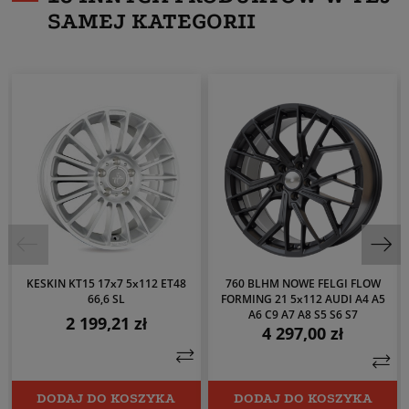
SAMEJ KATEGORII
KESKIN KT15 17x7 5x112 ET48
760 BLHM NOWE FELGI FLOW
66,6 SL
FORMING 21 5x112 AUDI A4 A5
A6 C9 A7 A8 S5 S6 S7
2 199,21 zł
Cena
4 297,00 zł
Cena
DODAJ DO KOSZYKA
DODAJ DO KOSZYKA