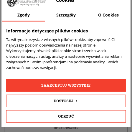
Cookies
WIZUALIZACJA NA AUCIE
Zgody
Szczegóły
O Cookies
Informacje dotyczące plików cookies
Ta witryna korzysta z własnych plików cookie, aby zapewnić Ci
najwyższy poziom doświadczenia na naszej stronie .
Wykorzystujemy również pliki cookie stron trzecich w celu
ulepszenia naszych usług, analizy a nastepnie wyświetlania reklam
związanych z Twoimi preferencjami na podstawie analizy Twoich
zachowań podczas nawigacji.
DARMOWA
BEZPŁATNY
REALNE
WYSYŁKA
ZWROT
ZDJĘCIA
ZAAKCEPTUJ WSZYSTKIE
PRODUKTU
DOSTOSUJ
SZCZEGÓŁY PRODUKTU
ODRZUĆ
OPIS
DOPASOWANIE