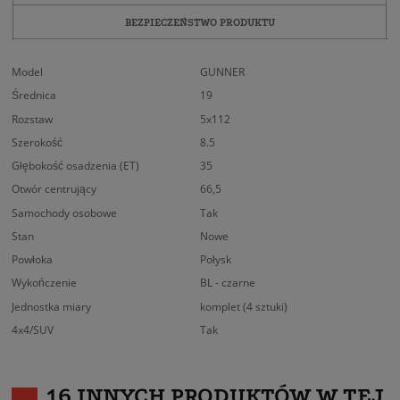
BEZPIECZEŃSTWO PRODUKTU
Model
GUNNER
Średnica
19
Rozstaw
5x112
Szerokość
8.5
Głębokość osadzenia (ET)
35
Otwór centrujący
66,5
Samochody osobowe
Tak
Stan
Nowe
Powłoka
Połysk
Wykończenie
BL - czarne
Jednostka miary
komplet (4 sztuki)
4x4/SUV
Tak
16 INNYCH PRODUKTÓW W TEJ