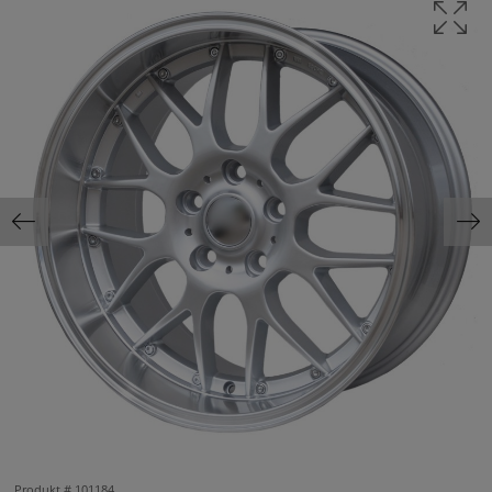
Produkt #
101184