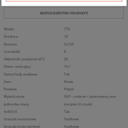
DOPASOWANIE
BEZPIECZEŃSTWO PRODUKTU
Model
773
Średnica
18
Rozstaw
5x120
Szerokość
8
Głębokość osadzenia (ET)
20
Otwór centrujący
74,1
Samochody osobowe
Tak
Stan
Nowe
Powłoka
Połysk
Wykończenie
SILP - srebrne + polerowany rant
Jednostka miary
komplet (4 sztuki)
4x4/SUV
Tak
Gniazdo montażowe
Stożkowe
Gniazdo śrub/nakrętek
Stożkowe