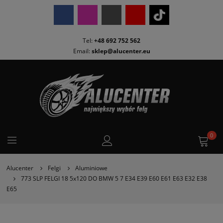
Tel:
+48 692 752 562
Email:
sklep@alucenter.eu
0
Alucenter
Felgi
Aluminiowe
773 SLP FELGI 18 5x120 DO BMW 5 7 E34 E39 E60 E61 E63 E32 E38
E65