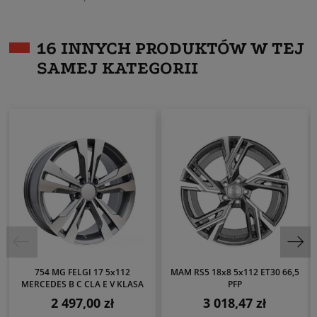
16 INNYCH PRODUKTÓW W TEJ
SAMEJ KATEGORII
754 MG FELGI 17 5x112
MAM RS5 18x8 5x112 ET30 66,5
MERCEDES B C CLA E V KLASA
PFP
2 497,00 zł
3 018,47 zł
Cena
Cena