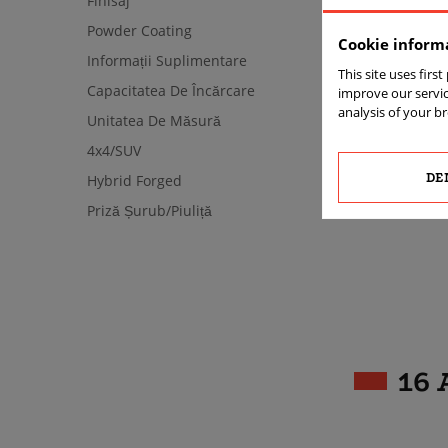
Finisaj
Powder Coating
Cookie inform
Informații Suplimentare
This site uses firs
Capacitatea De Încărcare
improve our servic
analysis of your b
Unitatea De Măsură
4x4/SUV
DE
Hybrid Forged
Priză Șurub/piuliță
16 