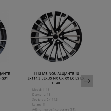
JANTE
1118 MB NOU ALUJANTE 18
5909
0 G31
5x114,3 LEXUS NX UX RX LC LS LX
5x11
ET40
Model: 1118
Mo
Diametru: 18
Di
Spaţierea: 5x114.3
Spa
Latime: 8
Lat
Adâncimea de încorporare (ET):
A d