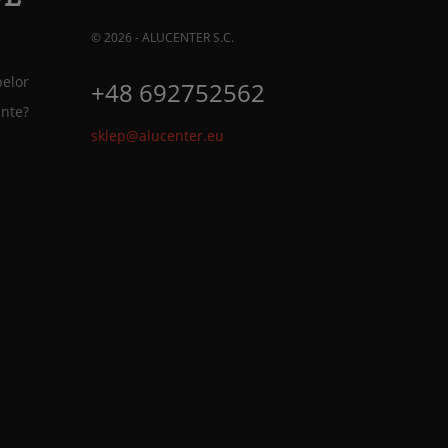
© 2026 - ALUCENTER S.C.
pelor
+48 692752562
ante?
sklep@alucenter.eu