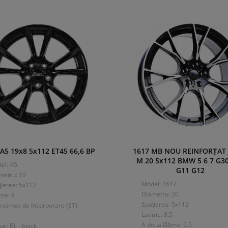
5 19x8 5x112 ET45 66,6 BP
1617 MB NOU REINFORȚAT 
M 20 5x112 BMW 5 6 7 G3
el: A5
G11 G12
metru: 19
Model: 1617
ţierea: 5x112
Diametru: 20
ime: 8
Spaţierea: 5x112
ncimea de încorporare (ET):
Latime: 8.5
A doua lățime: 9.5
saj: BL - black