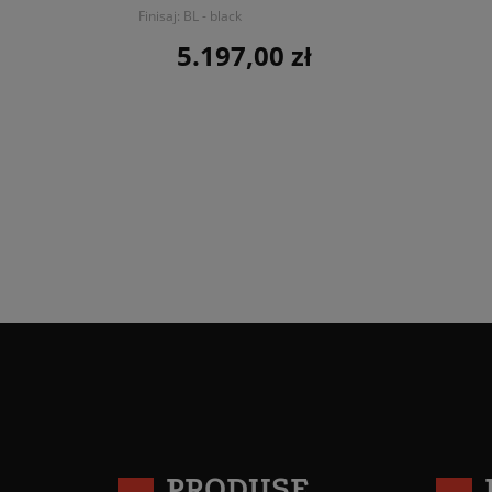
Finisaj: BL - black
5.197,00 zł
Pret
PRODUSE