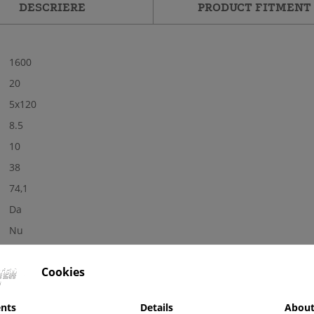
DESCRIERE
PRODUCT FITMENT
1600
20
5x120
8.5
10
38
74,1
Da
Nu
Nu
Cookies
Nou
Luciu
nts
Details
About