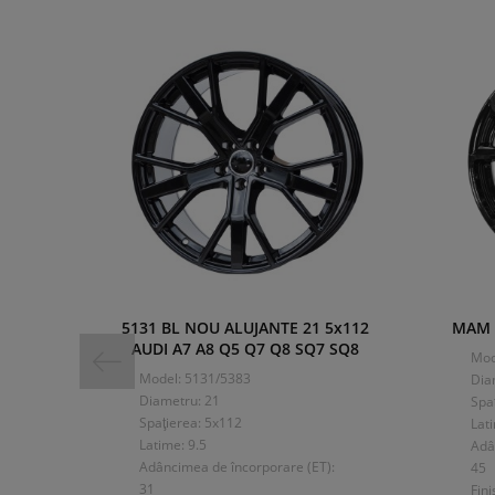
5131 BL NOU ALUJANTE 21 5x112
MAM A
AUDI A7 A8 Q5 Q7 Q8 SQ7 SQ8
Mod
Model: 5131/5383
Dia
Diametru: 21
Spa
Spaţierea: 5x112
Lat
Latime: 9.5
Adâ
Adâncimea de încorporare (ET):
45
31
Fini