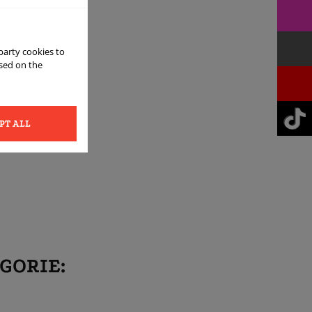
 party cookies to
ased on the
PT ALL
GORIE: