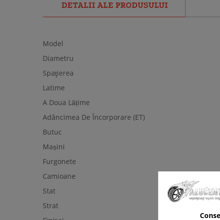
DETALII ALE PRODUSULUI
Model
Diametru
Spaţierea
Latime
A Doua Lățime
Adâncimea De Încorporare (ET)
Butuc
Mașini
Furgonete
Camioane
Stat
Strat
Conse