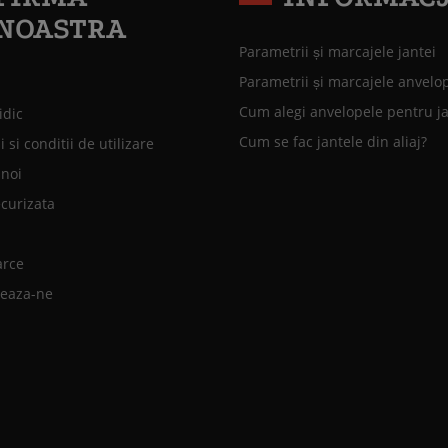
NOASTRA
Parametrii și marcajele jantei
Parametrii și marcajele anvelo
Cum alegi anvelopele pentru j
idic
Cum se fac jantele din aliaj?
 si conditii de utilizare
 noi
ecurizata
arce
teaza-ne