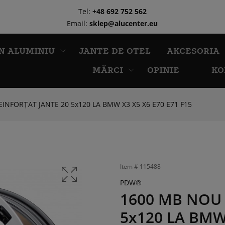
Tel:
+48 692 752 562
Email:
sklep@alucenter.eu
N ALUMINIU
JANTE DE OTEL
AKCESORIA
MĂRCI
OPINIE
KO
INFORȚAT JANTE 20 5x120 LA BMW X3 X5 X6 E70 E71 F15
Item #
115488
PDW®
1600 MB NOU 
5x120 LA BMW 