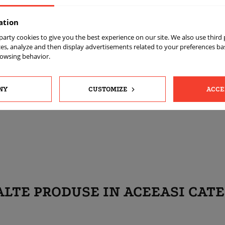
MBPC - machined black
Tak
ation
Przód 8,5 et 38 tył 10 et51
t party cookies to give you the best experience on our site. We also use third
850
es, analyze and then display advertisements related to your preferences b
rowsing behavior.
set (4 bucăți)
Tak
NY
CUSTOMIZE
ACCE
Tak
Conică
ALTE PRODUSE IN ACEEASI CATE